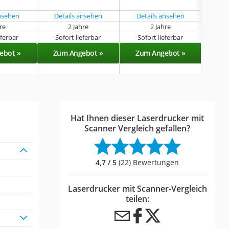
ansehen
Details ansehen
Details ansehen
Det
hre
2 Jahre
2 Jahre
k
eferbar
Sofort lieferbar
Sofort lieferbar
Sof
ebot »
Zum Angebot »
Zum Angebot »
Zu
Hat Ihnen dieser Laserdrucker mit
Scanner Vergleich gefallen?
4,7 / 5
(22) Bewertungen
Laserdrucker mit Scanner-Vergleich
teilen: