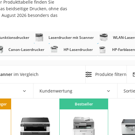
er Produkttabelle finden Sie
das beidseitige Drucken, ohne das
m August 2026 besonders das
funktionsdrucker
Laserdrucker mit Scanner
WLAN-Laser
Canon-Laserdrucker
HP-Laserdrucker
HP-Farblaser
on
Euro
chuko
canner
im Vergleich
Produkte filtern
Kundenwertung
Sorti
eger
Bestseller