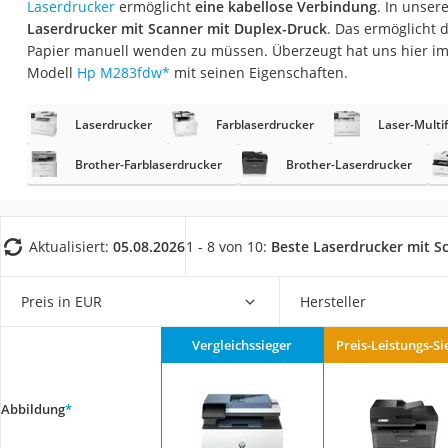
Laserdrucker
ermöglicht
eine kabellose Verbindung
. In unser
Gaming-PC
Laserdrucker mit Scanner mit Duplex-Druck
. Das ermöglicht 
Soundbar
Papier manuell wenden zu müssen. Überzeugt hat uns hier i
Modell
Hp M283fdw
*
mit seinen Eigenschaften.
17-Zoll-Laptop
Satellitenschüssel
Laserdrucker
Farblaserdrucker
Laser-Multi
Gaming-Headset
Brother-Farblaserdrucker
Brother-Laserdrucker
Schnurloses Telef
Tablets unter 200 
Ladekabel Typ 2 S
Aktualisiert:
05.08.2026
1 - 8 von 10:
Beste Laserdrucker mit S
Lichtwecker
Preis in EUR
Hersteller
Acer Aspire
Service
Vergleichssieger
Preis-Leistungs-Si
Abbildung
*