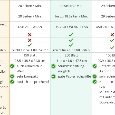
.
20 Seiten / Min.
18 Seiten / Min.
29 Seiten
.
20 Seiten / Min.
bis zu 18 Seiten / Min.
29 Seiten
rect,
USB 2.0 + WLAN
USB 2.0 + WLAN + LAN
USB 2.0 + W
eiten
reicht für ca. 1.000 Seiten
reicht für ca. 1.000 Seiten
150 Blatt
250 Blatt
150 B
cm
25,5 x 38,5 x 34,0 cm
41,4 x 41,0 x 47,5 cm
‎29,9 x 36,8
n
auch erhältlich in
Stummschaltung
unterstüt
Weiß
möglich
Airprint
ller
sehr kompakt
gute Papierfachgröße
sehr schne
gle
optisch ansprechend
Kompaktes
Apple
S/W-
Multifunk
-1
mit auto
Duplexdr
erät
hem