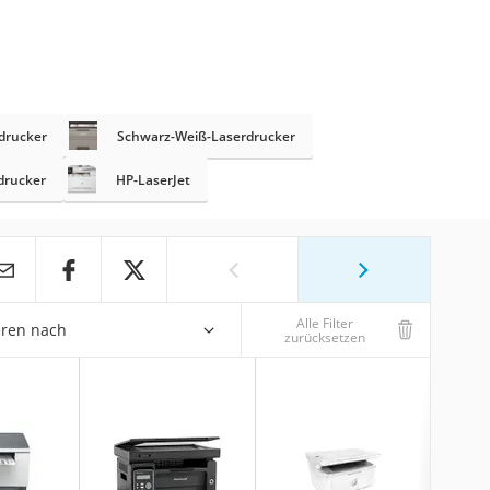
drucker
Schwarz-Weiß-Laserdrucker
drucker
HP-LaserJet
Alle Filter
eren nach
zurücksetzen