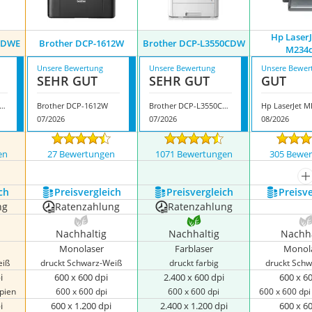
Hp Laser
0DWE
Brother DCP-1612W
Brother DCP-L3550CDW
M234
Unsere Bewertung
Unsere Bewertung
Unsere Bewer
SEHR GUT
SEHR GUT
GUT
other MFC-L2860DWE
Brother DCP-1612W
Brother DCP-L3550CDW
07/2026
07/2026
08/2026
en
27 Bewertungen
1071 Bewertungen
305 Bewe
nzeigen
m
ch
Preis­vergleich
Preis­vergleich
Preis­v
ng
Ratenzahlung
Ratenzahlung
Nachhaltig
Nachhaltig
Nachha
Monolaser
Farblaser
Monol
eiß
druckt Schwarz-Weiß
druckt farbig
druckt Sch
i
600 x 600 dpi
2.400 x 600 dpi
600 x 6
opien
600 x 600 dpi
600 x 600 dpi
600 x 600 dpi
i
600 x 1.200 dpi
2.400 x 1.200 dpi
600 x 6