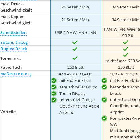
max. Druck-
21 Seiten / Min.
34 Seiten / Min
Geschwindigkeit
max. Kopier-
21 Seiten / Min.
34 Seiten / Min
Geschwindigkeit
LAN, WLAN, WiFi-Di
Schnittstellen
USB 2.0 + WLAN + LAN
USB 2.0
autom. Einzug
Duplex-Druck
Toner inkl.
reicht für ca. 700 S
Papierfach
250 Blatt
250 Blatt
Maße (H x B x T)
42 x 42,2 x 33,4 cm
31,9 x 41 x 39,9 
mit Fax-Funktion
mit Fax-Funktio
sehr schneller Druck
besonders schne
Druck
Touch-Display
unterstützt Goo
unterstützt Google
CloudPrint und 
CloudPrint und Apple
Vorteile
Airprint
Airprint
Kompaktes 4-in
S/W-
Multifunktionsg
mit automatisc