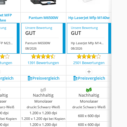
Jet MFP
Pantum M6500W
Hp LaserJet Mfp M140w
Canon 
dwe
tung
Unsere Bewertung
Unsere Bewertung
Unsere
GUT
GUT
GUT
Hp LaserJet MFP M234dwe
Pantum M6500W
Hp LaserJet Mfp M140w
08/2026
08/2026
07/202
rtungen
1391 Bewertungen
2501 Bewertungen
150
ehr anzeigen
mehr anzeigen
ergleich
Preis­vergleich
Preis­vergleich
P
ltig
Nachhaltig
Nachhaltig
N
aser
Monolaser
Monolaser
warz-Weiß
druckt Schwarz-Weiß
druckt Schwarz-Weiß
druck
00 dpi
1.200 x 1.200 dpi
1.
600 x 600 dpi
 bei Kopien
1.200 x 1.200 dpi bei Kopien
6
00 dpi
1.200 x 1.200 dpi
600 x 600 dpi
6