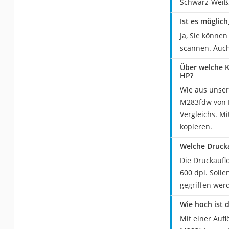
Schwarz-Weiß,
Ist es möglic
Ja, Sie könne
scannen. Auch
Über welche K
HP?
Wie aus unser
M283fdw von H
Vergleichs. M
kopieren.
Welche Drucka
Die Druckaufl
600 dpi. Soll
gegriffen werd
Wie hoch ist 
Mit einer Aufl