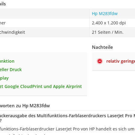
ils
Hp M283fdw
ner
2.400 x 1.200 dpi
chwindigkeit
21 Seiten / Min.
Nachteile
unktion
relativ gerin
eller Druck
play
zt Google CloudPrint und Apple Airprint
worten zu Hp M283fdw
ruckerausgabe des Multifunktions-Farblaserdruckers LaserJet Pro
?
funktions-Farblaserdrucker LaserJet Pro von HP handelt es sich um