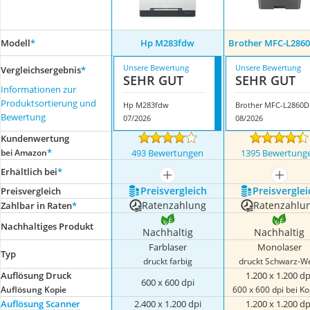
Modell
*
Hp M283fdw
Brother MFC-L286
Unsere Bewertung
Unsere Bewertung
Vergleichsergebnis
*
SEHR GUT
SEHR GUT
Informationen zur
Produktsortierung und
Hp M283fdw
Br
Bewertung
07/2026
08/2026
Kundenwertung
*
bei Amazon
493 Bewertungen
1395 Bewertung
Erhältlich bei
*
mehr anzeigen
mehr a
Preis­vergleich
Preis­verglei
Preis­vergleich
Ratenzahlung
Ratenzahlu
Zahlbar in Raten
*
Nachhaltiges Produkt
Nachhaltig
Nachhaltig
Farblaser
Monolaser
Typ
druckt farbig
druckt Schwarz-W
Auflösung Druck
1.200 x 1.200 dp
600 x 600 dpi
Auflösung Kopie
600 x 600 dpi bei K
Auflösung Scanner
2.400 x 1.200 dpi
1.200 x 1.200 dp