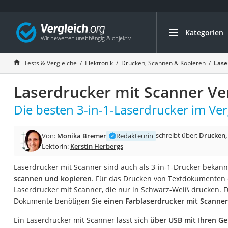
Kategorien
Die beliebtesten V
Elektronik
Tests & Vergleiche
Elektronik
Drucken, Scannen & Kopieren
Lase
Powerstation
Laserdrucker mit Scanner Ve
Monitor 32 Zoll 4K
Fernseher
Die besten 3-in-1-Laserdrucker im Ver
Drucker
schreibt über:
Drucken,
Von:
Monika Bremer
Redakteurin
Desktop-PC
Lektorin:
Kerstin Herbergs
Monitor
Laserdrucker mit Scanner sind auch als 3-in-1-Drucker bekan
Diascanner
scannen und kopieren
. Für das Drucken von Textdokumenten
Laser-Multifunkti
Laserdrucker mit Scanner, die nur in Schwarz-Weiß drucken. F
Dokumente benötigen Sie
einen Farblaserdrucker mit Scanner
Powerline-Adapter
Powerstation mit 
Ein Laserdrucker mit Scanner lässt sich
über USB mit Ihren G