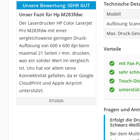
Technische Deta
Unsere Bewertung:
SEHR GUT
Modell
Unser Fazit für Hp M283fdw:
Der Laserdrucker HP Color LaserJet
Auflösung Scan
Pro M283fdw mit einer
Max. Druck-Ges
vergleichsweise geringen Druck-
Auflösung von 600 x 600 dpi kann
Vorteile
maximal 21 Seiten / min. drucken,
was ein solider Wert im Vergleich
mit Fax-F
ist. Uns hat vor allem seine
sehr schn
Konnektivität gefallen, da er Google
Touch-Dis
CloudPrint und Apple Airprint
unterstüt
unterstützt.
07/2026
Fragen und Ant
Erfolgt die D
Schwarz-Weiß
Bei dem Multi