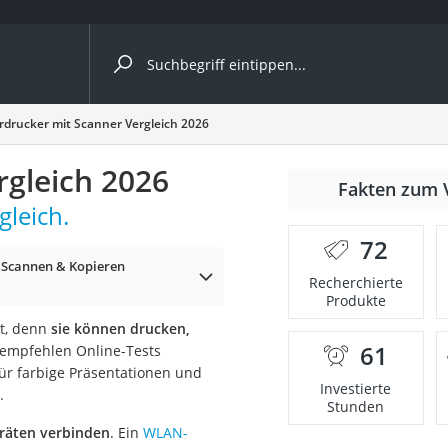
ergleiche nach Kategorie
rdrucker mit Scanner Vergleich 2026
rgleich 2026
Fakten zum 
gleich.
72
 Scannen & Kopieren
Recherchierte
Produkte
nt, denn
sie können drucken,
61
 empfehlen Online-Tests
onsdrucker
ür farbige Präsentationen und
Investierte
.
Stunden
Solarpanel
eräten verbinden
. Ein
WLAN-