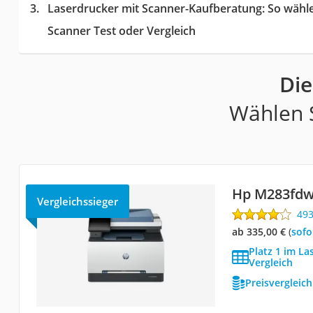
Laserdrucker mit Scanner-Kaufberatung
: So wähl
Scanner Test oder Vergleich
Die
Wählen S
Hp M283fd
Vergleichssieger
49
ab 335,00 €
(
Sof
Platz 1 im La
Vergleich
Preisvergleic