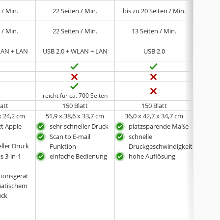
 / Min.
22 Seiten / Min.
bis zu 20 Seiten / Min.
18 
 / Min.
22 Seiten / Min.
13 Seiten / Min.
bis zu
LAN + LAN
USB 2.0 + WLAN + LAN
USB 2.0
reicht für ca. 700 Seiten
reicht 
latt
150 Blatt
150 Blatt
 x 24,2 cm
51,9 x 38,6 x 33,7 cm
36,0 x 42,7 x 34,7 cm
25,4 
zt Apple
sehr schneller Druck
platzsparende Maße
rob
Scan to E-mail
schnelle
ein
ller Druck
Funktion
Druckgeschwindigkeit
 3-in-1
einfache Bedienung
hohe Auflösung
tionsgerät
matischem
uck