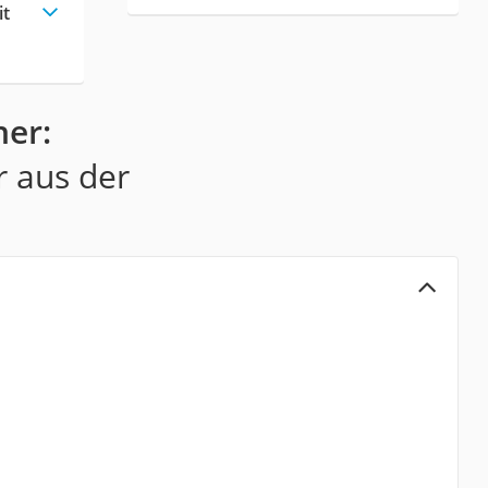
it
ner:
r aus der