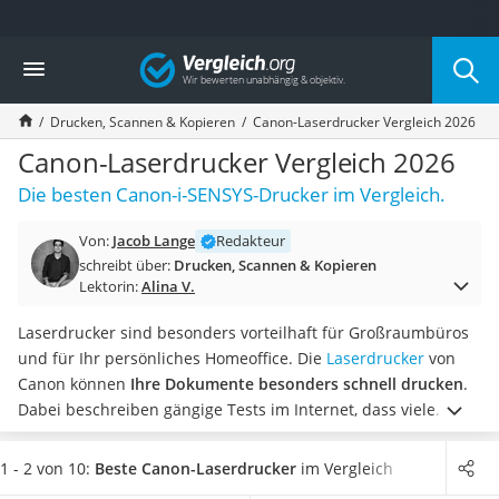
Die beliebtesten Vergleiche nach Kategorie
Vergleich
Elektronik
Powerstation
Drucken, Scannen & Kopieren
Canon-Laserdrucker Vergleich 2026
Monitor 32 Zoll 4K
Fernseher
Canon-Laserdrucker Vergleich 2026
Drucker
Die besten Canon-i-SENSYS-Drucker im Vergleich.
Desktop-PC
Monitor
Von:
Jacob Lange
Redakteur
Diascanner
schreibt über:
Drucken, Scannen & Kopieren
Laser-Multifunktionsdrucker
Lektorin:
Alina V.
Powerline-Adapter
Powerstation mit Solarpanel
Laserdrucker sind besonders vorteilhaft für Großraumbüros
Gaming-PC
und für Ihr persönliches Homeoffice. Die
Laserdrucker
von
Soundbar
Canon können
Ihre Dokumente besonders schnell drucken
.
17-Zoll-Laptop
Dabei beschreiben gängige Tests im Internet, dass viele
Satellitenschüssel
Geräte mit WLAN und somit kabellos verbunden werden
Gaming-Headset
können. So ist es auch möglich, Dokumente mit Ihrem
1 - 2 von 10:
Beste Canon-Laserdrucker
im Vergleich
Schnurloses Telefon
Smartphone zu drucken.
Wählen Sie jetzt aus unserer