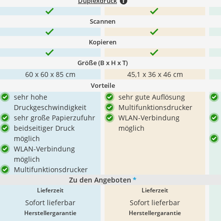
Duplexdruck
Scannen
Kopieren
Größe (B x H x T)
60 x 60 x 85 cm
45,1 x 36 x 46 cm
Vorteile
sehr hohe
sehr gute Auflösung
Druckgeschwindigkeit
Multifunktionsdrucker
sehr große Papierzufuhr
WLAN-Verbindung
beidseitiger Druck
möglich
möglich
WLAN-Verbindung
möglich
Multifunktionsdrucker
Zu den Angeboten
*
Lieferzeit
Lieferzeit
Sofort lieferbar
Sofort lieferbar
Herstellergarantie
Herstellergarantie