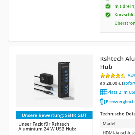
mit drei 
Kurzschlu
Überstro
Rshtech Al
Hub
54
ab 28,00 €
(
Sofor
Platz 2 im U
Preisvergleic
Technische Deta
Unsere Bewertung:
SEHR GUT
Modell
Unser Fazit für Rshtech
Aluminium 24 W USB Hub:
HDMI-Anschlus