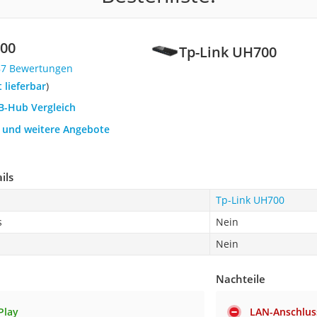
700
Tp-Link UH700
87 Bewertungen
t lieferbar
)
SB-Hub Vergleich
h und weitere Angebote
ils
Tp-Link UH700
s
Nein
Nein
Nachteile
Play
LAN-Anschlus