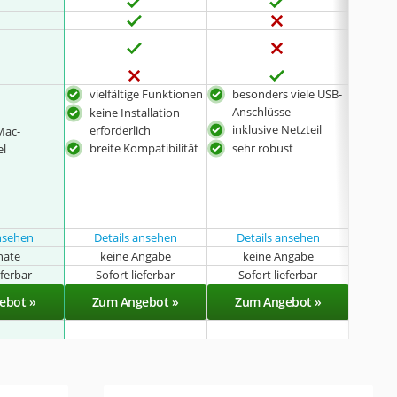
vielfältige Funktionen
besonders viele USB-
kom
Anschlüsse
und 
keine Installation
inklusive Netzteil
bes
erforderlich
Mac-
und 
breite Kompatibilität
sehr robust
el
Sup
Dat
ansehen
Details ansehen
Details ansehen
nate
keine Angabe
keine Angabe
k
eferbar
Sofort lieferbar
Sofort lieferbar
Sof
ebot »
Zum Angebot »
Zum Angebot »
Zu