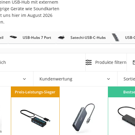
 einen USB-Hub mit externem
ngrige Geräte wie Soundkarten
at uns hier im August 2026
en.
il
USB-Hubs 7 Port
Satechi-USB-C-Hubs
USB-
on
Euro
ich
Produkte filtern
chuko
Kundenwertung
Sorti
Preis-Leistungs-Sieger
Bestse