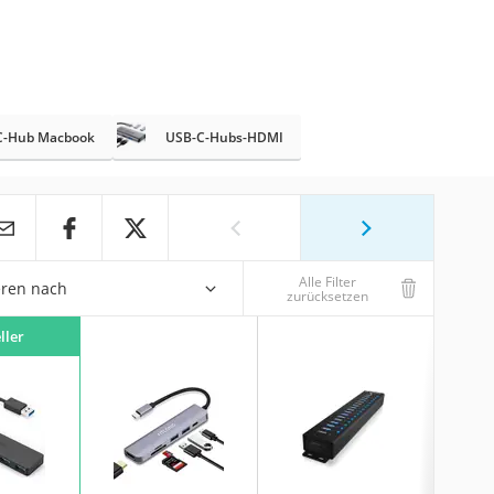
C-Hub Macbook
USB-C-Hubs-HDMI
Alle Filter
eren nach
zurücksetzen
ller