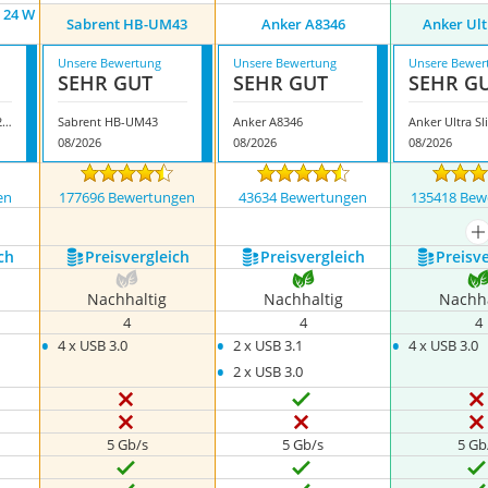
 24 W
Sabrent HB-UM43
Anker A8346
Anker Ult
Unsere Bewertung
Unsere Bewertung
Unsere Bewer
SEHR GUT
SEHR GUT
SEHR G
Rshtech Aluminium 24 W USB Hub
Sabrent HB-UM43
Anker A8346
Anker Ultra S
08/2026
08/2026
08/2026
en
177696 Bewertungen
43634 Bewertungen
135418 Bew
m
ch
Preis­vergleich
Preis­vergleich
Preis­v
Nachhaltig
Nachhaltig
Nachha
4
4
4
•
•
•
4 x USB 3.0
2 x USB 3.1
4 x USB 3.0
•
2 x USB 3.0
5 Gb/s
5 Gb/s
5 Gb