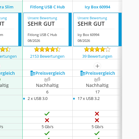
ra Slim
Fitlong USB C Hub
Icy Box 60994
Bye
tung
Unsere Bewertung
Unsere Bewertung
Unsere
UT
SEHR GUT
SEHR GUT
SEH
lim
Fitlong USB C Hub
Icy Box 60994
Byeasy
08/2026
08/2026
08/202
ertungen
2153 Bewertungen
39 Bewertungen
2409
ehr anzeigen
mehr anzeigen
ergleich
Preis­vergleich
Preis­vergleich
P
ltig
Nachhaltig
Nachhaltig
N
6
17
•
•
•
2 x USB 3.0
17 x USB 3.2
4 x US
/s
5 Gb/s
5 Gb/s