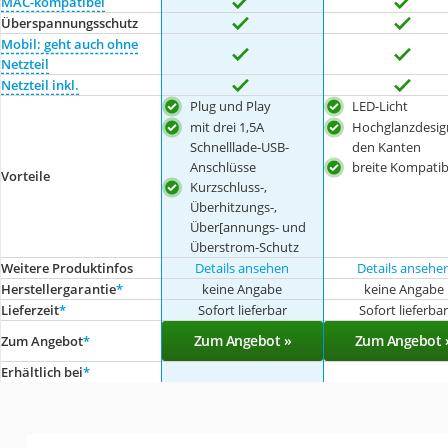
MAC-kompatibel
Überspannungsschutz
Mobil: geht auch ohne
Netzteil
Netzteil inkl.
Plug und Play
LED-Licht
mit drei 1,5A
Hochglanzdesig
Schnelllade-USB-
den Kanten
Anschlüsse
breite Kompatibi
Vorteile
Kurzschluss-,
Überhitzungs-,
Über[annungs- und
Überstrom-Schutz
Weitere Produktinfos
Details ansehen
Details ansehe
Herstellergarantie
*
keine Angabe
keine Angabe
Lieferzeit
*
Sofort lieferbar
Sofort lieferba
Zum Angebot »
Zum Angebot 
Zum Angebot
*
Erhältlich bei
*