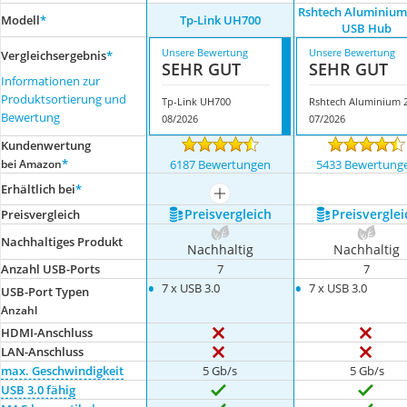
Rshtech Aluminium
Modell
*
Tp-Link UH700
USB Hub
Unsere Bewertung
Unsere Bewertung
Vergleichsergebnis
*
SEHR GUT
SEHR GUT
Informationen zur
Produktsortierung und
Tp-Link UH700
Bewertung
08/2026
07/2026
Kundenwertung
*
bei Amazon
6187 Bewertungen
5433 Bewertung
Erhältlich bei
*
mehr anzeigen
Preis­vergleich
Preis­verglei
Preis­vergleich
Nachhaltiges Produkt
Nachhaltig
Nachhaltig
Anzahl USB-Ports
7
7
•
•
7 x USB 3.0
7 x USB 3.0
USB-Port Typen
Anzahl
HDMI-Anschluss
LAN-Anschluss
max. Geschwindigkeit
5 Gb/s
5 Gb/s
USB 3.0 fähig