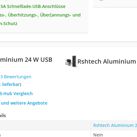
1,5A Schnelllade-USB-Anschlüsse
ss-, Überhitzungs-, Über[annungs- und
m-Schutz
uminium 24 W USB
Rshtech Aluminium
33 Bewertungen
t lieferbar
)
SB-Hub Vergleich
h und weitere Angebote
ils
Rshtech Aluminium 
s
Nein