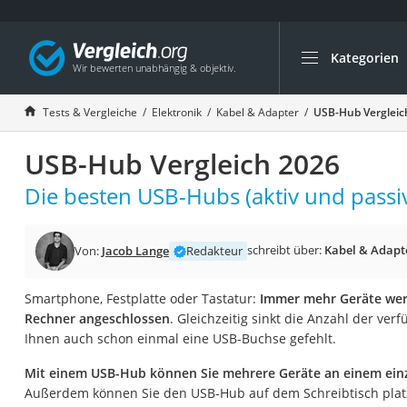
Kategorien
Die beliebtesten V
Elektronik
Tests & Vergleiche
Elektronik
Kabel & Adapter
USB-Hub Vergleic
Powerstation
USB-Hub Vergleich 2026
Monitor 32 Zoll 4K
Fernseher
Die besten USB-Hubs (aktiv und passiv
Drucker
Desktop-PC
schreibt über:
Kabel & Adapt
Von:
Jacob Lange
Redakteur
Monitor
Smartphone, Festplatte oder Tastatur:
Immer mehr Geräte wer
Diascanner
Rechner angeschlossen
. Gleichzeitig sinkt die Anzahl der ver
Laser-Multifunkti
Ihnen auch schon einmal eine USB-Buchse gefehlt.
Powerline-Adapter
Mit einem USB-Hub können Sie mehrere Geräte an einem ein
Powerstation mit 
Außerdem können Sie den USB-Hub auf dem Schreibtisch plat