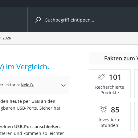
ergleiche nach Kategorie
h 2026
Fakten zum 
) im Vergleich.
101
er
Lektorin:
Nele B.
Recherchierte
Produkte
den heute per USB an den
85
fügbaren USB-Ports. Sicher hat
onsdrucker
Investierte
Stunden
zelnen USB-Port anschließen
.
Solarpanel
zieren und kommen so leichter