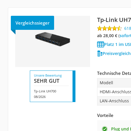
Tp-Link UH
Vergleichssieger
61
ab 28,00 €
(
Sofor
Platz 1 im U
Preisvergleic
Technische Deta
Unsere Bewertung
SEHR GUT
Modell
Tp-Link UH700
HDMI-Anschlus
08/2026
LAN-Anschluss
Vorteile
Plug und 