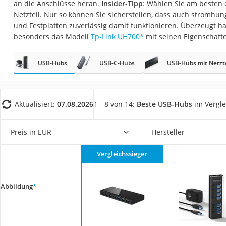
an die Anschlüsse heran.
Insider-Tipp
: Wählen Sie am besten
Gaming-PC
Netzteil. Nur so können Sie sicherstellen, dass auch stromhu
Soundbar
und Festplatten zuverlässig damit funktionieren. Überzeugt h
besonders das Modell
Tp-Link UH700
*
mit seinen Eigenschaft
17-Zoll-Laptop
Satellitenschüssel
USB-Hubs
USB-C-Hubs
USB-Hubs mit Netzte
Gaming-Headset
Schnurloses Telef
Tablets unter 200 
Aktualisiert:
07.08.2026
1 - 8 von 14:
Beste USB-Hubs
im Vergle
Ladekabel Typ 2 S
Preis in EUR
Hersteller
Lichtwecker
Acer Aspire
Vergleichssieger
Service
Abbildung
*