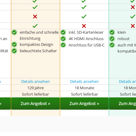
einfache und schnelle
inkl. SD-Kartenleser
klein
Einrichtung
n an
4K HDMI Anschluss
robust
kompaktes Design
Anschluss für USB-C
auch mit 
lität
beleuchtete Schalter
kompatib
n
Details ansehen
Details ansehen
Details 
129 Jahre
18 Monate
18 Mo
r
Sofort lieferbar
Sofort lieferbar
Sofort li
»
Zum Angebot »
Zum Angebot »
Zum Ang