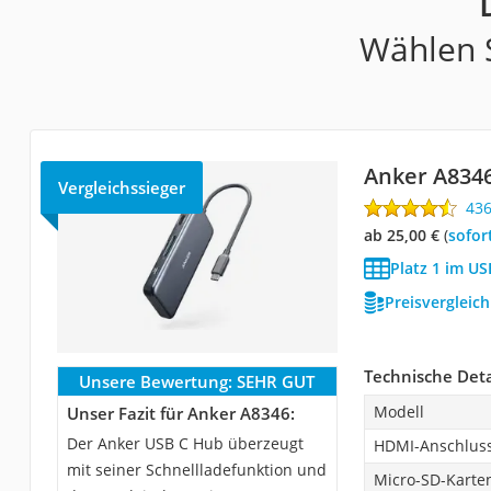
Wählen S
Anker A834
Vergleichssieger
43
ab 25,00 €
(
Sofor
Platz 1 im U
Preisvergleic
Technische Deta
Unsere Bewertung:
SEHR GUT
Modell
Unser Fazit für Anker A8346:
Der Anker USB C Hub überzeugt
HDMI-Anschlus
mit seiner Schnellladefunktion und
Micro-SD-Karten