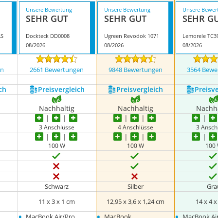
Unsere Bewertung
Unsere Bewertung
Unsere Bewer
SEHR GUT
SEHR GUT
SEHR G
AS
Dockteck DD0008
Ugreen Revodok 1071
Lemorele TC3
08/2026
08/2026
08/2026
en
2661 Bewertungen
9848 Bewertungen
3564 Bewe
ch
Preis­vergleich
Preis­vergleich
Preis­v
Nachhaltig
Nachhaltig
Nachha
3 Anschlüsse
4 Anschlüsse
3 Ansch
100 W
100 W
100
Schwarz
Silber
Gra
11 x 3 x 1 cm
12,95 x 3,6 x 1,24 cm
14 x 4 
•
•
•
MacBook Air/Pro
MacBook
MacBook Ai