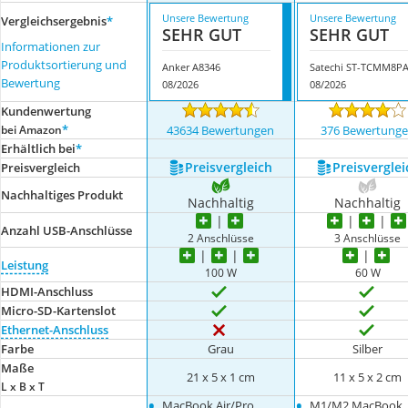
Unsere Bewertung
Unsere Bewertung
Vergleichsergebnis
*
SEHR GUT
SEHR GUT
Informationen zur
Produktsortierung und
Anker A8346
Satechi ST-TCMM8P
Bewertung
08/2026
08/2026
Kundenwertung
*
bei Amazon
43634 Bewertungen
376 Bewertung
Erhältlich bei
*
Preis­vergleich
Preis­verglei
Preis­vergleich
Nachhaltiges Produkt
Nachhaltig
Nachhaltig
Anzahl USB-Anschlüsse
2 Anschlüsse
3 Anschlüsse
Leistung
100 W
60 W
HDMI-Anschluss
Micro-SD-Kartenslot
Ethernet-Anschluss
Farbe
Grau
Silber
Maße
21 x 5 x 1 cm
11 x 5 x 2 cm
L x B x T
•
•
MacBook Air/Pro
M1/M2 MacBook