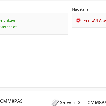
Nachteile
defunktion
kein LAN-Ans
Kartenslot
-TCMM8PAS
Satechi ST-TCMM8P