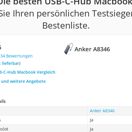
Die besten USB-C-Hub Macbook
ie Ihren persönlichen Testsiege
Bestenliste.
6
Anker A8346
634 Bewertungen
t lieferbar
)
SB-C-Hub Macbook Vergleich
h und weitere Angebote
ils
Anker A8346
s
Ja
slot
Ja