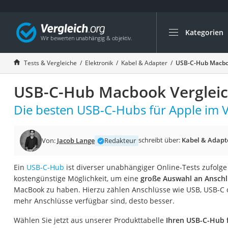
Kategorien
Die beliebtesten V
Elektronik
Tests & Vergleiche
Elektronik
Kabel & Adapter
USB-C-Hub Macboo
Powerstation
USB-C-Hub Macbook Vergleic
Monitor 32 Zoll 4K
Fernseher
Die besten USB-C-Hubs für Apple im V
Drucker
Desktop-PC
schreibt über:
Kabel & Adapt
Von:
Jacob Lange
Redakteur
Monitor
Ein
USB-C-Hub
ist diverser unabhängiger Online-Tests zufolge
Diascanner
kostengünstige Möglichkeit, um eine
große Auswahl an Anschl
Laser-Multifunkti
MacBook zu haben. Hierzu zählen Anschlüsse wie USB, USB-C 
mehr Anschlüsse verfügbar sind, desto besser.
Powerline-Adapter
Powerstation mit 
Wählen Sie jetzt aus unserer Produkttabelle
Ihren USB-C-Hub 