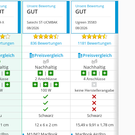
tung
Unsere Bewertung
Unsere Bewertung
Unsere
UT
GUT
GUT
GUT
9-X
Satechi ST-UCMBAK
Ugreen 35583
08/2026
08/2026
07/202
rtungen
836 Bewertungen
1181 Bewertungen
565
ergleich
Preis­vergleich
Preis­vergleich
P
ltig
Nachhaltig
Nachhaltig
N
lüsse
2 Anschlüsse
4 Anschlüsse
3
 W
100 W
keine Herstellerangabe
u
Schwarz
Schwarz
x 1 cm
12 x 6 x 2 cm
15,49 x 9,91 x 1,78 cm
14,5
•
•
•
r/Pro
M1/M2 MacBook
MacBook Air/Pro
MacBo