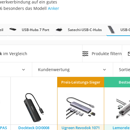
zwerkverbindung auf ein gutes
026 besonders das Modell
Anker
il
USB-Hubs 7 Port
Satechi-USB-C-Hubs
USB-
on
k
im Vergleich
Produkte filtern
Euro
chuko
Kundenwertung
Sorti
Preis-Leistungs-Sieger
Bestse
8PAS
Dockteck DD0008
Ugreen Revodok 1071
Lemorele