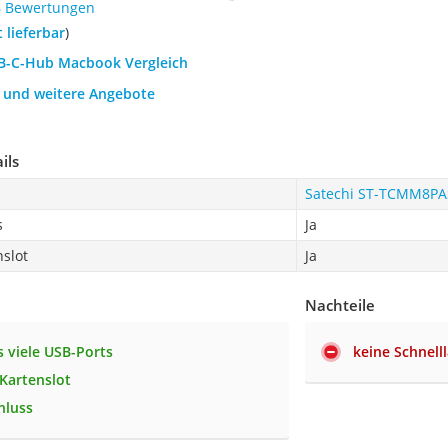
6 Bewertungen
t lieferbar
)
SB-C-Hub Macbook Vergleich
h und weitere Angebote
ils
Satechi ST-TCMM8PA
s
Ja
slot
Ja
Nachteile
 viele USB-Ports
keine Schnell
Kartenslot
hluss