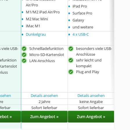
•
•
Air/Pro
iPad Pro
Galax
•
•
•
M1/M2 iPad Air/Pro
Surface Pro
Surfa
•
•
•
M2 Mac Mini
Galaxy
iPad
•
•
•
iMac M1
und weitere
Chro
•
•
•
Dunkelgrau
4 x USB-C
keine
 viele USB-
Schnellladefunktion
besonders viele USB-
sehr
Anschlüsse
Komp
Micro-SD-Kartenslot
defunktion
sehr leicht und
HDM
LAN-Anschluss
kompakt
4K-
Kartenslot
Plug and Play
mit 
hluss
Prot
Auf
rob
ansehen
Details ansehen
Details ansehen
Det
hre
2 Jahre
keine Angabe
k
eferbar
Sofort lieferbar
Sofort lieferbar
Sof
ebot »
Zum Angebot »
Zum Angebot »
Zu