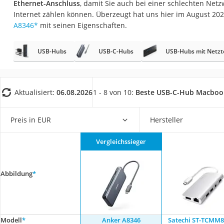
Ethernet-Anschluss
, damit Sie auch bei einer schlechten Net
Gaming-PC
Internet zählen können. Überzeugt hat uns hier im August 2
Soundbar
A8346
*
mit seinen Eigenschaften.
17-Zoll-Laptop
USB-Hubs
USB-C-Hubs
USB-Hubs mit Netzte
Satellitenschüssel
Gaming-Headset
Schnurloses Telef
Aktualisiert:
06.08.2026
1 - 8 von 10:
Beste USB-C-Hub Macboo
Tablets unter 200 
Ladekabel Typ 2 S
Preis in EUR
Hersteller
Lichtwecker
Vergleichssieger
Acer Aspire
Service
Abbildung
*
Modell
*
Anker A8346
Satechi ST-TCMM