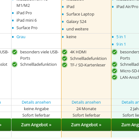
•
•
M1/M2
iPad
iPad Air/Pro
•
•
iPad Pro
Surface Laptop
•
•
iPad mini 6
Galaxy S24
•
•
Surface Pro
und weitere
•
•
•
Grau
keine
5 in 1
•
9 in 1
 USB-
besonders viele USB-
4K HDMI
besonders
Ports
Ports
Schnellladefunktion
slot
Schnellladefunktion
Schnellla
TF-/ SD-Kartenleser
Micro-SD-
LAN-Ansc
n
Details ansehen
Details ansehen
Details 
keine Angabe
24 Monate
2 Ja
r
Sofort lieferbar
Sofort lieferbar
Sofort li
»
Zum Angebot »
Zum Angebot »
Zum Ang