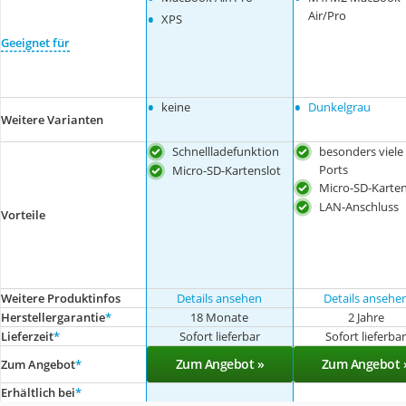
•
Air/Pro
XPS
Geeignet für
•
•
keine
Dunkelgrau
Weitere Varianten
Schnellladefunktion
besonders viele
Ports
Micro-SD-Kartenslot
Micro-SD-Karten
LAN-Anschluss
Vorteile
Weitere Produktinfos
Details ansehen
Details ansehe
Herstellergarantie
*
18 Monate
2 Jahre
Lieferzeit
*
Sofort lieferbar
Sofort lieferba
Zum Angebot »
Zum Angebot 
Zum Angebot
*
Erhältlich bei
*