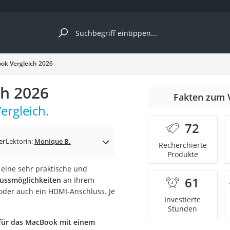
ergleiche nach Kategorie
k Vergleich 2026
h 2026
Fakten zum 
ergleich.
72
er
Lektorin:
Monique B.
Recherchierte
Produkte
 eine sehr praktische und
61
ussmöglichkeiten
an Ihrem
onsdrucker
oder auch ein HDMI-Anschluss. Je
Investierte
Stunden
Solarpanel
für das MacBook mit einem