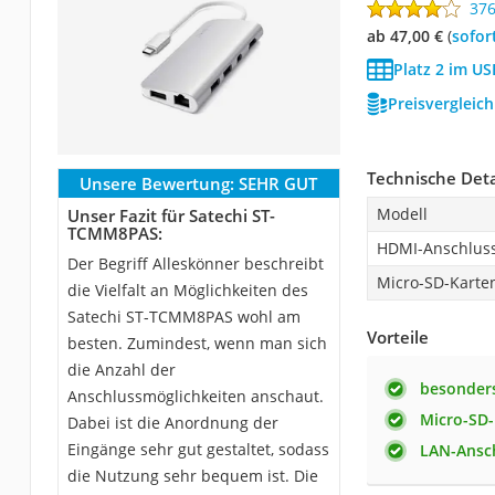
37
ab 47,00 €
(
Sofor
Platz 2 im U
Preisvergleic
Technische Deta
Unsere Bewertung:
SEHR GUT
Modell
Unser Fazit für Satechi ST-
TCMM8PAS:
HDMI-Anschlus
Der Begriff Alleskönner beschreibt
Micro-SD-Karten
die Vielfalt an Möglichkeiten des
Satechi ST-TCMM8PAS wohl am
Vorteile
besten. Zumindest, wenn man sich
die Anzahl der
besonders
Anschlussmöglichkeiten anschaut.
Micro-SD-
Dabei ist die Anordnung der
Eingänge sehr gut gestaltet, sodass
LAN-Ansc
die Nutzung sehr bequem ist. Die