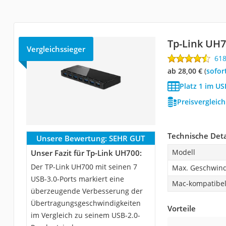
Tp-Link UH
Vergleichssieger
61
ab 28,00 €
(
Sofor
Platz 1 im US
Preisvergleic
Technische Deta
Unsere Bewertung:
SEHR GUT
Modell
Unser Fazit für Tp-Link UH700:
Der TP-Link UH700 mit seinen 7
Max. Geschwind
USB-3.0-Ports markiert eine
Mac-kompatibe
überzeugende Verbesserung der
Übertragungsgeschwindigkeiten
Vorteile
im Vergleich zu seinem USB-2.0-