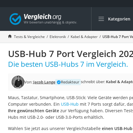
Kategorien
Die beliebtesten V
Elektronik
Tests & Vergleiche
Elektronik
Kabel & Adapter
USB-Hub 7 Port V
Powerstation
USB-Hub 7 Port Vergleich 20
Monitor 32 Zoll 4K
Fernseher
Die besten USB-Hubs 7 im Vergleich.
Drucker
Desktop-PC
schreibt über:
Kabel & Adapt
Von:
Jacob Lange
Redakteur
Monitor
Maus, Tastatur, Smartphone, USB-Stick: Viele Geräte werden 
Diascanner
Computer verbunden. Ein
USB-Hub
mit 7 Ports sorgt dafür, da
Laser-Multifunkti
Ihre gewünschten Geräte
zur Verfügung haben. Diversen Tests
Hubs mit USB-2.0- oder USB-3.0-Ports erhältlich.
Powerline-Adapter
Powerstation mit 
Wählen Sie jetzt aus unserer Vergleichstabelle
einen USB-Hub 7