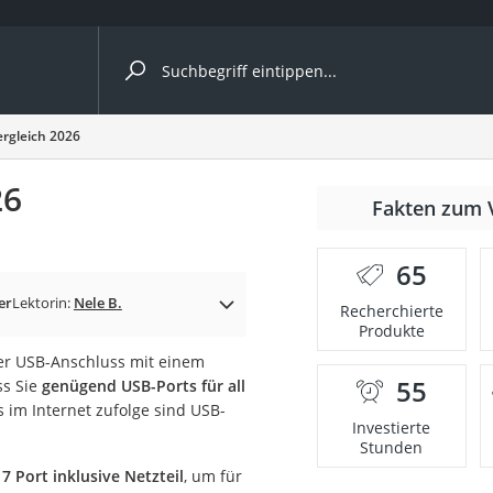
ergleiche nach Kategorie
ergleich 2026
26
Fakten zum 
65
er
Lektorin:
Nele B.
Recherchierte
Produkte
per USB-Anschluss mit einem
55
ss Sie
genügend USB-Ports für all
onsdrucker
 im Internet zufolge sind USB-
Investierte
Stunden
Solarpanel
 Port inklusive Netzteil
, um für