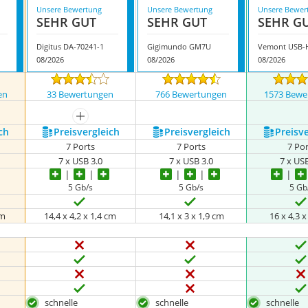
Unsere Bewertung
Unsere Bewertung
Unsere Bewer
SEHR GUT
SEHR GUT
SEHR G
Digitus DA-70241-1
Gigimundo GM7U
08/2026
08/2026
08/2026
en
33 Bewertungen
766 Bewertungen
1573 Bewe
mehr anzeigen
ch
Preis­vergleich
Preis­vergleich
Preis­v
7 Ports
7 Ports
7 Po
7 x USB 3.0
7 x USB 3.0
7 x US
5 Gb/s
5 Gb/s
5 Gb
cm
14,4 x 4,2 x 1,4 cm
14,1 x 3 x 1,9 cm
16 x 4,3 x
schnelle
schnelle
schnelle