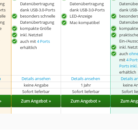
ung
Datenübertragung
Datenübertragung
Datenübe
rts
dank USB-3.0-Ports
dank USB-3.0-Ports
dank USB-
lle
besonders schnelle
LED-Anzeige
besonders
ung
Datenübertragung
Datenübe
Mac-kompatibel
e
kompakte Größe
kompakte
inkl. Netzteil
praktisch
Ein-/Aussc
auch mit
4 Ports
inkl. Netzt
erhältlich
auch
ohne
mit
4 Port
Ports inkl.
erhältlich
n
Details ansehen
Details ansehen
Details 
keine Angabe
1 Jahr
keine A
r
Sofort lieferbar
Sofort lieferbar
Sofort li
»
Zum Angebot »
Zum Angebot »
Zum Ang