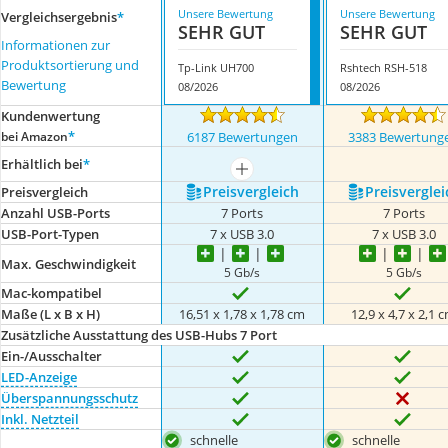
Unsere Bewertung
Unsere Bewertung
Vergleichsergebnis
*
SEHR GUT
SEHR GUT
Informationen zur
Produktsortierung und
Tp-Link UH700
Rshtech RSH-518
Bewertung
08/2026
08/2026
Kundenwertung
*
bei Amazon
6187 Bewertungen
3383 Bewertung
Erhältlich bei
*
mehr anzeigen
Preis­vergleich
Preis­verglei
Preis­vergleich
Anzahl USB-Ports
7 Ports
7 Ports
USB-Port-Typen
7 x USB 3.0
7 x USB 3.0
Max. Geschwindigkeit
5 Gb/s
5 Gb/s
Mac-kompatibel
Maße (L x B x H)
16,51 x 1,78 x 1,78 cm
12,9 x 4,7 x 2,1 
Zusätzliche Ausstattung des USB-Hubs 7 Port
Ein-/Ausschalter
LED-Anzeige
Überspannungsschutz
Inkl. Netzteil
schnelle
schnelle