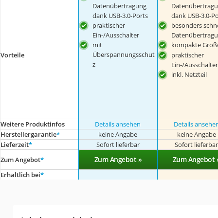
Datenübertragung
Datenübertrag
dank USB-3.0-Ports
dank USB-3.0-Po
praktischer
besonders schne
Ein-/Ausschalter
Datenübertrag
mit
kompakte Größ
Überspannungsschut
Vorteile
praktischer
z
Ein-/Ausschalter
inkl. Netzteil
Weitere Produktinfos
Details ansehen
Details ansehe
Herstellergarantie
*
keine Angabe
keine Angabe
Lieferzeit
*
Sofort lieferbar
Sofort lieferba
Zum Angebot »
Zum Angebot 
Zum Angebot
*
Erhältlich bei
*