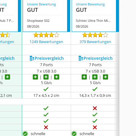
tung
Unsere Bewertung
Unsere Bewertung
Unsere
UT
GUT
GUT
GUT
Vemont USB-Hub 7 Port
Shoplease S02
Schitec Ultra Thin Mini USB Verteiler
08/2026
08/2026
08/202
rtungen
1249 Bewertungen
379 Bewertungen
1144
ergleich
Preis­vergleich
Preis­vergleich
P
rts
7 Ports
7 Ports
B 3.0
7 x USB 3.0
7 x USB 3.0
/s
5 Gb/s
5 Gb/s
 2,1 cm
17 x 4,5 x 2 cm
14,3 x 1,7 x 0,9 cm
14
schnelle
schnelle
schn