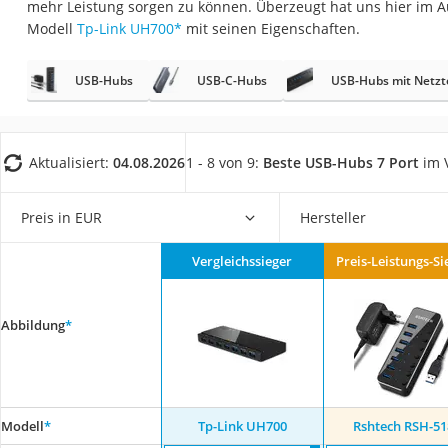
mehr Leistung sorgen zu können. Überzeugt hat uns hier im 
Gaming-PC
Modell
Tp-Link UH700
*
mit seinen Eigenschaften.
Soundbar
17-Zoll-Laptop
USB-Hubs
USB-C-Hubs
USB-Hubs mit Netzte
Satellitenschüssel
Gaming-Headset
Aktualisiert:
04.08.2026
1 - 8 von 9:
Beste USB-Hubs 7 Port
im V
Schnurloses Telef
Tablets unter 200 
Preis in EUR
Hersteller
Ladekabel Typ 2 S
Vergleichssieger
Preis-Leistungs-Si
Lichtwecker
Acer Aspire
Abbildung
*
Service
Modell
*
Tp-Link UH700
Rshtech RSH-51