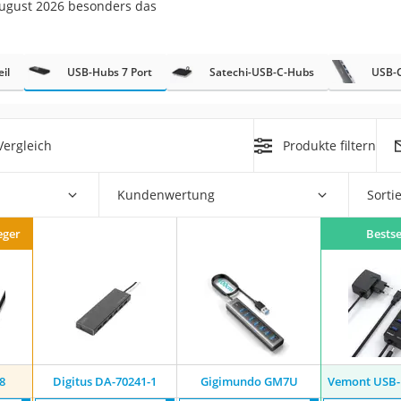
August 2026 besonders das
il
USB-Hubs 7 Port
Satechi-USB-C-Hubs
USB-
ergleich
Produkte filtern
on
Euro
Kundenwertung
Sorti
chuko
eger
Bestse
8
Digitus DA-70241-1
Gigimundo GM7U
Vemont USB-