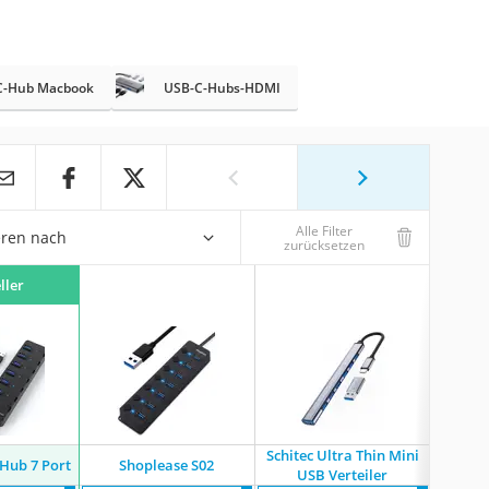
C-Hub Macbook
USB-C-Hubs-HDMI
Alle Filter
eren nach
zurücksetzen
ller
Schitec Ultra Thin Mini
Hub 7 Port
Shoplease S02
Idsoni
USB Verteiler