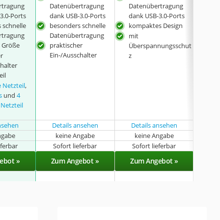
rtragung
Datenübertragung
Datenübertragung
Dat
3.0-Ports
dank USB-3.0-Ports
dank USB-3.0-Ports
dan
 schnelle
besonders schnelle
kompaktes Design
LED
rtragung
Datenübertragung
mit
pro
 Größe
praktischer
Überspannungsschut
Ben
Ein-/Ausschalter
er
z
halter
eil
 Netzteil
,
s
und
4
 Netzteil
ansehen
Details ansehen
Details ansehen
ngabe
keine Angabe
keine Angabe
eferbar
Sofort lieferbar
Sofort lieferbar
Sof
ebot »
Zum Angebot »
Zum Angebot »
Zu