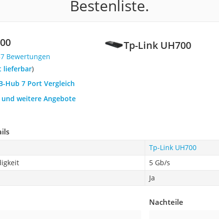
Bestenliste.
700
Tp-Link UH700
87 Bewertungen
t lieferbar
)
B-Hub 7 Port Vergleich
h und weitere Angebote
ils
Tp-Link UH700
igkeit
5 Gb/s
l
Ja
Nachteile