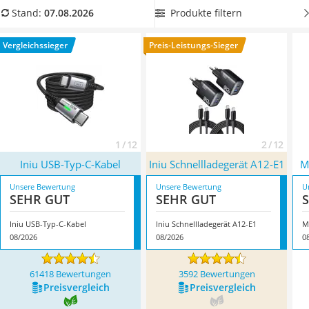
Tablets unter 200 Euro
Wählen Sie jetzt aus unserer Vergleichstabelle ein
Produkte filtern
Stand:
07.08.2026
Ladekabel Typ 2 Schuko
extralanges Schnellladegerät
, um auch bequem im Bett von
Lichtwecker
der Ladefunktion zu profitieren. Überzeugt hat uns hier im
Vergleichssieger
Preis-Leistungs-Sieger
Acer Aspire
August 2026 besonders das Modell
Iniu USB-Typ-C-Kabel
*
Service
mit seinen Eigenschaften.
1 / 12
2 / 12
Iniu USB-Typ-C-Kabel
Iniu Schnellladegerät A12-E1
M
Unsere Bewertung
Unsere Bewertung
U
SEHR GUT
SEHR GUT
Iniu USB-Typ-C-Kabel
Iniu Schnellladegerät A12-E1
M
08/2026
08/2026
0
61418 Bewertungen
3592 Bewertungen
Preis­vergleich
Preis­vergleich