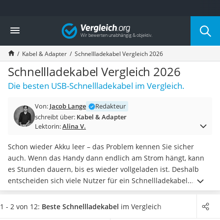
Die beliebtesten Vergleiche nach Kategorie
Vergleich
Elektronik
Powerstation
Kabel & Adapter
Schnellladekabel Vergleich 2026
Monitor 32 Zoll 4K
Fernseher
Schnellladekabel Vergleich 2026
Drucker
Die besten USB-Schnellladekabel im Vergleich.
Desktop-PC
Monitor
Von:
Jacob Lange
Redakteur
Diascanner
schreibt über:
Kabel & Adapter
Laser-Multifunktionsdrucker
Lektorin:
Alina V.
Powerline-Adapter
Powerstation mit Solarpanel
Schon wieder Akku leer – das Problem kennen Sie sicher
Gaming-PC
auch. Wenn das Handy dann endlich am Strom hängt, kann
Soundbar
es Stunden dauern, bis es wieder vollgeladen ist. Deshalb
17-Zoll-Laptop
entscheiden sich viele Nutzer für ein Schnellladekabel.
Satellitenschüssel
Dieses benötigen Sie, wenn Sie bereits ein
USB-
Gaming-Headset
Schnellladegerät
besitzen. Online-Tests zeigen, dass sich
die
1 - 2 von 12:
Beste Schnellladekabel
im Vergleich
Schnurloses Telefon
meisten Nutzer für ein langes Ladekabel entscheiden
.