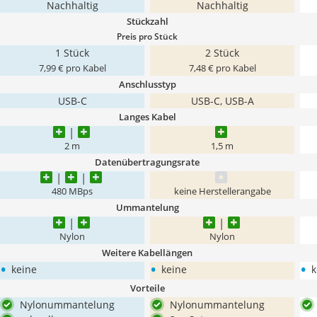
Nachhaltig
Nachhaltig
Stückzahl
Preis pro Stück
1 Stück
2 Stück
7,99 € pro Kabel
7,48 € pro Kabel
Anschlusstyp
USB-C
USB-C, USB-A
Langes Kabel
2 m
1,5 m
Datenübertragungsrate
480 MBps
keine Herstellerangabe
Ummantelung
Nylon
Nylon
Weitere Kabellängen
•
•
•
keine
keine
k
Vorteile
Nylonummantelung
Nylonummantelung