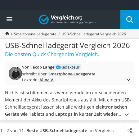
Die beliebtesten Vergleiche nach Kategorie
Vergleich
Elektronik
Powerstation
Smartphone-Ladegeräte
USB-Schnellladegerät Vergleich 2026
Monitor 32 Zoll 4K
Fernseher
USB-Schnellladegerät Vergleich 2026
Drucker
Die besten Quick Charger im Vergleich.
Desktop-PC
Monitor
Von:
Jacob Lange
Redakteur
Diascanner
schreibt über:
Smartphone-Ladegeräte
Laser-Multifunktionsdrucker
Lektorin:
Alina V.
Powerline-Adapter
Powerstation mit Solarpanel
Nichts ist schlimmer, als wenn gerade im entscheidenden
Gaming-PC
Moment der Akku des Smartphones ausfällt. Mit einem USB-
Soundbar
Schnellladegerät lassen sich alle wichtigen
elektronischen
17-Zoll-Laptop
Geräte wie Tablets und Laptops in kurzer Zeit wieder
Satellitenschüssel
aufladen
. Die Quick Charger können Sie direkt oder mit
Gaming-Headset
einem Netzteil an eine Steckdose hängen.
In verschiedenen
1 - 2 von 11:
Beste USB-Schnellladegeräte
im Vergleich
Schnurloses Telefon
Tests im Internet gehören zu den wichtigsten Kaufkriterien