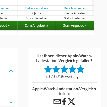
geb
ansehen
Details ansehen
Details ansehen
Det
hre
2 Jahre
keine Angabe
eferbar
Sofort lieferbar
Sofort lieferbar
Sof
ebot »
Zum Angebot »
Zum Angebot »
Zu
Hat Ihnen dieser Apple-Watch-
Ladestation Vergleich gefallen?
4,5 / 5
(2) Bewertungen
Apple-Watch-Ladestation-Vergleich
teilen: