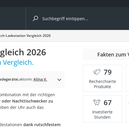
ergleiche nach Kategorie
ch-Ladestation Vergleich 2026
gleich 2026
Fakten zum 
Vergleich.
79
adegeräte
Lektorin:
Alina V.
Recherchierte
Produkte
mbination mit der richtigen
67
r oder Nachttischwecker zu
onsdrucker
neben der Uhr auch das
Investierte
Stunden
Solarpanel
adestationen
dank rutschfestem