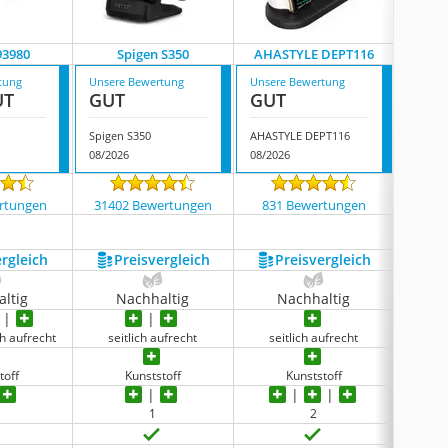
93980
Spigen S350
AHASTYLE DEPT116
Ter
tung
Unsere Bewertung
Unsere Bewertung
Unsere
UT
GUT
GUT
GUT
Spigen S350
AHASTYLE DEPT116
TerraT
08/2026
08/2026
08/202
rtungen
31402 Bewertungen
831 Bewertungen
109
ergleich
Preis­vergleich
Preis­vergleich
P
ltig
Nachhaltig
Nachhaltig
N
ch aufrecht
seitlich aufrecht
seitlich aufrecht
sei
ve
toff
Kunststoff
Kunststoff
1
2