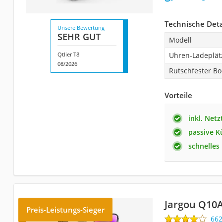
Technische Deta
Unsere Bewertung
SEHR GUT
Modell
Qtlier T8
Uhren-Ladeplät
08/2026
Rutschfester B
Vorteile
inkl. Netz
passive K
schnelles
Jargou Q10
Preis-Leistungs-Sieger
66