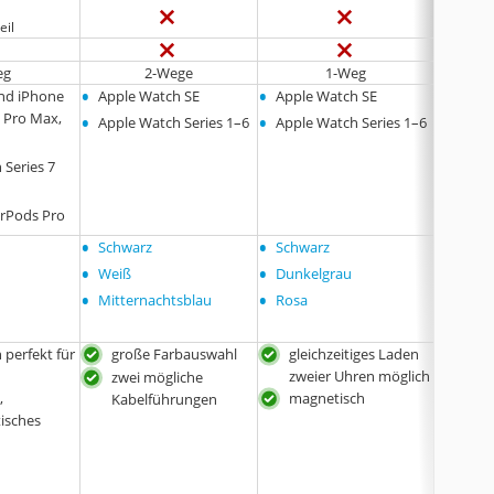
eil
eg
2-Wege
1-Weg
•
•
•
nd iPhone
Apple Watch SE
Apple Watch SE
Apple 
•
•
, Pro Max,
(2020) 
Apple Watch Series 1–6
Apple Watch Series 1–6
Serie 3
 Series 7
irPods Pro
•
•
•
Schwarz
Schwarz
keine
•
•
Varia
Weiß
Dunkelgrau
•
•
Mitternachtsblau
Rosa
h perfekt für
große Farbauswahl
gleichzeitiges Laden
maß
zweier Uhren möglich
Des
zwei mögliche
,
magnetisch
4 St
Kabelführungen
tisches
den
Lad
ohn
ode