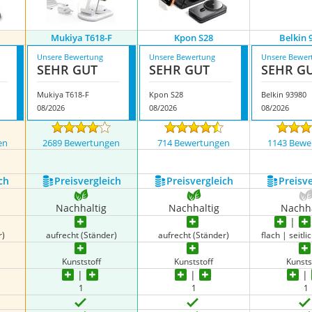
Mukiya T618-F
Kpon S28
Belkin 
Unsere Bewertung
Unsere Bewertung
Unsere Bewer
SEHR GUT
SEHR GUT
SEHR G
Mukiya T618-F
Kpon S28
Belkin 93980
08/2026
08/2026
08/2026
en
2689 Bewertungen
714 Bewertungen
1143 Bewe
ch
Preis­vergleich
Preis­vergleich
Preis­v
Nachhaltig
Nachhaltig
Nachha
r)
aufrecht (Ständer)
aufrecht (Ständer)
flach | seitli
Kunststoff
Kunststoff
Kunsts
1
1
1