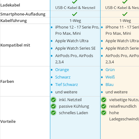
Ladekabel
USB-C-Kabel & Netzteil
USB-C-Kabel & Netz
Smartphone-Aufladung
Kabelführung
1-Weg
1-Weg
•
•
iPhone 12 - 17 Serie Pro,
iPhone 11 - 17 Seri
Pro Max, Mini
Pro Max, Mini
•
•
Apple Watch Ultra
Apple Watch Ultra
Kompatibel mit
•
•
Apple Watch Series SE
Apple Watch Serie
•
•
AirPods Pro, AirPods
AirPods Pro, AirP
2,3,4
2,3,4
•
•
Orange
Grün
•
•
Schwarz
Weiß
Farben
•
•
Tief Schwarz
Blau
•
•
und weitere
und weitere
inkl. Netzteil
vielseitige Nutz
passive Kühlung
reisefreundlich
schnelles Laden
hohe
Ladegeschwindi
Vorteile