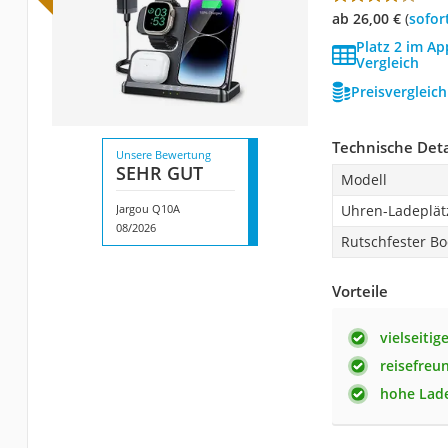
ab 26,00 €
(
Sofor
Platz 2 im A
Vergleich
Preisvergleic
Technische Deta
Unsere Bewertung
SEHR GUT
Modell
Jargou Q10A
Uhren-Ladeplät
08/2026
Rutschfester B
Vorteile
vielseiti
reisefreu
hohe Lad