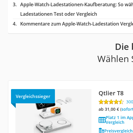
Apple-Watch-Ladestationen-Kaufberatung
: So wä
Ladestationen Test oder Vergleich
Kommentare zum Apple-Watch-Ladestation Vergl
Die
Wählen S
Qtlier T8
Vergleichssieger
30
ab 31,00 €
(
Sofor
Platz 1 im A
Vergleich
Preisvergleic