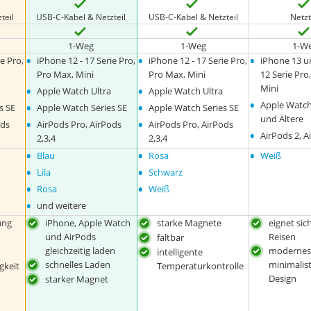
teil
USB-C-Kabel & Netzteil
USB-C-Kabel & Netzteil
Netzt
1-Weg
1-Weg
1-W
•
•
•
e Pro,
iPhone 12 - 17 Serie Pro,
iPhone 12 - 17 Serie Pro,
iPhone 13 u
Pro Max, Mini
Pro Max, Mini
12 Serie Pro
•
•
Mini
Apple Watch Ultra
Apple Watch Ultra
•
•
•
Apple Watch
s SE
Apple Watch Series SE
Apple Watch Series SE
und Ältere
•
•
ods
AirPods Pro, AirPods
AirPods Pro, AirPods
•
AirPods 2, A
2,3,4
2,3,4
•
•
•
Blau
Rosa
Weiß
•
•
Lila
Schwarz
•
•
Rosa
Weiß
•
und weitere
ung
iPhone, Apple Watch
starke Magnete
eignet sic
und AirPods
Reisen
faltbar
gleichzeitig laden
modernes
intelligente
schnelles Laden
minimalis
gkeit
Temperaturkontrolle
Design
starker Magnet