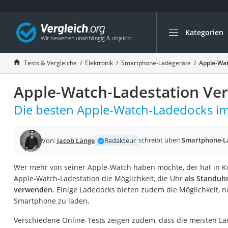
Kategorien
Die beliebtesten V
Elektronik
Tests & Vergleiche
Elektronik
Smartphone-Ladegeräte
Apple-Wat
Powerstation
Apple-Watch-Ladestation Ver
Monitor 32 Zoll 4K
Fernseher
Die besten Apple-Watch-Ladedocks im 
Drucker
Desktop-PC
schreibt über:
Smartphone-L
Von:
Jacob Lange
Redakteur
Monitor
Wer mehr von seiner Apple-Watch haben möchte, der hat in Ko
Diascanner
Apple-Watch-Ladestation die Möglichkeit, die Uhr
als Standuh
Laser-Multifunkti
verwenden
. Einige Ladedocks bieten zudem die Möglichkeit, 
Smartphone zu laden.
Powerline-Adapter
Powerstation mit 
Verschiedene Online-Tests zeigen zudem, dass die meisten L