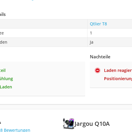
ils
Qtlier T8
ze
1
oden
Ja
Nachteile
teil
Laden reagier
ühlung
Positionierun
 Laden
A
Jargou Q10A
28 Bewertungen