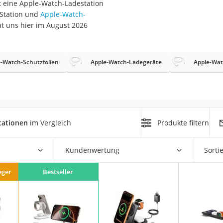
t eine Apple-Watch-Ladestation
 Station und
Apple-Watch-
t uns hier im August 2026
-Watch-Schutzfolien
Apple-Watch-Ladegeräte
Apple-Wat
on
Euro
chuko
tationen
im Vergleich
Produkte filtern
Kundenwertung
Sorti
eger
Bestseller