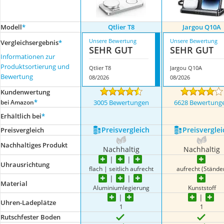
Modell
*
Qtlier T8
Jargou Q10A
Unsere Bewertung
Unsere Bewertung
Vergleichsergebnis
*
SEHR GUT
SEHR GUT
Informationen zur
Produktsortierung und
Qtlier T8
Jargou Q10A
Bewertung
08/2026
08/2026
Kundenwertung
*
bei Amazon
3005 Bewertungen
6628 Bewertung
Erhältlich bei
*
Preis­vergleich
Preis­verglei
Preis­vergleich
Nachhaltiges Produkt
Nachhaltig
Nachhaltig
Uhrausrichtung
flach | seitlich aufrecht
aufrecht (Stände
Material
Aluminiumlegierung
Kunststoff
Uhren-Ladeplätze
1
1
Rutschfester Boden