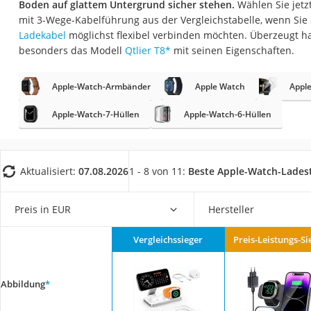
Boden auf glattem Untergrund sicher stehen.
Wählen Sie jetz
Gaming-PC
mit 3-Wege-Kabelführung aus der Vergleichstabelle, wenn Sie
Soundbar
Ladekabel
möglichst flexibel verbinden möchten. Überzeugt ha
besonders das Modell
Qtlier T8
*
mit seinen Eigenschaften.
17-Zoll-Laptop
Satellitenschüssel
Apple-Watch-Armbänder
Apple Watch
Apple
Gaming-Headset
Apple-Watch-7-Hüllen
Apple-Watch-6-Hüllen
Schnurloses Telef
Tablets unter 200 
Ladekabel Typ 2 S
Aktualisiert:
07.08.2026
1 - 8 von 11:
Beste Apple-Watch-Lades
Lichtwecker
Preis in EUR
Hersteller
Acer Aspire
Service
Vergleichssieger
Preis-Leistungs-Si
Abbildung
*