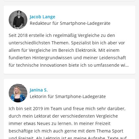
Jacob Lange
Redakteur für Smartphone-Ladegeräte
Seit 2018 erstelle ich regelmäßig Vergleiche zu den
unterschiedlichsten Themen. Spezialist bin ich aber vor
allem für Vergleiche im Bereich Elektronik. Mit einem
fundierten Hintergrundwissen und meiner Leidenschaft
für technische Innovationen biete ich so umfassende wie
präzise Informationen zu elektronischen Geräten, Gadgets
sowie Technologien. Meine Beiträge beinhalten
detaillierte Produktvergleiche, Kaufberatungen und
Janina S.
technische Analysen, um Verbrauchern dabei zu helfen,
Lektorin für Smartphone-Ladegeräte
sowohl informierte Entscheidungen zu treffen als auch
Ich bin seit 2019 im Team und freue mich sehr darüber,
die besten elektronischen Lösungen für ihre Bedürfnisse
durch mein Lektorat der verschiedensten Vergleiche
zu finden.
immer etwas Neues zu lernen. In meiner Freizeit
Der Qi-Powerbank-Vergleich ist aus unserer Sicht
beschäftige ich mich auch gerne mit dem Thema Sport
besonders empfehlenswert für
Mobile Nutzer
.
und Freizeit. Als Lektorin ist es meine Aufgabe, Texte auf