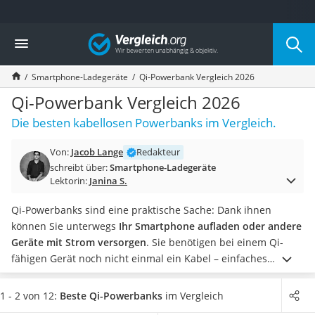
Die beliebtesten Vergleiche nach Kategorie
Vergleich
Elektronik
Powerstation
Smartphone-Ladegeräte
Qi-Powerbank Vergleich 2026
Monitor 32 Zoll 4K
Fernseher
Qi-Powerbank Vergleich 2026
Drucker
Die besten kabellosen Powerbanks im Vergleich.
Desktop-PC
Monitor
Von:
Jacob Lange
Redakteur
Diascanner
schreibt über:
Smartphone-Ladegeräte
Laser-Multifunktionsdrucker
Lektorin:
Janina S.
Powerline-Adapter
Powerstation mit Solarpanel
Qi-Powerbanks sind eine praktische Sache: Dank ihnen
Gaming-PC
können Sie unterwegs
Ihr Smartphone aufladen oder andere
Soundbar
Geräte mit Strom versorgen
. Sie benötigen bei einem Qi-
17-Zoll-Laptop
fähigen Gerät noch nicht einmal ein Kabel – einfaches
Satellitenschüssel
Auflegen auf die Powerbank reicht aus.
Über die Qi-
Gaming-Headset
Ladefläche lässt sich meist nur ein Gerät zur selben Zeit
1 - 2 von 12:
Beste Qi-Powerbanks
im Vergleich
Schnurloses Telefon
laden. Wie Tests im Internet zeigen, lassen sich aber oft noch