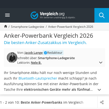
Die beliebtesten Vergleiche nach Kategorie
Vergleich
Elektronik
Powerstation
Smartphone-Ladegeräte
Anker-Powerbank Vergleich 2026
Monitor 32 Zoll 4K
Fernseher
Anker-Powerbank Vergleich 2026
Drucker
Die besten Anker-Zusatzakkus im Vergleich.
Desktop-PC
Monitor
Von:
Jacob Lange
Redakteur
Diascanner
schreibt über:
Smartphone-Ladegeräte
Laser-Multifunktionsdrucker
Lektorin:
Nele B.
Powerline-Adapter
Powerstation mit Solarpanel
Ihr Smartphone-Akku hält nur noch wenige Stunden und
Gaming-PC
auch Ihr
Bluetooth-Lautsprecher
macht schlapp? Je nach
Soundbar
Ausführung können Sie mit einer Anker-Powerbank in der
17-Zoll-Laptop
Tasche Ihre
elektronischen Geräte mehr als fünfmal
Satellitenschüssel
vollständig laden
.
Verschiedene Online-Tests zeigen zudem,
Gaming-Headset
dass
selbst Powerbanks mit großer Akkukapazität lediglich
1 - 2 von 10:
Beste Anker-Powerbanks
im Vergleich
Schnurloses Telefon
die Größe einer Handfläche
aufweisen. Wählen Sie jetzt ein