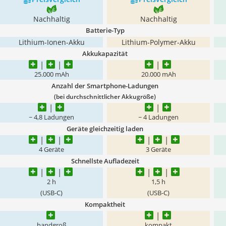
Nachhaltig
Nachhaltig
Batterie-Typ
Lithium-Ionen-Akku
Lithium-Polymer-Akku
Akkukapazität
25.000 mAh
20.000 mAh
Anzahl der Smartphone-Ladungen
(bei durchschnittlicher Akkugröße)
~ 4,8 Ladungen
~ 4 Ladungen
Geräte gleichzeitig laden
4 Geräte
3 Geräte
Schnellste Aufladezeit
2 h
1,5 h
(USB-C)
(USB-C)
Kompaktheit
handgroß
kompakt