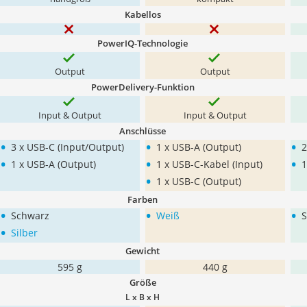
Kabellos
PowerIQ-Technologie
Output
Output
PowerDelivery-Funktion
Input & Output
Input & Output
Anschlüsse
•
•
•
3 x USB-C (Input/Output)
1 x USB-A (Output)
2
•
•
•
1 x USB-A (Output)
1 x USB-C-Kabel (Input)
1
•
1 x USB-C (Output)
Farben
•
•
•
Schwarz
Weiß
S
•
Silber
Gewicht
595 g
440 g
Größe
L x B x H