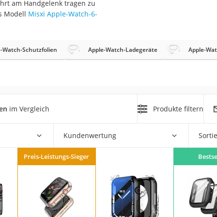
ehrt am Handgelenk tragen zu
erren
s Modell
Misxi Apple-Watch-6-
llen
-Watch-Schutzfolien
Apple-Watch-Ladegeräte
Apple-Wat
r
len
im Vergleich
Produkte filtern
rren
Kundenwertung
Sorti
eiten
Preis-Leistungs-Sieger
Bestse