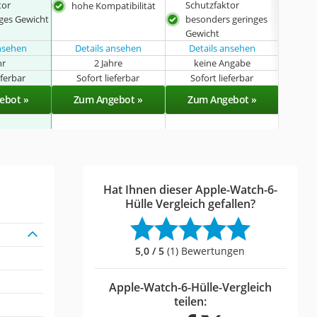
tor
Schutzfaktor
hohe Kompatibilität
nges Gewicht
besonders geringes
Gewicht
ansehen
Details ansehen
Details ansehen
hr
2 Jahre
keine Angabe
k
eferbar
Sofort lieferbar
Sofort lieferbar
Sof
ebot »
Zum Angebot »
Zum Angebot »
Zu
Hat Ihnen dieser Apple-Watch-6-
Hülle Vergleich gefallen?
5,0 / 5
(1) Bewertungen
Apple-Watch-6-Hülle-Vergleich
teilen: