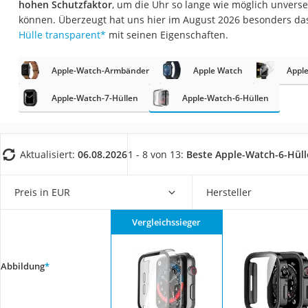
hohen Schutzfaktor
, um die Uhr so lange wie möglich unvers
Trekkingschuhe H
können. Überzeugt hat uns hier im August 2026 besonders da
Reisetasche mit Ro
Hülle transparent
*
mit seinen Eigenschaften.
Klimmzugstation
Apple-Watch-Armbänder
Apple Watch
Apple
Koffer
Nachtsichtgerät
Apple-Watch-7-Hüllen
Apple-Watch-6-Hüllen
Faltschloss
Handgepäck-Koffe
Aktualisiert:
06.08.2026
1 - 8 von 13:
Beste Apple-Watch-6-Hül
Vibrationsplatte
Wanderschuhe He
Preis in EUR
Hersteller
Sicherheitsweste R
Vergleichssieger
Service
Abbildung
*