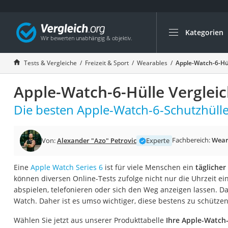
Kategorien
Die beliebtesten V
Freizeit & Sport
Tests & Vergleiche
Freizeit & Sport
Wearables
Apple-Watch-6-Hül
Gartentrampolin
Apple-Watch-6-Hülle Verglei
Trampolin
Metalldetektor
Die besten Apple-Watch-6-Schutzhülle
Eufab-Fahrradträg
Trampolin 366 cm
Fachbereich:
Wear
Von:
Alexander "Azo" Petrovic
Experte
Fahrradschloss
Eine
Apple Watch Series 6
ist für viele Menschen ein
täglicher
Aluminium-Koffer
können diversen Online-Tests zufolge nicht nur die Uhrzeit e
Futterboot
abspielen, telefonieren oder sich den Weg anzeigen lassen. Da
Watch. Daher ist es umso wichtiger, diese bestens zu schützen
Air Bike
E-Bike-Dreirad
Wählen Sie jetzt aus unserer Produkttabelle
Ihre Apple-Watch