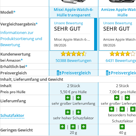
Misxi Apple-Watch-6-
Amizee Apple-Watc
Modell
*
Hülle transparent
Hülle
Unsere Bewertung
Unsere Bewertung
Vergleichsergebnis
*
SEHR GUT
SEHR GUT
Informationen zur
Produktsortierung und
Misxi Apple-Watch-6-Hülle transparent
Bewertung
08/2026
08/2026
Kundenwertung
*
bei Amazon
50388 Bewertungen
6431 Bewertung
Erhältlich bei
*
Preis­vergleich
Preis­verglei
Preis­vergleich
Inhalt, Lieferumfang und Gewicht
Inhalt
2 Stück
2 Stück
Preis pro Hülle
5,50 € pro Hülle
7,00 € pro Hülle
Lieferumfang
sehr großer Lieferumfang
sehr großer Lieferu
besonders hohe
Schutzfaktor
sehr hoher Schutzfaktor
Schutzfaktor
Geringes Gewicht
20 g
40 g