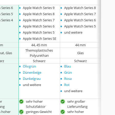
•
•
•
 Series 6
Apple Watch Series 9
Apple Watch Series 8
Apple
•
•
•
 Series 5
Apple Watch Series 8
Apple Watch Series 7
Apple
•
•
•
 Series 4
Apple Watch Series 7
Apple Watch Series 6
Apple
•
•
Apple Watch Series 6
Apple Watch Series 5
•
•
Apple Watch Series 5
und weitere
•
Apple Watch Series SE
mm
44, 45 mm
44 mm
Themoplastisches
at, Glas
Glas
Poly
Polyurethan
arz
Schwarz
Schwarz
•
•
•
Olivgrün
Blau
Roseg
•
•
•
t
Dünenbeige
Grün
Trans
•
•
Dunkelgrau
Rosa
•
•
und weitere
Rot
•
und weitere
er
sehr hoher
sehr großer
hoh
ang
Schutzfaktor
Lieferumfang
ger
s hoher
geringes Gewicht
sehr hoher
mit 