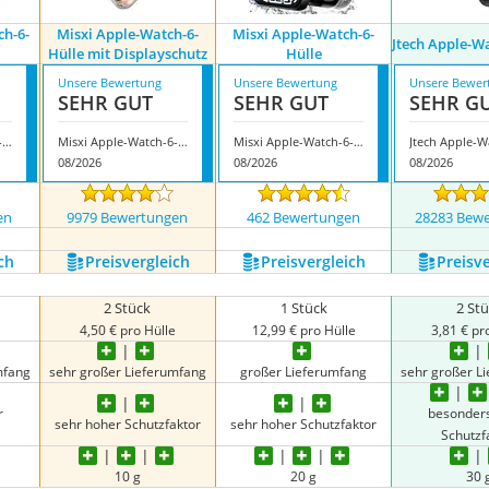
h-6-
Misxi Apple-Watch-6-
Misxi Apple-Watch-6-
Jtech Apple-W
Hülle mit Displayschutz
Hülle
Unsere Bewertung
Unsere Bewertung
Unsere Bewer
SEHR GUT
SEHR GUT
SEHR G
Amizee Apple-Watch-6-Hülle
Misxi Apple-Watch-6-Hülle mit Displayschutz
Misxi Apple-Watch-6-Hülle
08/2026
08/2026
08/2026
en
9979 Bewertungen
462 Bewertungen
28283 Bew
ch
Preis­vergleich
Preis­vergleich
Preis­v
2 Stück
1 Stück
2 St
4,50 € pro Hülle
12,99 € pro Hülle
3,81 € pr
mfang
sehr großer Lieferumfang
großer Lieferumfang
sehr großer L
r
besonder
sehr hoher Schutzfaktor
sehr hoher Schutzfaktor
Schutzf
10 g
20 g
30 