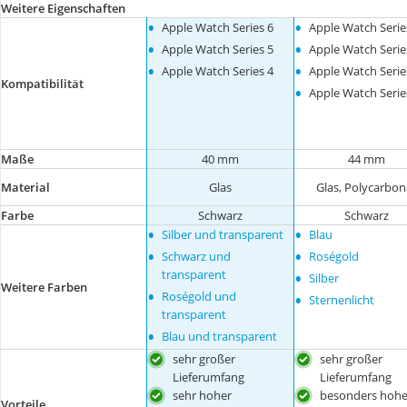
Weitere Eigenschaften
•
•
Apple Watch Series 6
Apple Watch Serie
•
•
Apple Watch Series 5
Apple Watch Serie
•
•
Apple Watch Series 4
Apple Watch Serie
Kompatibilität
•
Apple Watch Serie
Maße
40 mm
44 mm
Material
Glas
Glas, Polycarbon
Farbe
Schwarz
Schwarz
•
•
Silber und transparent
Blau
•
•
Schwarz und
Roségold
•
transparent
Silber
Weitere Farben
•
•
Roségold und
Sternenlicht
transparent
•
Blau und transparent
sehr großer
sehr großer
Lieferumfang
Lieferumfang
sehr hoher
besonders hohe
Vorteile