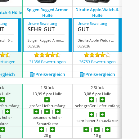
Spigen Rugged Armor
Diruite Apple-Watch-6-
atch-6-Hülle
O
Hülle
Hülle
tung
Unsere Bewertung
Unsere Bewertung
Unsere
UT
SEHR GUT
GUT
GUT
Jtech Apple-Watch-6-Hülle
Spigen Rugged Armor Hülle
Diruite Apple-Watch-6-Hülle
Offcup
08/2026
08/2026
08/202
ertungen
31356 Bewertungen
36753 Bewertungen
2187
ergleich
Preis­vergleich
Preis­vergleich
P
ück
1 Stück
2 Stück
o Hülle
13,99 € pro Hülle
3,08 € pro Hülle
2,8
ieferumfang
großer Lieferumfang
sehr großer Lieferumfang
sehr gr
s hoher
besonders hoher
sehr hoher Schutzfaktor
sehr h
aktor
Schutzfaktor
g
28 g
10 g