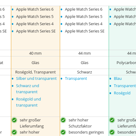
•
•
•
s 6
Apple Watch Series 6
Apple Watch Series 6
Apple Watch
•
•
•
s 5
Apple Watch Series 5
Apple Watch Series 5
Apple Watch
•
•
•
s 4
Apple Watch Series 4
Apple Watch Series 4
Apple Watch
•
•
s SE
Apple Watch Series SE
Apple Watch Series SE
40 mm
44 mm
44 
at
Glas
Glas
Polycarbon
Roségold, Transparent
Schwarz
Schw
•
•
•
Silber und transparent
Transparent
Blau
•
•
Schwarz und
Transparen
•
transparent
Roségold
•
Roségold und
transparent
sehr großer
sehr hoher
sehr groß
Lieferumfang
Schutzfaktor
Lieferumf
r
sehr hoher
besonders geringes
besonder