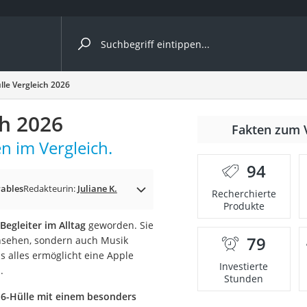
ergleiche nach Kategorie
le Vergleich 2026
ch 2026
Fakten zum 
n im Vergleich.
er
94
ables
Redakteurin:
Juliane K.
Recherchierte
Produkte
 Begleiter im Alltag
geworden. Sie
79
insehen, sondern auch Musik
s alles ermöglicht eine Apple
Investierte
.
Stunden
-6-Hülle mit einem besonders