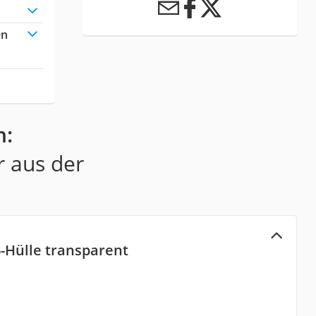
en
n:
r aus der
-Hülle transparent