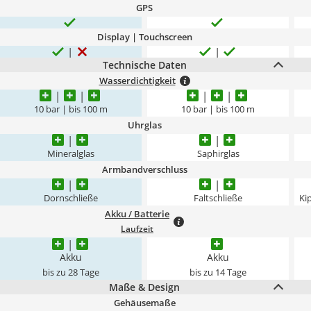
GPS
Display | Touchscreen
Technische Daten
Wasserdichtigkeit
10 bar | bis 100 m
10 bar | bis 100 m
Uhrglas
Mineralglas
Saphirglas
Armbandverschluss
Dornschließe
Faltschließe
Ki
Akku / Batterie
Laufzeit
Akku
Akku
bis zu 28 Tage
bis zu 14 Tage
Maße & Design
Gehäusemaße