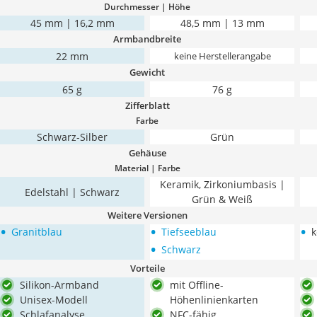
Durchmesser | Höhe
45 mm | 16,2 mm
48,5 mm | 13 mm
Armbandbreite
22 mm
keine Herstellerangabe
Gewicht
65 g
76 g
Zifferblatt
Farbe
Schwarz-Silber
Grün
Gehäuse
Material | Farbe
Keramik, Zirkoniumbasis |
Edelstahl | Schwarz
Grün & Weiß
Weitere Versionen
•
•
•
Granitblau
Tiefseeblau
k
•
Schwarz
Vorteile
Silikon-Armband
mit Offline-
Unisex-Modell
Höhenlinienkarten
Schlafanalyse
NFC-fähig