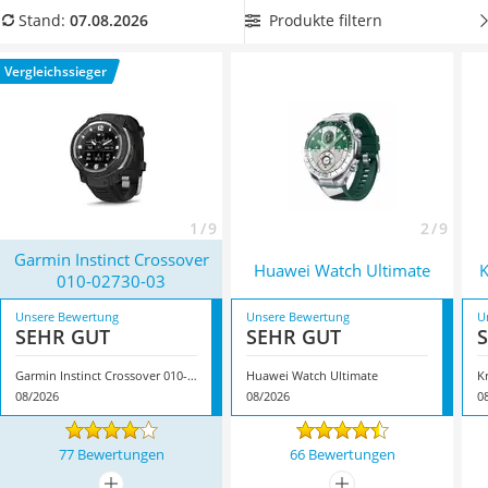
Handgepäck-Koffer
täglich aufladen.
Insider-Tipp
: Wenn Sie Ausdauersport
Produkte filtern
Stand:
07.08.2026
Vibrationsplatte
betreiben, entscheiden Sie sich für eine Hybrid-Smartwatch
Wanderschuhe Herren
mit Herzfrequenzmesser und GPS. Überzeugt hat uns hier im
Vergleichssieger
Sicherheitsweste Reiten
August 2026 besonders das Modell
Garmin Instinct Crossover
Service
‎010-02730-03
*
mit seinen Eigenschaften.
1 / 9
2 / 9
Garmin Instinct Crossover
Huawei Watch Ultimate
K
‎010-02730-03
Unsere Bewertung
Unsere Bewertung
U
SEHR GUT
SEHR GUT
Garmin Instinct Crossover ‎010-02730-03
Huawei Watch Ultimate
K
08/2026
08/2026
0
77 Bewertungen
66 Bewertungen