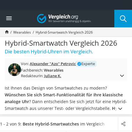
Die beliebtesten Vergleiche nach Kategorie
Vergleich
Freizeit & Sport
Gartentrampolin
Wearables
Hybrid-Smartwatch Vergleich 2026
Trampolin
Metalldetektor
Hybrid-Smartwatch Vergleich 2026
Eufab-Fahrradträger
Die besten Hybrid-Uhren im Vergleich.
Trampolin 366 cm
Fahrradschloss
Von:
Alexander "Azo" Petrovic
Experte
Aluminium-Koffer
Fachbereich:
Wearables
Futterboot
Redakteurin:
Juliane K.
Air Bike
E-Bike-Dreirad
Ist Ihnen das Design von Smartwatches zu modern?
Trekkingschuhe Herren
Wünschen Sie sich Smart-Funktionalität für Ihre klassische
Reisetasche mit Rollen
analoge Uhr
? Dann entscheiden Sie sich jetzt für eine Hybrid-
Klimmzugstation
Smartwatch aus unserer Test- oder Vergleichstabelle.
Hybrid-
Koffer
Smartwatches bieten klassisches Uhren-Design
und können
Nachtsichtgerät
mit iOS- und Android-Smartphones verbunden werden. Dank
1 - 2 von 9:
Beste Hybrid-Smartwatches
im Vergleich
Faltschloss
Knopfzell-Batterien müssen Sie Hybrid-Uhren auch nicht