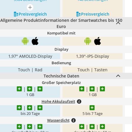
mehr anzeigen
Preis­vergleich
Preis­vergleich
Allgemeine Produktinformationen der Smartwatches bis 150
Euro
Kompatibel mit
Display
1,97" AMOLED-Display
1,39"-IPS-Display
Bedienung
Touch | Rad
Touch | Tasten
Technische Daten
Großer Speicherplatz
1 GB
1 GB
Hohe Akkulaufzeit
bis 20 Tage
5 bis 7 Tage
Wasserdicht