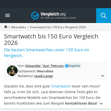
Die beliebtesten Vergleiche nach Kategorie
Vergleich
Freizeit & Sport
Gartentrampolin
Wearables
Smartwatch bis 150 Euro Vergleich 2026
Trampolin
Metalldetektor
Smartwatch bis 150 Euro Vergleich
Eufab-Fahrradträger
2026
Trampolin 366 cm
Die besten Smartwatches unter 150 Euro im
Fahrradschloss
Vergleich.
Aluminium-Koffer
Futterboot
Von:
Alexander "Azo" Petrovic
Experte
Air Bike
Fachbereich:
Wearables
E-Bike-Dreirad
Redakteur:
Jacob Lange
Trekkingschuhe Herren
Reisetasche mit Rollen
Glauben Sie, dass eine gute
Smartwatch
teuer sein muss?
Klimmzugstation
Falls ja, irren Sie sich. Laut diversen Online-Tests gibt es
Koffer
verschiedene Modelle von Smartwatches bis 150 Euro, die
Nachtsichtgerät
bereits Funktionen wie zum Beispiel
kontaktloses Bezahlen
Faltschloss
oder Herzfrequenzmessung
unterstützen. Auch ein