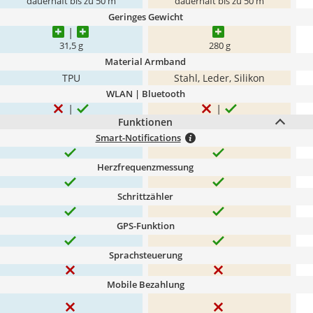
dauerhaft bis zu 50 m
dauerhaft bis zu 50 m
Geringes Gewicht
31,5 g
280 g
Material Armband
TPU
Stahl, Leder, Silikon
WLAN | Bluetooth
Funktionen
Smart-Notifications
Herzfrequenzmessung
Schrittzähler
GPS-Funktion
Sprachsteuerung
Mobile Bezahlung