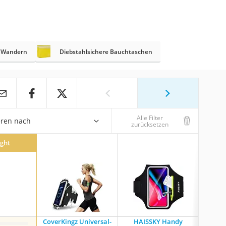
m Wandern
Diebstahlsichere Bauchtaschen
Alle Filter
eren nach
zurücksetzen
ight
CoverKingz Universal-
HAISSKY Handy
Mm