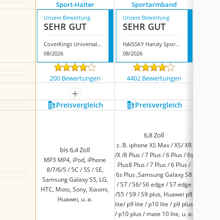
Sport-Halter
Sportarmband
Sp
Unsere Bewertung
Unsere Bewertung
Unsere
SEHR GUT
SEHR GUT
GUT
CoverKingz Universal-Sport-Halter
HAISSKY Handy Sportarmband
08/2026
08/2026
08/202
200 Bewertungen
4402 Bewertungen
77 
mehr anzeigen
Preis­vergleich
Preis­vergleich
P
4
iPhone 
6,8 Zoll
13 Pro
z. B. iphone XS Max / XS/ XR
iPhon
bis 6,4 Zoll
/X /8 Plus / 7 Plus / 6 Plus / 6s
Samsung
MP3 MP4, iPod, iPhone
Plus8 Plus / 7 Plus / 6 Plus /
S22 5G,
8/7/6/5 / 5C / 5S / SE,
6s Plus ,Samsung Galaxy S8
Plus 5G,
Samsung Galaxy S5, LG,
/ S7 / S6/ S6 edge / S7 edge
S20 Ult
HTC, Moto, Sony, Xiaomi,
/S5 / S9 / S9 plus, Huawei p8
Galaxy
Huawei, u. a.
lite/ p9 lite / p10 lite / p9 plus
Note20 
/ p10 plus / mate 10 lite, u. a.
Note20