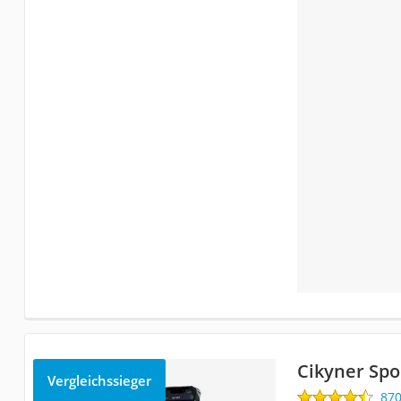
Cikyner Sp
Vergleichssieger
87