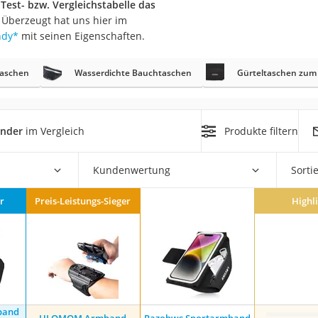
 Test- bzw. Vergleichstabelle das
erren
Überzeugt hat uns hier im
llen
ndy
*
mit seinen Eigenschaften.
aschen
Wasserdichte Bauchtaschen
Gürteltaschen zu
nder
im Vergleich
Produkte filtern
r
Kundenwertung
Sorti
rren
r
Preis-Leistungs-Sieger
Highl
eiten
band