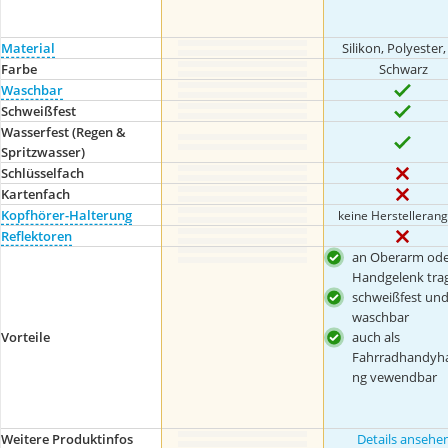
Material
Silikon, Polyester
Farbe
Schwarz
Waschbar
Schweißfest
Wasserfest (Regen &
Spritzwasser)
Schlüsselfach
Kartenfach
Kopfhörer-Halterung
keine Herstelleran
Reflektoren
an Oberarm ode
Handgelenk tra
schweißfest un
waschbar
auch als
Vorteile
Fahrradhandyha
ng vewendbar
Weitere Produktinfos
Details ansehe