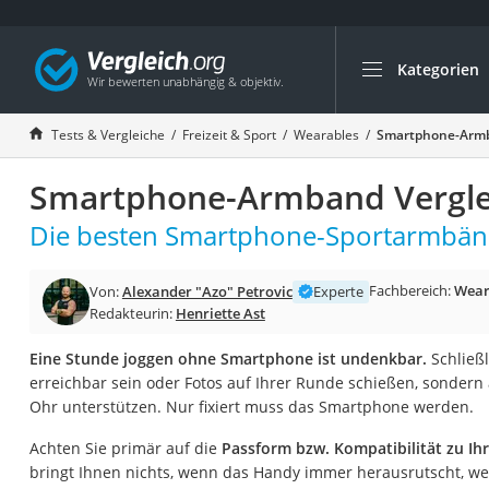
Kategorien
Die beliebtesten V
Freizeit & Sport
Tests & Vergleiche
Freizeit & Sport
Wearables
Smartphone-Armb
Gartentrampolin
Smartphone-Armband Vergle
Trampolin
Metalldetektor
Die besten Smartphone-Sportarmbänd
Eufab-Fahrradträg
Fachbereich:
Wear
Von:
Alexander "Azo" Petrovic
Experte
Trampolin 366 cm
Redakteurin:
Henriette Ast
Fahrradschloss
Eine Stunde joggen ohne Smartphone ist undenkbar.
Schließl
Aluminium-Koffer
erreichbar sein oder Fotos auf Ihrer Runde schießen, sonder
Futterboot
Ohr unterstützen. Nur fixiert muss das Smartphone werden.
Air Bike
Achten Sie primär auf die
Passform bzw. Kompatibilität zu I
E-Bike-Dreirad
bringt Ihnen nichts, wenn das Handy immer herausrutscht, weil