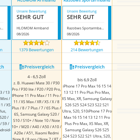
HLOMOM Armband
Razobws Sportarmband
Unsere Bewertung
Unsere Bewertung
SEHR GUT
SEHR GUT
Cikyner Sportarmband Handy
HLOMOM Armband
Razobws Sportarmband
08/2026
08/2026
en
1379 Bewertungen
214 Bewertungen
ch
Preis­vergleich
Preis­vergleich
4 - 6,5 Zoll
bis 6,9 Zoll
z. B. Huawei Mate 30 / P30
iPhone 17 Pro Max 16 15 14
Pro / P30 lite / P20 / P20 Pro,
3 / 13
13 12 11 Pro Plus Pro Max,
IPhone 11 Pro Max / 11 Pro /
 Mini /
XS Max, XR, Samsung Galaxy
11 / XS Max / XR / XS / X / 8
11 / XS
S26 S25 S24 S23 S22 S21
Plus / 8 / 7 Plus / 7 / 6S Plus /
lus,
Ultra, S20, S10iPhone 17 Pro
6S, Samsung Galaxy S20 /
S20 /
Max 16 15 14 13 12 11 Pro
S10 / S10+ / Note 10 / Note
/ S9 /
Plus Pro Max, XS Max, XR,
10+ / M20 / A40 / A50 / A10 /
droid-
Samsung Galaxy S26 S25
A20e / A51, Xiaomi Redmi
S24 S23 S22 S21 Ultra, S20,
Note 8 / 8 pro / Note 7 / 8T /