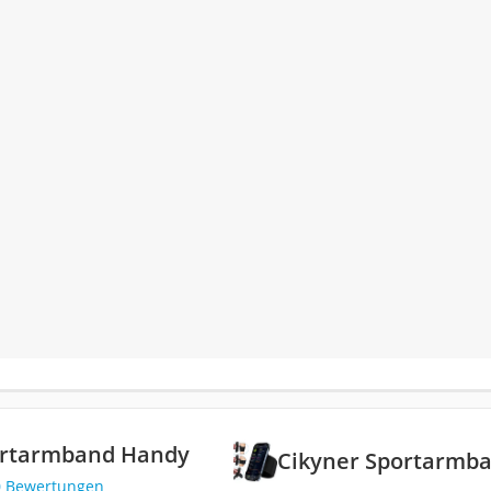
ortarmband Handy
Cikyner Sportarmb
0 Bewertungen