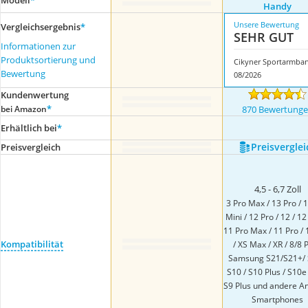
Modell
*
Handy
Unsere Bewertung
Vergleichsergebnis
*
SEHR GUT
Informationen zur
Produktsortierung und
Bewertung
08/2026
Kundenwertung
*
bei Amazon
870 Bewertung
Erhältlich bei
*
Preis­verglei
Preis­vergleich
4,5 - 6,7 Zoll
3 Pro Max / 13 Pro / 1
Mini / 12 Pro / 12 / 12
11 Pro Max / 11 Pro / 
Kompatibilität
/ XS Max / XR / 8/8 P
Samsung S21/S21+/ 
S10 / S10 Plus / S10e 
S9 Plus und andere An
Smartphones