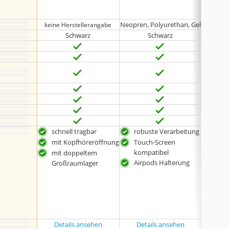
Note10
Note
Neopren, Polyurethan, Gel
keine Herstellerangabe
Schwarz
Schwarz
schnell tragbar
robuste Verarbeitung
bes
Komp
mit Kopfhöreröffnung
Touch-Screen
sch
kompatibel
mit doppeltem
was
Airpods Halterung
Großraumlager
flex
Details ansehen
Details ansehen
Det