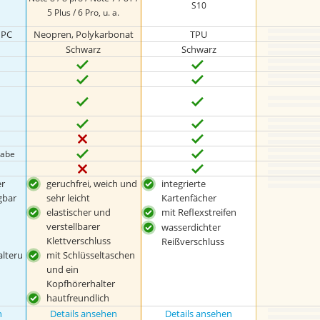
S10
5 Plus / 6 Pro, u. a.
, PC
Neopren, Polykarbonat
TPU
Schwarz
Schwarz
gabe
r
geruchfrei, weich und
integrierte
gbar
sehr leicht
Kartenfächer
d
elastischer und
mit Reflexstreifen
verstellbarer
wasserdichter
Klettverschluss
Reißverschluss
lteru
mit Schlüsseltaschen
und ein
Kopfhörerhalter
hautfreundlich
n
Details ansehen
Details ansehen