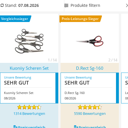
Topper 100 x 200
Vergleichstabelle eine
Schere mit ergonomischen Griffen
,
Produkte filtern
Stand:
07.08.2026
Duschpaneel
damit Sie von einem komfortablen Halt profitieren. Überzeugt
Höhenverstellbarer Schreibtisch
hat uns hier im August 2026 besonders das Modell
Kuoniiy
Vergleichssieger
Preis-Leistungs-Sieger
Matratze 90 x 200 cm
Scheren Set
*
mit seinen Eigenschaften.
Service
1 / 14
2 / 14
Kuoniiy Scheren Set
D.Rect Sg-160
Unsere Bewertung
Unsere Bewertung
U
SEHR GUT
SEHR GUT
Kuoniiy Scheren Set
D.Rect Sg-160
L
08/2026
08/2026
0
1314 Bewertungen
5590 Bewertungen
Preis­vergleich
Preis­vergleich