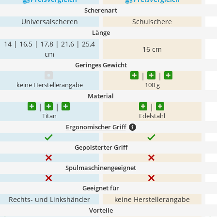
Scherenart
Universalscheren
Schulschere
Länge
14 | 16,5 | 17,8 | 21,6 | 25,4
16 cm
cm
Geringes Gewicht
keine Herstellerangabe
‎100 g
Material
Titan
Edelstahl
Ergonomischer Griff
Gepolsterter Griff
Spülmaschinengeeignet
Geeignet für
Rechts- und Linkshänder
keine Herstellerangabe
Vorteile