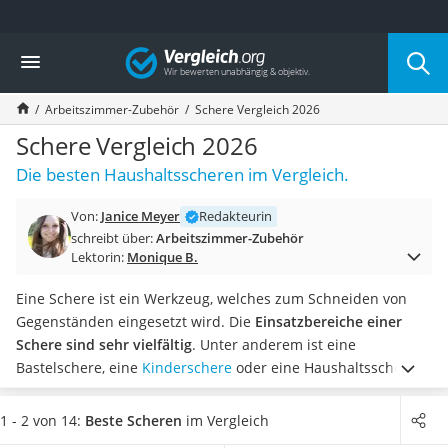
Die beliebtesten Vergleiche nach Kategorie
Vergleich
Wohnen
Matratzen-Topper
Arbeitszimmer-Zubehör
Schere Vergleich 2026
Matratzen
Konferenzlautsprecher
Schere Vergleich 2026
Tageslichtlampe
Die besten Haushaltsscheren im Vergleich.
Badlüfter
Ergonomischer Bürostuhl
Von:
Janice Meyer
Redakteurin
Bürohocker
schreibt über:
Arbeitszimmer-Zubehör
Außenleuchte mit Kamera
Lektorin:
Monique B.
Ozongeneratoren
Akku-Tischlampe
Eine Schere ist ein Werkzeug, welches zum Schneiden von
Konferenzmikrofon
Gegenständen eingesetzt wird. Die
Einsatzbereiche einer
Klappmatratze
Schere sind sehr vielfältig
. Unter anderem ist eine
Duschkopf mit Kalkfilter
Bastelschere, eine
Kinderschere
oder eine Haushaltsschere
Aktenvernichter Sicherheitsstufe 4
erhältlich. Für die gewünschte Anwendung sollte laut
Bettgitter
diversen Tests im Internet immer eine passende Schere
1 - 2 von 14:
Beste Scheren
im Vergleich
Spannbettlaken
erworben werden.
Wählen Sie jetzt aus unserer