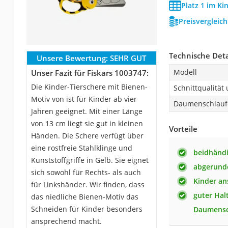
Platz 1 im Ki
Preisvergleic
Technische Deta
Unsere Bewertung:
SEHR GUT
Modell
Unser Fazit für Fiskars 1003747:
Die Kinder-Tierschere mit Bienen-
Schnittqualitä
Motiv von ist für Kinder ab vier
Daumenschlauf
Jahren geeignet. Mit einer Länge
von 13 cm liegt sie gut in kleinen
Vorteile
Händen. Die Schere verfügt über
eine rostfreie Stahlklinge und
beidhänd
Kunststoffgriffe in Gelb. Sie eignet
abgerunde
sich sowohl für Rechts- als auch
Kinder an
für Linkshänder. Wir finden, dass
guter Hal
das niedliche Bienen-Motiv das
Schneiden für Kinder besonders
Daumensc
ansprechend macht.