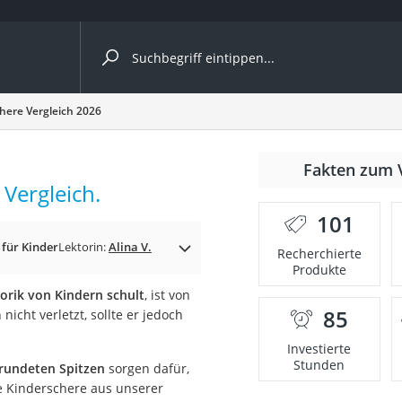
ergleiche nach Kategorie
here Vergleich 2026
Kameras
er
Fakten zum 
 Vergleich.
101
der
für Kinder
Lektorin:
Alina V.
Recherchierte
Produkte
orik von Kindern schult
, ist von
85
icht verletzt, sollte er jedoch
Investierte
Stunden
rundeten Spitzen
sorgen dafür,
ine Kinderschere aus unserer