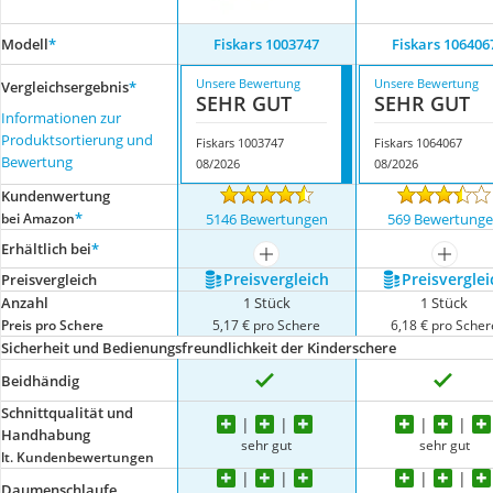
Modell
*
Fiskars 1003747
Fiskars 106406
Unsere Bewertung
Unsere Bewertung
Vergleichsergebnis
*
SEHR GUT
SEHR GUT
Informationen zur
Produktsortierung und
Fiskars 1003747
Fiskars 1064067
Bewertung
08/2026
08/2026
Kundenwertung
*
bei Amazon
5146 Bewertungen
569 Bewertung
Erhältlich bei
*
mehr anzeigen
mehr a
Preis­vergleich
Preis­verglei
Preis­vergleich
Anzahl
1 Stück
1 Stück
Preis pro Schere
5,17 € pro Schere
6,18 € pro Scher
Sicherheit und Bedienungsfreundlichkeit der Kinderschere
Beidhändig
Schnittqualität und
Handhabung
sehr gut
sehr gut
lt. Kundenbewertungen
Daumenschlaufe