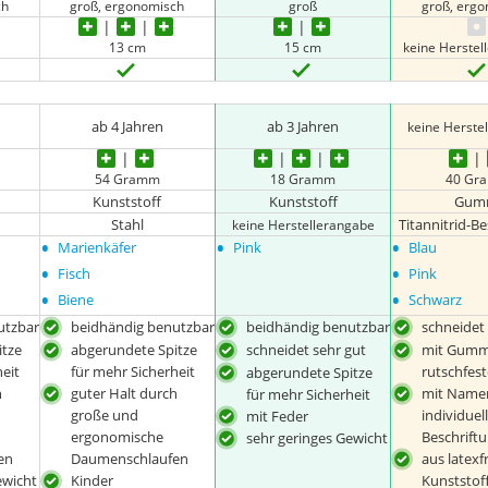
ch
groß, ergonomisch
groß
groß, erg
13 cm
15 cm
keine Herste
ab 4 Jahren
ab 3 Jahren
keine Herste
54 Gramm
18 Gramm
40 Gr
Kunststoff
Kunststoff
Gum
Stahl
Titannitrid-B
keine Herstellerangabe
•
•
•
Marienkäfer
Pink
Blau
•
•
Fisch
Pink
•
•
Biene
Schwarz
utzbar
beidhändig benutzbar
beidhändig benutzbar
schneidet
itze
abgerundete Spitze
schneidet sehr gut
mit Gummi
eit
für mehr Sicherheit
rutschfest
abgerundete Spitze
h
guter Halt durch
mit Namen
für mehr Sicherheit
große und
individuel
mit Feder
ergonomische
Beschrift
sehr geringes Gewicht
en
Daumenschlaufen
aus latex
ewicht
Kinder
Kunststof