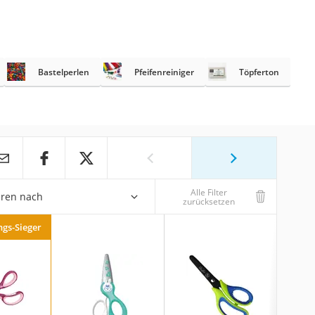
Bastelperlen
Pfeifenreiniger
Töpferton
Alle Filter
eren nach
zurücksetzen
ngs-Sieger