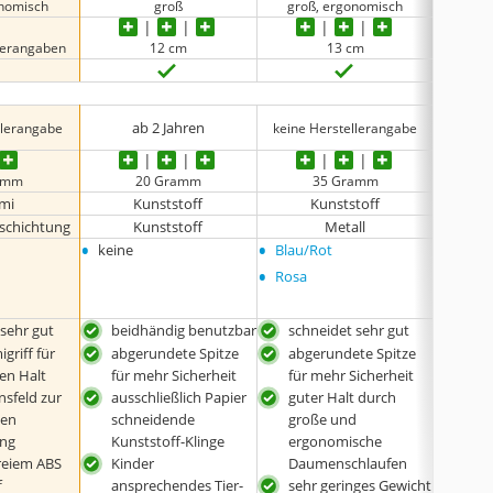
onomisch
groß
groß, ergonomisch
groß
llerangaben
12 cm
13 cm
ab 2 Jahren
llerangabe
keine Herstellerangabe
amm
20 Gramm
35 Gramm
mi
Kunststoff
Kunststoff
eschichtung
Kunststoff
Metall
•
•
•
keine
Blau/Rot
Rosa
•
Rosa
 sehr gut
beidhändig benutzbar
schneidet sehr gut
schn
griff für
abgerundete Spitze
abgerundete Spitze
abg
en Halt
für mehr Sicherheit
für mehr Sicherheit
für 
sfeld zur
ausschließlich Papier
guter Halt durch
gute
len
schneidende
große und
gro
ung
Kunststoff-Klinge
ergonomische
erg
freiem ABS
Kinder
Daumenschlaufen
Dau
f
ansprechendes Tier-
sehr geringes Gewicht
sehr