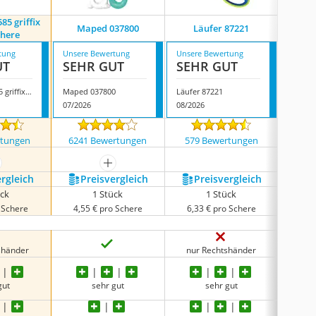
85 griffix
Maped 037800
Läufer 87221
Westc
chere
tung
Unsere Bewertung
Unsere Bewertung
Unsere
UT
SEHR GUT
SEHR GUT
SEH
Pelikan 820585 griffix Schulschere
Maped 037800
Läufer 87221
Westco
07/2026
08/2026
08/202
rtungen
6241 Bewertungen
579 Bewertungen
46 
ehr anzeigen
mehr anzeigen
ergleich
Preis­vergleich
Preis­vergleich
P
ück
1 Stück
1 Stück
o Schere
4,55 € pro Schere
6,33 € pro Schere
5,3
shänder
nur Rechtshänder
nur
gut
sehr gut
sehr gut