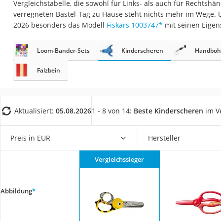
Vergleichstabelle, die sowohl für Links- als auch für Rechtshä
Babyphone
verregneten Bastel-Tag zu Hause steht nichts mehr im Wege. 
Treppenschutzgitt
2026 besonders das Modell
Fiskars 1003747
*
mit seinen Eigen
Kindersitz ab 4 Ja
Loom-Bänder-Sets
Kinderscheren
Handboh
Kinderroller 3 Räd
Ferngesteuertes A
Falzbein
Kindersitz 15–36 k
Kinderfahrradhel
Aktualisiert:
05.08.2026
1 - 8 von 14:
Beste Kinderscheren
im V
Barfußschuhe Kin
Kinder-Mikroskop
Preis in EUR
Hersteller
Ferngesteuerter 
Vergleichssieger
Service
Abbildung
*