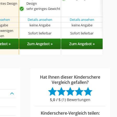
htes Design
Design
sehr geringes Gewicht
ansehen
Details ansehen
Details ansehen
Det
ngabe
keine Angabe
keine Angabe
k
n wenigen
Sofort lieferbar
Sofort lieferbar
Sof
en
ebot »
Zum Angebot »
Zum Angebot »
Zu
Hat Ihnen dieser Kinderschere
Vergleich gefallen?
5,0 / 5
(1) Bewertungen
Kinderschere-Vergleich teilen: