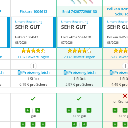
Pelikan 8205
7
Fiskars 1004613
Enid 7426772966130
Schuls
Unsere Bewertung
Unsere Bewertung
Unsere Bewer
SEHR GUT
SEHR GUT
SEHR G
Fiskars 1004613
Enid 7426772966130
08/2026
07/2026
08/2026
en
1137 Bewertungen
2037 Bewertungen
693 Bewe
nzeigen
mehr anzeigen
m
ch
Preis­vergleich
Preis­vergleich
Preis­v
1 Stück
1 Stück
1 St
e
6,19 € pro Schere
5,97 € pro Schere
4,49 € pr
nur Recht
gut
sehr gut
sehr 