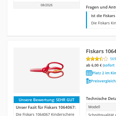
08/2026
Fragen und Ant
Ist die Fiska
Die Fiskars K
Fiskars 106
56
ab 6,00 €
(
Sofort
Platz 2 im Ki
Preisvergleic
Technische Deta
Unsere Bewertung:
SEHR GUT
Modell
Unser Fazit für Fiskars 1064067:
Die Fiskars 1064067 Kinderschere
Schnittqualitä