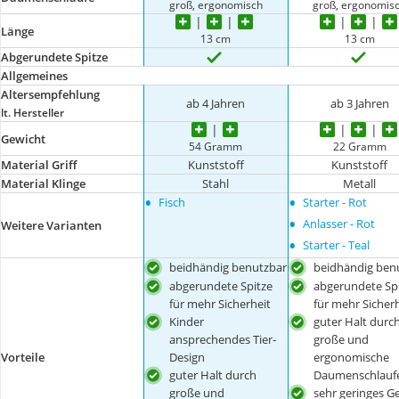
groß, ergonomisch
groß, ergonomis
Länge
13 cm
13 cm
Abgerundete Spitze
Allgemeines
Altersempfehlung
ab 4 Jahren
ab 3 Jahren
lt. Hersteller
Gewicht
54 Gramm
22 Gramm
Material Griff
Kunststoff
Kunststoff
Material Klinge
Stahl
Metall
•
•
Fisch
Starter - Rot
•
Anlasser - Rot
Weitere Varianten
•
Starter - Teal
beidhändig benutzbar
beidhändig ben
abgerundete Spitze
abgerundete Sp
für mehr Sicherheit
für mehr Sicherh
Kinder
guter Halt durc
ansprechendes Tier-
große und
Vorteile
Design
ergonomische
guter Halt durch
Daumenschlauf
große und
sehr geringes G