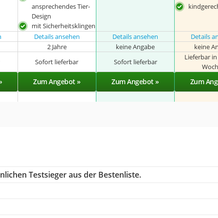
ansprechendes Tier-
kindgerec
Design
mit Sicherheitsklingen
n
Details ansehen
Details ansehen
Details 
2 Jahre
keine Angabe
keine A
Lieferbar i
r
Sofort lieferbar
Sofort lieferbar
Woch
»
Zum Angebot »
Zum Angebot »
Zum Ang
lichen Testsieger aus der Bestenliste.