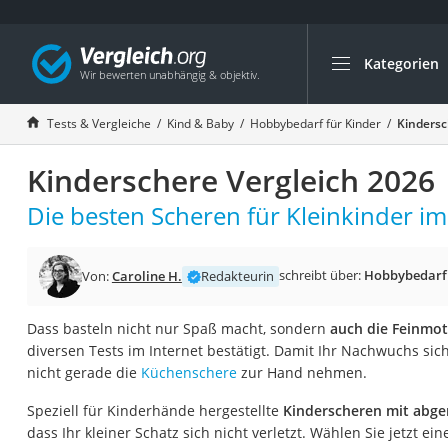
Kategorien
Die beliebtesten V
Kind & Baby
Tests & Vergleiche
Kind & Baby
Hobbybedarf für Kinder
Kindersc
Babyphone mit 2 
Kinderschere Vergleich 2026
Walkie-Talkie Kind
Kindermatratzen
Die besten Scheren für Kleinkinder im
Babywippe
Rollschuhe für Kin
schreibt über:
Hobbybedarf 
Von:
Caroline H.
Redakteurin
Tischkicker
Dass basteln nicht nur Spaß macht, sondern
auch die Feinmot
Laufrad
diversen Tests im Internet bestätigt. Damit Ihr Nachwuchs sich n
Kinderschubkarre
nicht gerade die
Küchenschere
zur Hand nehmen.
Babyschlafsack
Speziell für Kinderhände hergestellte
Kinderscheren mit abge
Kinderuhr
dass Ihr kleiner Schatz sich nicht verletzt. Wählen Sie jetzt e