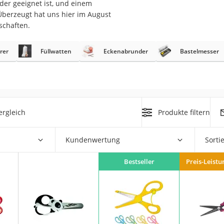
nder geeignet ist, und einem
Überzeugt hat uns hier im August
er
schaften.
hren
rer
Füllwatten
Eckenabrunder
Bastelmesser
er
uto
g
m
ergleich
Produkte filtern
der
Kundenwertung
Sorti
Hubschrauber
Bestseller
Preis-Leistu