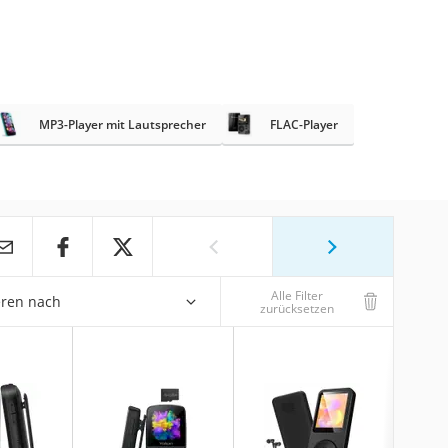
MP3-Player mit Lautsprecher
FLAC-Player
Alle Filter
eren nach
zurücksetzen