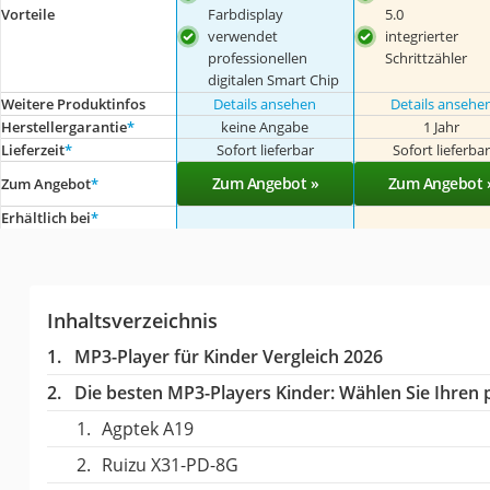
Farbdisplay
5.0
Vorteile
verwendet
integrierter
professionellen
Schrittzähler
digitalen Smart Chip
Weitere Produktinfos
Details ansehen
Details ansehe
Herstellergarantie
*
keine Angabe
1 Jahr
Lieferzeit
*
Sofort lieferbar
Sofort lieferba
Zum Angebot »
Zum Angebot 
Zum Angebot
*
Erhältlich bei
*
Inhaltsverzeichnis
MP3-Player für Kinder Vergleich 2026
Die besten MP3-Players Kinder:
Wählen Sie Ihren p
Agptek A19
Ruizu X31-PD-8G