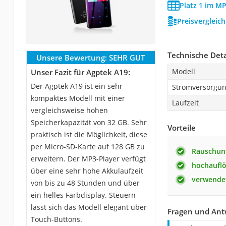
Platz 1 im MP
Preisvergleic
Technische Deta
Unsere Bewertung:
SEHR GUT
Modell
Unser Fazit für Agptek A19:
Der Agptek A19 ist ein sehr
Stromversorgu
kompaktes Modell mit einer
Laufzeit
vergleichsweise hohen
Speicherkapazität von 32 GB. Sehr
Vorteile
praktisch ist die Möglichkeit, diese
per Micro-SD-Karte auf 128 GB zu
Rauschun
erweitern. Der MP3-Player verfügt
hochauflö
über eine sehr hohe Akkulaufzeit
verwendet
von bis zu 48 Stunden und über
ein helles Farbdisplay. Steuern
lässt sich das Modell elegant über
Fragen und Ant
Touch-Buttons.