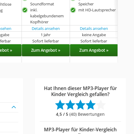
Soundformat
Speicher
Lern
ahtlose
inkl.
mit HD-Lautsprecher
mit
ng
kabelgebundenem
Abs
Kopfhörer
ansehen
Details ansehen
Details ansehen
ngabe
1 Jahr
keine Angabe
eferbar
Sofort lieferbar
Sofort lieferbar
Sof
ebot »
Zum Angebot »
Zum Angebot »
Zu
Hat Ihnen dieser MP3-Player für
Kinder Vergleich gefallen?
4,5 / 5
(40) Bewertungen
MP3-Player für Kinder-Vergleich