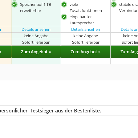
Speicher auf 1 TB
viele
stabile dr
erweiterbar
Zusatzfunktionen
Verbindu
eingebauter
Lautsprecher
n
Details ansehen
Details ansehen
Details 
keine Angabe
keine Angabe
keine A
r
Sofort lieferbar
Sofort lieferbar
Sofort li
»
Zum Angebot »
Zum Angebot »
Zum Ang
ersönlichen Testsieger aus der Bestenliste.