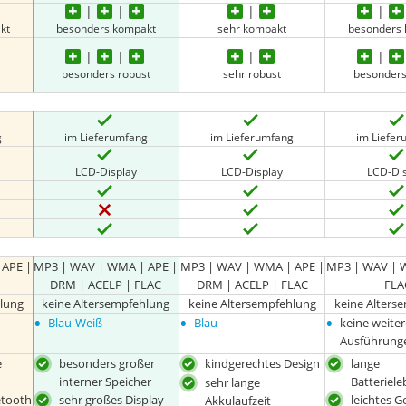
kt
besonders kompakt
sehr kompakt
besonders
besonders robust
sehr robust
besonders
g
im Lieferumfang
im Lieferumfang
im Liefe
LCD-Display
LCD-Display
LCD-Di
 APE |
MP3 | WAV | WMA | APE |
MP3 | WAV | WMA | APE |
MP3 | WAV | 
DRM | ACELP | FLAC
DRM | ACELP | FLAC
FLA
hlung
keine Altersempfehlung
keine Altersempfehlung
keine Alters
•
•
•
Blau-Weiß
Blau
keine weite
Ausführung
e
besonders großer
kindgerechtes Design
lange
interner Speicher
Batteriel
sehr lange
etooth
sehr großes Display
leichtes G
Akkulaufzeit