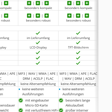
 kompakt
besonders kompakt
besonders kompakt
groß 
 robust
besonders robust
besonders robust
rumfang
im Lieferumfang
im Lieferumfang
splay
LCD-Display
TFT-Bildschirm
WMA | APE |
MP3 | WAV | WMA | APE |
MP3 | WMA | APE | FLAC
vorin
C
DRM | ACELP | FLAC
| WAV | DRM | ACELP
15 Lie
empfehlung
keine Altersempfehlung
keine Altersempfehlung
•
•
•
ren
keine weiteren
keine weiteren
keine
en
Ausführungen
Ausführungen
Ausfü
mit eingebauter
besonders lange
Lie
ebensdauer
Micro-SD-Karte
Akkulaufzeit
und
ewicht
mit verlustfreiem HiFi-
großer interner
kin