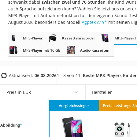
schwankt dabei
zwischen zwei und 70 Stunden
. Ihr Kind wüns
Babyphone
auch Sprache aufzeichnen kann? Wählen Sie jetzt aus unserer 
Treppenschutzgitt
MP3-Player mit Aufnahmefunktion für den eigenen Sound-Test
August 2026 besonders das Modell
Agptek A19
*
mit seinen Ei
Kindersitz ab 4 Ja
Kinderroller 3 Räd
MP3-Player
Kassettenrecorder
MP3-Player f
Ferngesteuertes A
MP3-Player mit 16 GB
Audio-Kassetten
Kindersitz 15–36 k
Kinderfahrradhel
Barfußschuhe Kin
Aktualisiert:
06.08.2026
1 - 8 von 11:
Beste MP3-Players Kinder
Kinder-Mikroskop
Preis in EUR
Hersteller
Ferngesteuerter 
Service
Vergleichssieger
Preis-Leistungs-Si
Abbildung
*