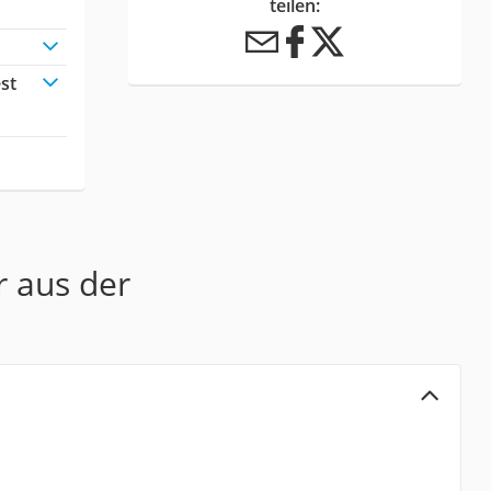
teilen:
st
:
r aus der