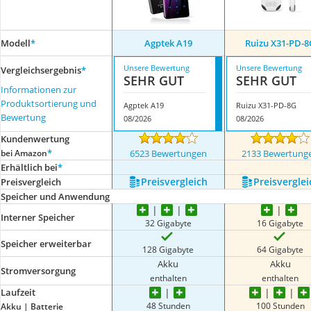
Modell
*
Agptek A19
Ruizu X31-PD-8
Unsere Bewertung
Unsere Bewertung
Vergleichsergebnis
*
SEHR GUT
SEHR GUT
Informationen zur
Produktsortierung und
Agptek A19
Ruizu X31-PD-8G
Bewertung
08/2026
08/2026
Kundenwertung
*
bei Amazon
6523 Bewertungen
2133 Bewertung
Erhältlich bei
*
Preis­vergleich
Preis­verglei
Preis­vergleich
Speicher und Anwendung
Interner Speicher
32 Gigabyte
16 Gigabyte
Speicher erweiterbar
128 Gigabyte
64 Gigabyte
Akku
Akku
Stromversorgung
enthalten
enthalten
Laufzeit
48 Stunden
100 Stunden
Akku | Batterie