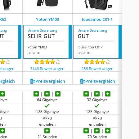
Vtech
 X62
Yoton YM03
Joueainou C01-1
196204-
tung
Unsere Bewertung
Unsere Bewertung
Unsere
UT
SEHR GUT
GUT
GUT
Yoton YM03
Joueainou C01-1
08/2026
08/2026
08/202
rtungen
3146 Bewertungen
266 Bewertungen
141
ergleich
Preis­vergleich
Preis­vergleich
P
abyte
64 Gigabyte
32 Gigabyte
kein i
abyte
128 Gigabyte
128 Gigabyte
nic
u
Akku
Akku
lten
enthalten
enthalten
nden
21 Stunden
70 Stunden
keine 