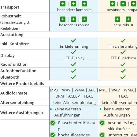
Transport
besonders kompakt
besonders kompa
Robustheit
(Einschätzung d.
besonders robust
sehr robust
Redaktion)
Ausstattung
Inkl. Kopfhörer
im Lieferumfang
im Lieferumfan
Display
LCD-Display
TFT-Bildschirm
Radiofunktion
Aufnahmefunktion
Bluetooth
Weitere Produktdetails
MP3 | WAV | WMA | APE |
MP3 | WAV | WMA |
Audioformate
DRM | ACELP | FLAC
FLAC
Altersempfehlung
keine Altersempfehlung
keine Altersempfe
•
•
keine weiteren
keine weiteren
Weitere Ausführungen
Ausführungen
Ausführungen
Rauschunterdrückun
besonders lang
g
Akkulaufzeit
hochauflösendes
unterstützt Blu