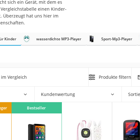
cht sich ein Gerät, mit dem es
Vergleichstabelle einen Kinder-
er
. Überzeugt hat uns hier im
genschaften.
hren
er
ür Kinder
wasserdichte MP3-Player
Sport-Mp3-Player
uto
g
m
der
im Vergleich
Produkte filtern
Hubschrauber
Kundenwertung
Sorti
eger
Bestseller