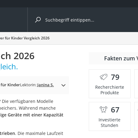
ergleiche nach Kategorie
er für Kinder Vergleich 2026
Kameras
ich 2026
er
Fakten zum 
leich.
79
der
für Kinder
Lektorin:
Janina S.
Recherchierte
Produkte
? Die verfügbaren Modelle
67
Speichers. Während manche
ge Geräte mit einer Kapazität
Investierte
Stunden
etrieben
. Die maximale Laufzeit