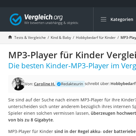
Kategorien
Die beliebtesten V
Kind & Baby
Tests & Vergleiche
Kind & Baby
Hobbybedarf für Kinder
MP3-Play
Babyphone mit 2 
MP3-Player für Kinder Vergle
Walkie-Talkie Kind
Kindermatratzen
Die besten Kinder-MP3-Player im Verg
Babywippe
Rollschuhe für Kin
schreibt über:
Hobbybedarf 
Von:
Caroline H.
Redakteurin
Tischkicker
Sie sind auf der Suche nach einem MP3-Player für Ihre Kinder
Laufrad
unterscheiden sich unter anderem bezüglich ihres internen 
Kinderschubkarre
Spieler einen solchen vermissen lassen,
überzeugen hochwerti
von bis zu 8 Gigabyte
.
Babyschlafsack
Kinderuhr
MP3-Player für Kinder
sind in der Regel akku- oder batterieb