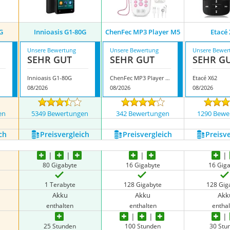
G
Innioasis G1-80G
ChenFec MP3 Player M5
Etacé
Unsere Bewertung
Unsere Bewertung
Unsere Bewer
SEHR GUT
SEHR GUT
SEHR G
Innioasis G1-80G
ChenFec MP3 Player M5
Etacé X62
08/2026
08/2026
08/2026
en
5349 Bewertungen
342 Bewertungen
1290 Bewe
ch
Preis­vergleich
Preis­vergleich
Preis­v
80 Gigabyte
16 Gigabyte
16 Gig
1 Terabyte
128 Gigabyte
128 Gig
Akku
Akku
Akk
enthalten
enthalten
entha
25 Stunden
100 Stunden
30 Stu