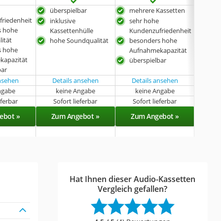
überspielbar
mehrere Kassetten
hoh
riedenheit
inklusive
sehr hohe
bes
s hohe
Kassettenhülle
Kundenzufriedenheit
Auf
ität
hohe Soundqualität
besonders hohe
hoh
s hohe
Aufnahmekapazität
kapazität
überspielbar
bar
ansehen
Details ansehen
Details ansehen
ngabe
keine Angabe
keine Angabe
k
eferbar
Sofort lieferbar
Sofort lieferbar
Sof
ebot »
Zum Angebot »
Zum Angebot »
Zu
Hat Ihnen dieser Audio-Kassetten
Vergleich gefallen?