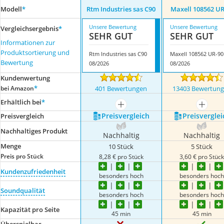
Modell
*
Rtm Industries sas C90
Maxell 108562 UR
Unsere Bewertung
Unsere Bewertung
Vergleichsergebnis
*
SEHR GUT
SEHR GUT
Informationen zur
Produktsortierung und
Rtm Industries sas C90
Maxell 108562 UR-90
Bewertung
08/2026
08/2026
Kundenwertung
*
bei Amazon
401 Bewertungen
13403 Bewertun
Erhältlich bei
*
mehr anzeigen
mehr a
Preis­vergleich
Preis­verglei
Preis­vergleich
Nachhaltiges Produkt
Nachhaltig
Nachhaltig
Menge
10 Stück
5 Stück
Preis pro Stück
8,28 € pro Stück
3,60 € pro Stüc
Kundenzufriedenheit
besonders hoch
besonders hoc
Soundqualität
besonders hoch
besonders hoc
Kapazität pro Seite
45 min
45 min