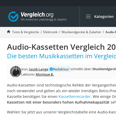
Kategorien
Die beliebtesten V
Elektronik
Tests & Vergleiche
Elektronik
Musikendgeräte & Zubehör
Audio-
Powerstation
Audio-Kassetten Vergleich 2
Monitor 32 Zoll 4K
Fernseher
Die besten Musikkassetten im Vergleic
Drucker
schreibt über:
Musikendgerät
Von:
Jacob Lange
Redakteur
Desktop-PC
Lektorin:
Monique B.
Monitor
Audio-Kassetten sind technologische Relikte der Vergangenhe
Diascanner
noch verwendet und gelten als ein wieder trendiges Retro-Pro
Laser-Multifunkti
Kassette benötigen Sie einen
Kassettenrecorder
. Wie einige O
Kassetten mit einer besonders hohen Aufnahmekapazität
seh
Powerline-Adapter
Powerstation mit 
Wählen Sie jetzt aus unserer Vergleichstabelle eine Audio-Kas