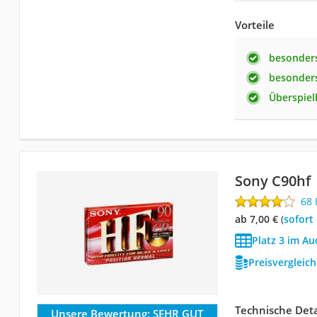
Vorteile
besonder
besonder
Überspiel
Sony C90hf
68
ab 7,00 €
(
Sofort
Platz 3 im Au
Preisvergleic
Technische Deta
Unsere Bewertung:
SEHR GUT