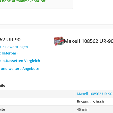
s hohe Aufnahmekapazität
62 UR-90
Maxell 108562 UR-9
403 Bewertungen
t lieferbar
)
dio-Kassetten Vergleich
h und weitere Angebote
ils
Maxell 108562 UR-90
Besonders hoch
ite
45 min