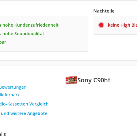
Nachteile
s hohe Kundenzufriedenheit
keine High Bi
s hohe Soundqualität
bar
Sony C90hf
 Bewertungen
 lieferbar
)
dio-Kassetten Vergleich
h und weitere Angebote
ils