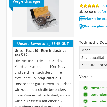
Vergleichssieger
40
ab 82,00 €
(
Sofor
Platz 1 im Au
Preisvergleic
Technische Deta
Unsere Bewertung:
SEHR GUT
Modell
Unser Fazit für Rtm Industries
sas C90:
Soundqualität
Die Rtm Industries C90 Audio-
Kapazität pro Se
Kasetten kommen im 10er-Pack
und zeichnen sich durch ihre
Vorteile
exzellente Soundqualität aus.
Unsere sehr gute Bewertung sehen
mehrere 
wir zudem durch die besonders
besonder
hohe Kundenzufriedenheit, sodass
wir die Kasseten mit einer 45-
besonder
minütigen Kapazität pro Seite