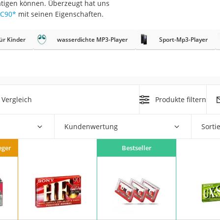
tigen können. Überzeugt hat uns
 C90
*
mit seinen Eigenschaften.
ür Kinder
wasserdichte MP3-Player
Sport-Mp3-Player
on
Vergleich
Produkte filtern
Euro
chuko
Kundenwertung
Sorti
eger
Bestseller