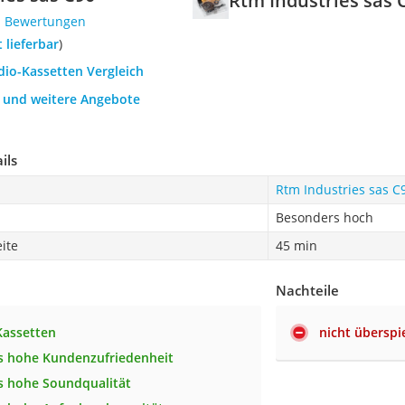
Rtm Industries sas 
1 Bewertungen
t lieferbar
)
dio-Kassetten Vergleich
h und weitere Angebote
ils
Rtm Industries sas C
Besonders hoch
ite
45 min
Nachteile
Kassetten
nicht überspi
s hohe Kundenzufriedenheit
s hohe Soundqualität