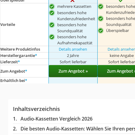
Überspielbar
mehrere Kassetten
besonders hoh
Kundenzufriede
besonders hohe
besonders hoh
Kundenzufriedenheit
Soundqualität
Vorteile
besonders hohe
Überspielbar
Soundqualität
besonders hohe
Aufnahmekapazität
Weitere Produktinfos
Details ansehen
Details ansehe
Herstellergarantie
*
2 Jahre
keine Angabe
Lieferzeit
*
Sofort lieferbar
Sofort lieferba
Zum Angebot »
Zum Angebot 
Zum Angebot
*
Erhältlich bei
*
Inhaltsverzeichnis
Audio-Kassetten Vergleich 2026
Die besten Audio-Kassetten:
Wählen Sie Ihren pers