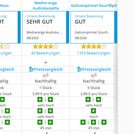
Mediarange
90uxs
Gallunoptimal Gour90p5
Tdk A
Audiokassette
tung
Unsere Bewertung
Unsere Bewertung
Unsere
UT
SEHR GUT
GUT
GUT
Mediarange Audiokassette
Gallunoptimal Gour90p5
Tdk Au
08/2026
08/2026
08/202
tungen
43 Bewertungen
1353 Bewertungen
85 
mehr anzeigen
ergleich
Preis­vergleich
Preis­vergleich
P
ltig
Nachhaltig
Nachhaltig
N
ück
1 Stück
5 Stück
o Stück
3,99 € pro Stück
2,86 € pro Stück
2,5
hoch
sehr hoch
sehr hoch
be
s hoch
sehr hoch
hoch
be
in
45 min
45 min