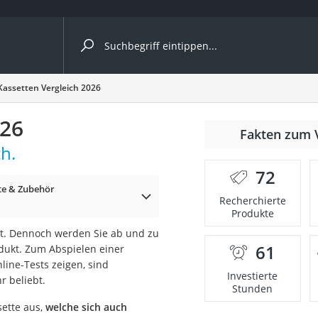
ergleiche nach Kategorie
Kassetten Vergleich 2026
026
Fakten zum 
h.
72
e & Zubehör
Recherchierte
Produkte
it. Dennoch werden Sie ab und zu
61
dukt. Zum Abspielen einer
onsdrucker
nline-Tests zeigen, sind
Investierte
r beliebt.
Stunden
Solarpanel
sette aus,
welche sich auch