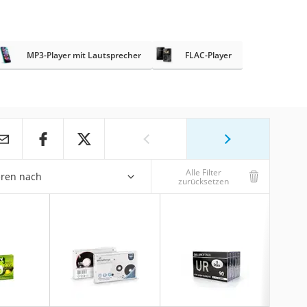
MP3-Player mit Lautsprecher
FLAC-Player
Alle Filter
eren nach
zurücksetzen