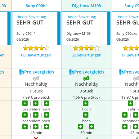
-90
Sony C90hf
Digitnow M108
Sony C
Unsere Bewertung
Unsere Bewertung
Unsere Bewer
SEHR GUT
SEHR GUT
SEHR G
Sony C90hf
Digitnow M108
Sony C90uxs
08/2026
08/2026
08/2026
gen
68 Bewertungen
82 Bewertungen
17 Bewer
nzeigen
ch
Preis­vergleich
Preis­vergleich
Preis­v
Nachhaltig
Nachhaltig
Nachha
1 Stück
3 Stück
1 St
k
7,99 € pro Stück
4,66 € pro Stück
19,97 € pr
h
besonders hoch
hoch
sehr 
h
besonders hoch
hoch
besonder
45 min
30 min
45 m