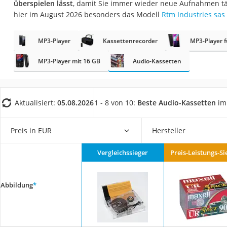
überspielen lässt
, damit Sie immer wieder neue Aufnahmen tä
Gaming-PC
hier im August 2026 besonders das Modell
Rtm Industries sas
Soundbar
17-Zoll-Laptop
MP3-Player
Kassettenrecorder
MP3-Player f
Satellitenschüssel
MP3-Player mit 16 GB
Audio-Kassetten
Gaming-Headset
Schnurloses Telef
Aktualisiert:
05.08.2026
1 - 8 von 10:
Beste Audio-Kassetten
im 
Tablets unter 200 
Ladekabel Typ 2 S
Preis in EUR
Hersteller
Lichtwecker
Acer Aspire
Vergleichssieger
Preis-Leistungs-Si
Service
Abbildung
*