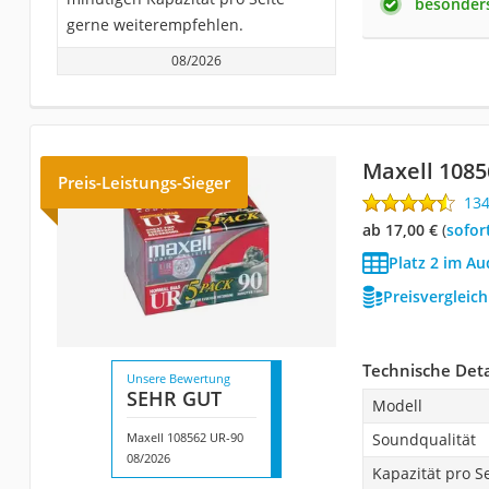
besonder
gerne weiterempfehlen.
08/2026
Maxell 1085
Preis-Leistungs-Sieger
13
ab 17,00 €
(
Sofor
Platz 2 im Au
Preisvergleic
Technische Deta
Unsere Bewertung
SEHR GUT
Modell
Maxell 108562 UR-90
Soundqualität
08/2026
Kapazität pro Se