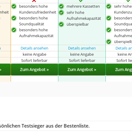
e
besonders hohe
mehrere Kassetten
sehr hohe
nheit
Kundenzufriedenheit
Kundenzuf
sehr hohe
e
besonders hohe
besonder
Aufnahmekapazität
Soundqualität
Soundqual
überspielbar
besonders hohe
besonder
Aufnahmekapazität
Aufnahme
überspiel
n
Details ansehen
Details ansehen
Details 
keine Angabe
keine Angabe
keine A
r
Sofort lieferbar
Sofort lieferbar
Sofort li
»
Zum Angebot »
Zum Angebot »
Zum Ang
önlichen Testsieger aus der Bestenliste.