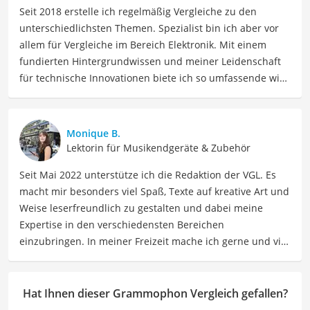
Seit 2018 erstelle ich regelmäßig Vergleiche zu den
unterschiedlichsten Themen. Spezialist bin ich aber vor
allem für Vergleiche im Bereich Elektronik. Mit einem
fundierten Hintergrundwissen und meiner Leidenschaft
für technische Innovationen biete ich so umfassende wie
präzise Informationen zu elektronischen Geräten, Gadgets
sowie Technologien. Meine Beiträge beinhalten
detaillierte Produktvergleiche, Kaufberatungen und
Monique B.
technische Analysen, um Verbrauchern dabei zu helfen,
Lektorin für Musikendgeräte & Zubehör
sowohl informierte Entscheidungen zu treffen als auch
Seit Mai 2022 unterstütze ich die Redaktion der VGL. Es
die besten elektronischen Lösungen für ihre Bedürfnisse
macht mir besonders viel Spaß, Texte auf kreative Art und
zu finden.
Weise leserfreundlich zu gestalten und dabei meine
Der Grammophon-Vergleich ist aus unserer Sicht
Expertise in den verschiedensten Bereichen
besonders empfehlenswert für
Vintage-Liebhaber
und
einzubringen. In meiner Freizeit mache ich gerne und viel
Musiksammler
.
Sport und probiere dabei immer wieder neue Sportarten
aus. Als Lektorin liegt mein Fokus darauf, Texte auf ihre
Klarheit, Verständlichkeit und stilistische Korrektheit zu
Hat Ihnen dieser Grammophon Vergleich gefallen?
überprüfen. Mein Ziel ist es dabei, die Qualität und den