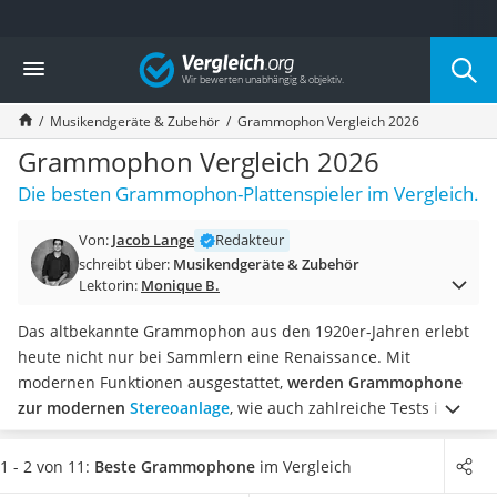
Die beliebtesten Vergleiche nach Kategorie
Vergleich
Elektronik
Powerstation
Musikendgeräte & Zubehör
Grammophon Vergleich 2026
Monitor 32 Zoll 4K
Fernseher
Grammophon Vergleich 2026
Drucker
Die besten Grammophon-Plattenspieler im Vergleich.
Desktop-PC
Monitor
Von:
Jacob Lange
Redakteur
Diascanner
schreibt über:
Musikendgeräte & Zubehör
Laser-Multifunktionsdrucker
Lektorin:
Monique B.
Powerline-Adapter
Powerstation mit Solarpanel
Das altbekannte Grammophon aus den 1920er-Jahren erlebt
Gaming-PC
heute nicht nur bei Sammlern eine Renaissance. Mit
Soundbar
modernen Funktionen ausgestattet,
werden Grammophone
17-Zoll-Laptop
zur modernen
Stereoanlage
, wie auch zahlreiche Tests im
Satellitenschüssel
Internet zeigen. Bluetooth, USB-Anschluss und auch eine
Gaming-Headset
Radio-Funktion sind einige technische Neuerungen, welche
1 - 2 von 11:
Beste Grammophone
im Vergleich
Schnurloses Telefon
Ihr Musikerlebnis abrunden.
Wählen Sie jetzt aus unserer