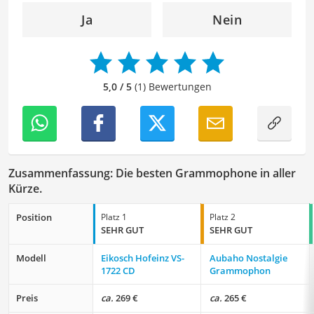
Ausdruck der Texte zu verbessern, um Ihnen eine
Ja
Nein
angenehme Leseerfahrung zu bieten. Durch meine
langjährige Erfahrung als Lektorin will ich vor allem dazu
beitragen, dass die Inhalte unserer Redaktion optimal
präsentiert werden und ihre volle Wirkung entfalten.
5,0 / 5
(1) Bewertungen
Zusammenfassung: Die besten Grammophone in aller
Kürze.
Position
Platz 1
Platz 2
SEHR GUT
SEHR GUT
Modell
Eikosch Hofeinz VS-
Aubaho Nostalgie
1722 CD
Grammophon
Preis
ca.
269 €
ca.
265 €