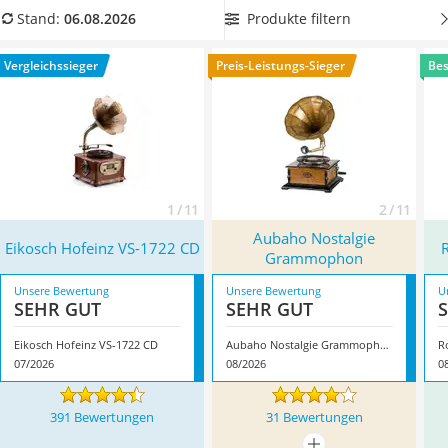
Tablets unter 200 Euro
Vergleichstabelle ein Holz-Grammophon mit einem Horn aus
Produkte filtern
Stand:
06.08.2026
Ladekabel Typ 2 Schuko
Messing oder Kupfer, um gleichzeitig
von einer sehr guten
Lichtwecker
Klangqualität zu profitieren
. Überzeugt hat uns hier im
Vergleichssieger
Preis-Leistungs-Sieger
Bes
Acer Aspire
August 2026 besonders das Modell
Eikosch Hofeinz VS-1722
Service
CD
*
mit seinen Eigenschaften.
1 / 11
2 / 11
Aubaho Nostalgie
Eikosch Hofeinz VS-1722 CD
Grammophon
Unsere Bewertung
Unsere Bewertung
U
SEHR GUT
SEHR GUT
Eikosch Hofeinz VS-1722 CD
Aubaho Nostalgie Grammophon
R
07/2026
08/2026
0
391 Bewertungen
31 Bewertungen