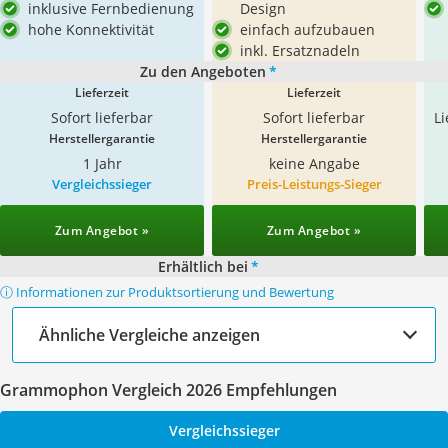
inklusive Fernbedienung
Design
hohe Konnektivität
einfach aufzubauen
inkl. Ersatznadeln
Zu den Angeboten
*
Lieferzeit
Lieferzeit
Sofort lieferbar
Sofort lieferbar
L
Herstellergarantie
Herstellergarantie
1 Jahr
keine Angabe
Vergleichssieger
Preis-Leistungs-Sieger
Zum Angebot »
Zum Angebot »
Erhältlich bei
*
ⓘ Informationen zur Produktsortierung und Bewertung
Ähnliche Vergleiche anzeigen
Grammophon Vergleich 2026 Empfehlungen
Vergleichssieger