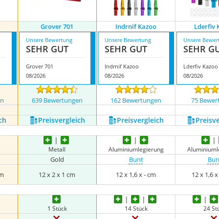
Grover 701
Indrnif Kazoo
Lderfiv
Unsere Bewertung
Unsere Bewertung
Unsere Bewer
SEHR GUT
SEHR GUT
SEHR G
Grover 701
Indrnif Kazoo
Lderfiv Kazoo
08/2026
08/2026
08/2026
en
639 Bewertungen
162 Bewertungen
75 Bewer
ch
Preis­vergleich
Preis­vergleich
Preis­v
Metall
Aluminiumlegierung
Aluminiuml
Gold
Bunt
Bun
cm
12 x 2 x 1 cm
12 x 1,6 x - cm
12 x 1,6 x
1 Stück
14 Stück
24 St