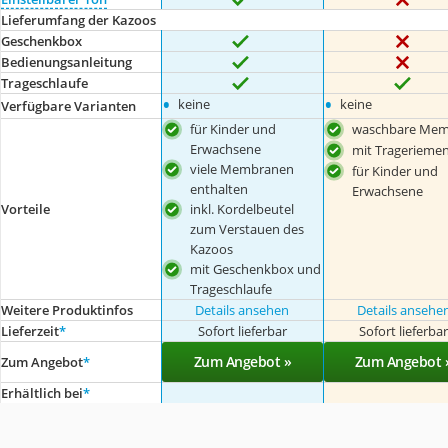
Lieferumfang der Kazoos
Geschenkbox
Bedienungsanleitung
Trageschlaufe
•
•
keine
keine
Verfügbare Varianten
für Kinder und
waschbare Mem
Erwachsene
mit Tragerieme
viele Membranen
für Kinder und
enthalten
Erwachsene
Vorteile
inkl. Kordelbeutel
zum Verstauen des
Kazoos
mit Geschenkbox und
Trageschlaufe
Weitere Produktinfos
Details ansehen
Details ansehe
Lieferzeit
*
Sofort lieferbar
Sofort lieferba
Zum Angebot »
Zum Angebot 
Zum Angebot
*
Erhältlich bei
*