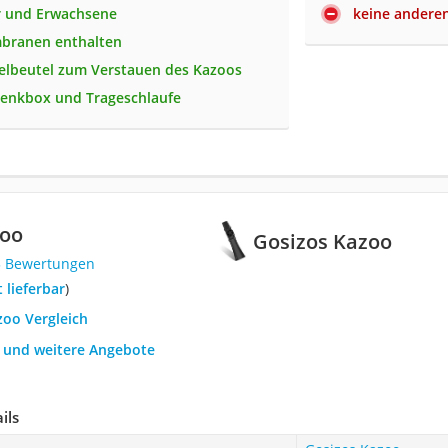
r und Erwachsene
keine anderen
mbranen enthalten
delbeutel zum Verstauen des Kazoos
enkbox und Trageschlaufe
zoo
Gosizos Kazoo
3 Bewertungen
t lieferbar
)
zoo Vergleich
h und weitere Angebote
ils