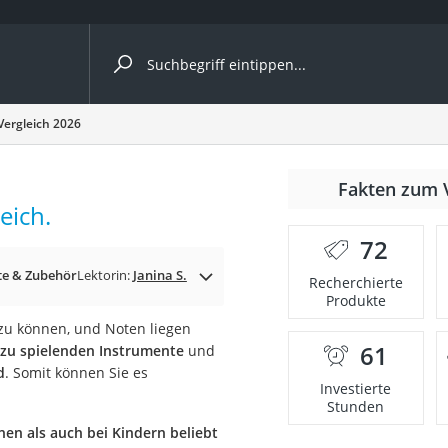
ergleiche nach Kategorie
Vergleich 2026
Fakten zum 
eich.
72
e & Zubehör
Lektorin:
Janina S.
Recherchierte
Produkte
zu können, und Noten liegen
61
 zu spielenden Instrumente
und
onsdrucker
d
. Somit können Sie es
Investierte
Stunden
Solarpanel
en als auch bei Kindern beliebt