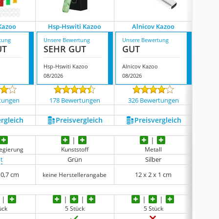
 Kazoo
Hsp-Hswiti Kazoo
Alnicov Kazoo
Wandic
tung
Unsere Bewertung
Unsere Bewertung
Unsere
UT
SEHR GUT
GUT
GUT
Hsp-Hswiti Kazoo
Alnicov Kazoo
08/2026
08/2026
08/202
tungen
178 Bewertungen
326 Bewertungen
2228
ergleich
Preis­vergleich
Preis­vergleich
P
egierung
Kunststoff
Metall
t
Grün
Silber
 0,7 cm
12 x 2 x 1 cm
1
keine Herstellerangabe
ück
5 Stück
5 Stück