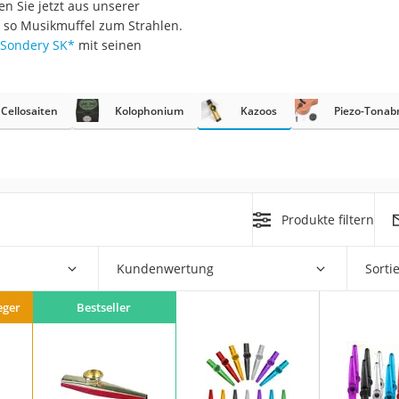
n Sie jetzt aus unserer
 so Musikmuffel zum Strahlen.
Sondery SK
*
mit seinen
Cellosaiten
Kolophonium
Kazoos
Piezo-Tona
on
Euro
chuko
h
Produkte filtern
Kundenwertung
Sorti
eger
Bestseller