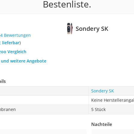
Bestenliste.
Sondery SK
04 Bewertungen
t lieferbar
)
zoo Vergleich
h und weitere Angebote
ils
Sondery SK
Keine Herstellerang
mbranen
5 Stück
Nachteile