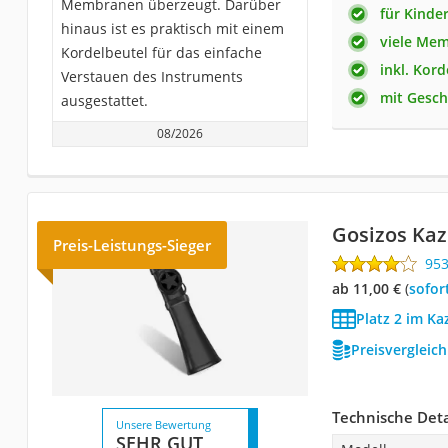
Membranen überzeugt. Darüber
für Kinde
hinaus ist es praktisch mit einem
viele Me
Kordelbeutel für das einfache
inkl. Kor
Verstauen des Instruments
mit Gesch
ausgestattet.
08/2026
Gosizos Ka
Preis-Leistungs-Sieger
95
ab 11,00 €
(
Sofor
Platz 2 im Ka
Preisvergleic
Technische Deta
Unsere Bewertung
SEHR GUT