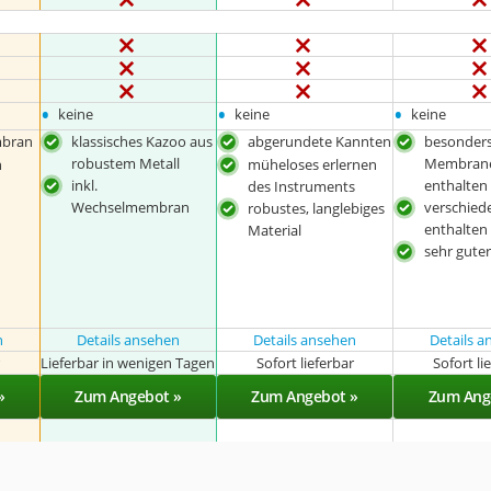
•
•
•
keine
keine
keine
bran
klassisches Kazoo aus
abgerundete Kannten
besonders
robustem Metall
Membran
n
müheloses erlernen
inkl.
enthalten
des Instruments
Wechselmembran
verschied
robustes, langlebiges
enthalten
Material
sehr guter
n
Details ansehen
Details ansehen
Details 
r
Lieferbar in wenigen Tagen
Sofort lieferbar
Sofort li
»
Zum Angebot »
Zum Angebot »
Zum Ang