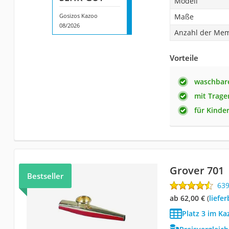
Modell
Gosizos Kazoo
Maße
08/2026
Anzahl der Me
Vorteile
waschbar
mit Trage
für Kinde
Grover 701
Bestseller
63
ab 62,00 €
(
Liefe
Platz 3 im Ka