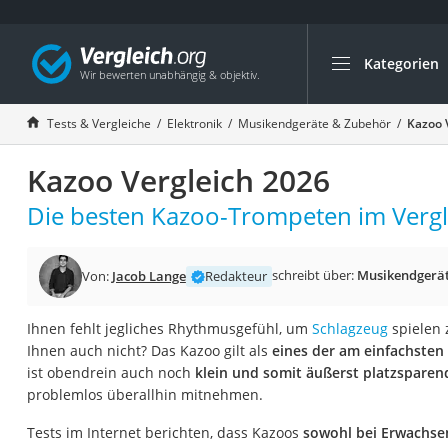
Kategorien
Die beliebtesten V
Elektronik
Tests & Vergleiche
Elektronik
Musikendgeräte & Zubehör
Kazoo 
Powerstation
Kazoo Vergleich 2026
Monitor 32 Zoll 4K
Fernseher
Die besten Kazoo-Trompeten im Vergl
Drucker
Desktop-PC
schreibt über:
Musikendgerät
Von:
Jacob Lange
Redakteur
Monitor
Ihnen fehlt jegliches Rhythmusgefühl, um
Schlagzeug
spielen 
Diascanner
Ihnen auch nicht? Das Kazoo gilt als
eines der am einfachsten
Laser-Multifunkti
ist obendrein auch noch
klein und somit äußerst platzsparen
problemlos überallhin mitnehmen.
Powerline-Adapter
Powerstation mit 
Tests im Internet berichten, dass Kazoos
sowohl bei Erwachsen