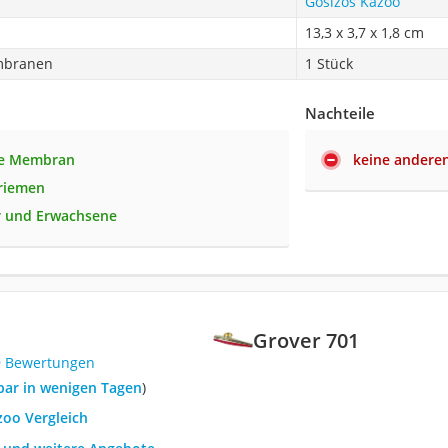
Gosizos Kazoo
13,3 x 3,7 x 1,8 cm
mbranen
1 Stück
Nachteile
e Membran
keine anderen
riemen
r und Erwachsene
Grover 701
9 Bewertungen
rbar in wenigen Tagen
)
zoo Vergleich