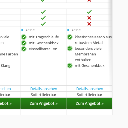
•
•
•
keine
keine
Violet
 viele
mit Trageschlaufe
klassisches Kazoo aus
klas
en
robustem Metall
rob
mit Geschenkbox
besonders viele
vie
einstellbarer Ton
ene Farben
Membranen
ent
enthalten
mit
 Klang
mit Geschenkbox
ansehen
Details ansehen
Details ansehen
Det
eferbar
Sofort lieferbar
Sofort lieferbar
Sof
ebot »
Zum Angebot »
Zum Angebot »
Zu