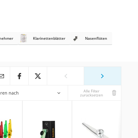
bnehmer
Klarinettenblätter
Nasenflöten
Alle Filter
eren nach
zurücksetzen