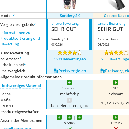
Modell
*
Sondery SK
Gosizos Kazoo
Unsere Bewertung
Unsere Bewertung
Vergleichsergebnis
*
SEHR GUT
SEHR GUT
Informationen zur
Produktsortierung und
Sondery SK
Gosizos Kazoo
Bewertung
08/2026
08/2026
Kundenwertung
*
bei Amazon
1504 Bewertungen
953 Bewertung
Erhältlich bei
*
Preis­vergleich
Preis­verglei
Preis­vergleich
Allgemeine Produktinformationen
Hochwertiges Material
Kunststoff
ABS
Farbe
mehrfarbig
Schwarz
Maße
13,3 x 3,7 x 1,8 
keine Herstellerangabe
L x B x H
Produkteigenschaften
Anzahl der Membranen
5 Stück
1 Stück
Einstellbarer Ton