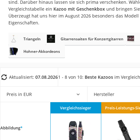
sind. Darüber hinaus lassen sie sich prima verschenken. Wähle
Gaming-PC
Vergleichstabelle ein
Kazoo mit Geschenkbox
und bringen Sie
Soundbar
Überzeugt hat uns hier im August 2026 besonders das Modell
Eigenschaften.
17-Zoll-Laptop
Satellitenschüssel
Triangeln
Gitarrensaiten für Konzertgitarren
Gaming-Headset
Hohner-Akkordeons
Schnurloses Telef
Tablets unter 200 
Ladekabel Typ 2 S
Aktualisiert:
07.08.2026
1 - 8 von 10:
Beste Kazoos
im Vergleic
Lichtwecker
Preis in EUR
Hersteller
Acer Aspire
Service
Vergleichssieger
Preis-Leistungs-Si
Abbildung
*