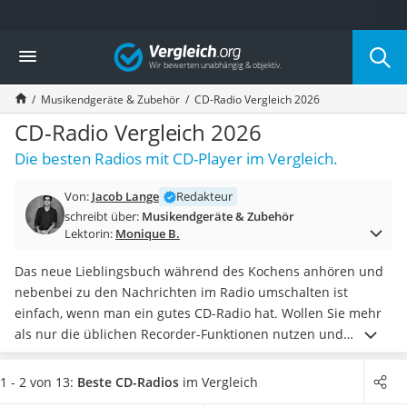
Die beliebtesten Vergleiche nach Kategorie
Vergleich
Elektronik
Powerstation
Musikendgeräte & Zubehör
CD-Radio Vergleich 2026
Monitor 32 Zoll 4K
Fernseher
CD-Radio Vergleich 2026
Drucker
Die besten Radios mit CD-Player im Vergleich.
Desktop-PC
Monitor
Von:
Jacob Lange
Redakteur
Diascanner
schreibt über:
Musikendgeräte & Zubehör
Laser-Multifunktionsdrucker
Lektorin:
Monique B.
Powerline-Adapter
Powerstation mit Solarpanel
Das neue Lieblingsbuch während des Kochens anhören und
Gaming-PC
nebenbei zu den Nachrichten im Radio umschalten ist
Soundbar
einfach, wenn man ein gutes CD-Radio hat.
Wollen Sie mehr
17-Zoll-Laptop
als nur die üblichen Recorder-Funktionen nutzen und
Satellitenschüssel
vollkommen
kabelfrei auf die Musikliste Ihres Computers
Gaming-Headset
zugreifen
, sollten Sie zu einem CD-Radio mit Bluetooth-
1 - 2 von 13:
Beste CD-Radios
im Vergleich
Schnurloses Telefon
Funktion greifen. Werfen Sie jetzt einen Blick in unsere Test-