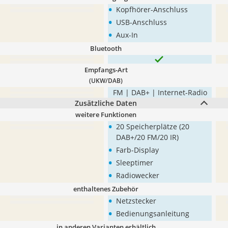
•
Kopfhörer-Anschluss
•
USB-Anschluss
•
Aux-In
Bluetooth
Empfangs-Art
(UKW/DAB)
FM | DAB+ | Internet-Radio
Zusätzliche Daten
weitere Funktionen
•
20 Speicherplätze (20
DAB+/20 FM/20 IR)
•
Farb-Display
•
Sleeptimer
•
Radiowecker
enthaltenes Zubehör
•
Netzstecker
•
Bedienungsanleitung
in anderen Varianten erhältlich