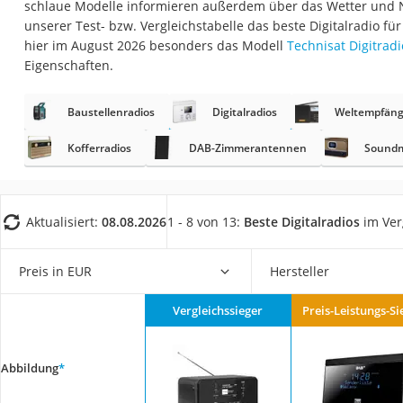
schlaue Modelle informieren außerdem über das Wetter und N
Gaming-PC
unserer Test- bzw. Vergleichstabelle das beste Digitalradio fü
Soundbar
hier im August 2026 besonders das Modell
Technisat Digitradi
Eigenschaften.
17-Zoll-Laptop
Satellitenschüssel
Baustellenradios
Digitalradios
Weltempfäng
Gaming-Headset
Kofferradios
DAB-Zimmerantennen
Soundm
Schnurloses Telef
Tablets unter 200 
Ladekabel Typ 2 S
Aktualisiert:
08.08.2026
1 - 8 von 13:
Beste Digitalradios
im Ver
Lichtwecker
Preis in EUR
Hersteller
Acer Aspire
Service
Vergleichssieger
Preis-Leistungs-Si
Abbildung
*