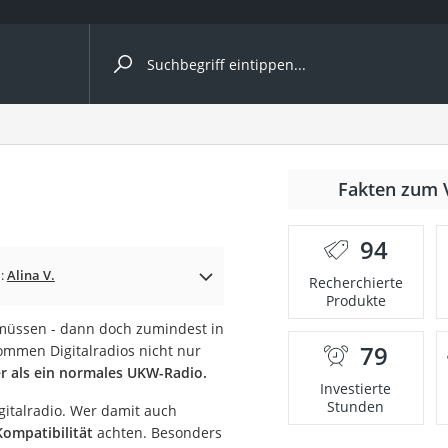
ergleiche nach Kategorie
Fakten zum 
94
n:
Alina V.
Recherchierte
Produkte
üssen - dann doch zumindest in
79
ommen Digitalradios nicht nur
onsdrucker
r als ein normales UKW-Radio.
Investierte
Stunden
gitalradio. Wer damit auch
Solarpanel
ompatibilität
achten. Besonders