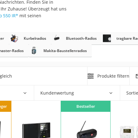
achrichten. Finden Sie in
r Ihr Zuhause! Überzeugt hat uns
o 550 IR
*
mit seinen
er
Kurbelradios
Bluetooth-Radios
tragbare Ra
aster-Radios
Makita-Baustellenradios
on
Euro
chuko
gleich
Produkte filtern
Kundenwertung
Sorti
eger
Bestseller