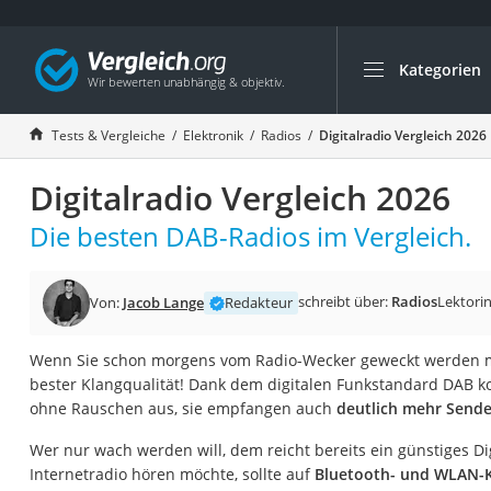
Kategorien
Die beliebtesten V
Elektronik
Tests & Vergleiche
Elektronik
Radios
Digitalradio Vergleich 2026
Powerstation
Digitalradio Vergleich 2026
Monitor 32 Zoll 4K
Fernseher
Die besten DAB-Radios im Vergleich.
Drucker
Desktop-PC
schreibt über:
Radios
Lektori
Von:
Jacob Lange
Redakteur
Monitor
Wenn Sie schon morgens vom Radio-Wecker geweckt werden m
Diascanner
bester Klangqualität! Dank dem digitalen Funkstandard DAB k
Laser-Multifunkti
ohne Rauschen aus, sie empfangen auch
deutlich mehr Sende
Powerline-Adapter
Wer nur wach werden will, dem reicht bereits ein günstiges Di
Powerstation mit 
Internetradio hören möchte, sollte auf
Bluetooth- und WLAN-K