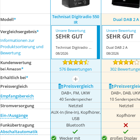
Technisat Digitradio 550
Modell
*
Dual DAB 2 A
IR
Unsere Bewertung
Unsere Bewertung
Vergleichsergebnis
*
SEHR GUT
SEHR GUT
Informationen zur
Produktsortierung und
Technisat Digitradio 550 IR
Dual DAB 2 A
Bewertung
08/2026
08/2026
Kundenwertung
*
bei Amazon
576 Bewertungen
302 Bewertung
Erhältlich bei
*
mehr anzeigen
Preis­vergleich
Preis­verglei
Preis­vergleich
DAB+, FM, UKW
DAB+, DAB, UK
Empfangsbereich
40 Senderspeicher
10 Senderspeich
Stromversorgung
Netzteil
Netzteil
AUX-In (line-In), Kopfhörer,
Ein-/Ausgänge
Kopfhörer
USB
Funkübertragung
Bluetooth
Abschaltautomatik
Wecker mit
großes Display