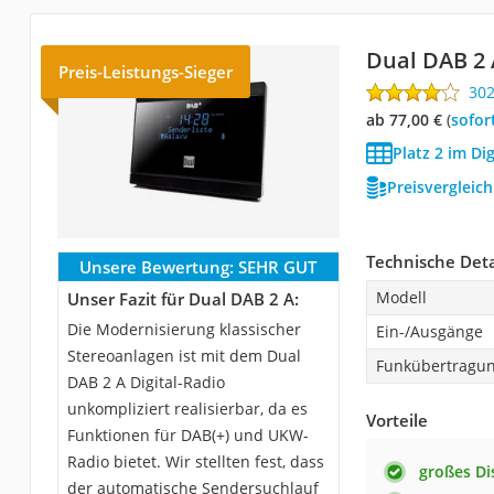
Dual DAB 2 
Preis-Leistungs-Sieger
30
ab 77,00 €
(
Sofor
Platz 2 im Di
Preisvergleic
Technische Deta
Unsere Bewertung:
SEHR GUT
Modell
Unser Fazit für Dual DAB 2 A:
Die Modernisierung klassischer
Ein-/Ausgänge
Stereoanlagen ist mit dem Dual
Funkübertragu
DAB 2 A Digital-Radio
unkompliziert realisierbar, da es
Vorteile
Funktionen für DAB(+) und UKW-
Radio bietet. Wir stellten fest, dass
großes Di
der automatische Sendersuchlauf