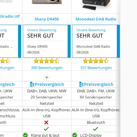
gitradio UP
Imperia
Sharp DR450
Monodeal DAB Radio
tung
Unsere Bewertung
Unsere Bewertung
Unsere
UT
SEHR GUT
SEHR GUT
GUT
Technisat Digitradio UP 55
Sharp DR450
Monodeal DAB Radio
08/2026
08/2026
08/202
rtungen
390 Bewertungen
337 Bewertungen
2016
ehr anzeigen
mehr anzeigen
ergleich
Preis­vergleich
Preis­vergleich
P
+, UKW
DAB+, DAB, UKW, MW
DAB, DAB+, FM, UKW
DAB
speicher
20 Senderspeicher
60 Senderspeicher
20 S
eil
Netzteil
Netzteil
anschlüsse,
AUX-In (line-In), Kopfhörer,
AUX-In (line-In), Kopfhörer,
AUX
nschluss
USB
USB
ooth
Bluetooth
em
Klang gut & laut
LCD-Display
Wec