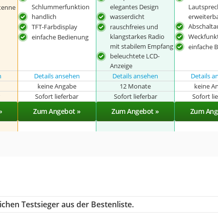
Schlummerfunktion
elegantes Design
Lautsprec
tenne
handlich
wasserdicht
erweiterb
Abschalta
TFT-Farbdisplay
rauschfreies und
klangstarkes Radio
Weckfunk
einfache Bedienung
mit stabilem Empfang
einfache 
beleuchtete LCD-
Anzeige
n
Details ansehen
Details ansehen
Details 
keine Angabe
12 Monate
keine A
r
Sofort lieferbar
Sofort lieferbar
Sofort li
»
Zum Angebot »
Zum Angebot »
Zum Ang
chen Testsieger aus der Bestenliste.