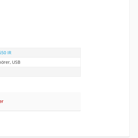
550 IR
fhörer, USB
er