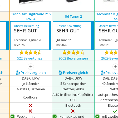
Technisat Digitradio 215
Technisat Di
Jbl Tuner 2
SWR4
55
Unsere Bewertung
Unsere Bewertung
Unsere Bewer
SEHR GUT
SEHR GUT
SEHR G
Technisat Digitradio 215 SWR4
Jbl Tuner 2
08/2026
08/2026
08/2026
en
522 Bewertungen
9662 Bewertungen
2629 Bewe
mehr anzeigen
m
ch
Preis­vergleich
Preis­vergleich
Preis­v
W
DAB+, UKW
DAB+, UKW
DAB, DAB
er
je 6 Sender
5 Senderspeicher
40 Sender
Netzteil, Batteriea
Netzteil, Akku
Netzt
AUX-In (line-In), Kopfhörer,
Lautsprecher
Kopfhörer
USB
Antennena
Bluetooth
Bluet
Wecker mit
kompaktes und
mit zweit