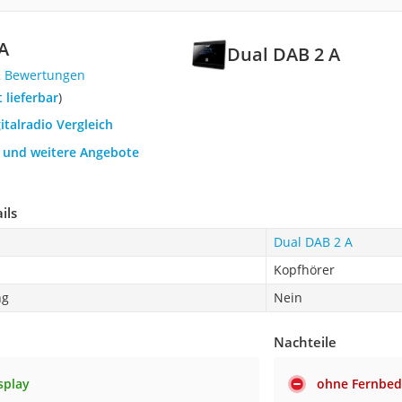
A
Dual DAB 2 A
2 Bewertungen
t lieferbar
)
gitalradio Vergleich
h und weitere Angebote
ils
Dual DAB 2 A
Kopfhörer
ng
Nein
Nachteile
splay
ohne Fernbed