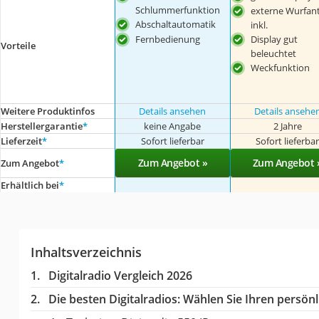
Schlummerfunktion
externe Wurfan
Abschaltautomatik
inkl.
Fernbedienung
Display gut
Vorteile
beleuchtet
Weckfunktion
Weitere Produktinfos
Details ansehen
Details ansehe
Herstellergarantie
*
keine Angabe
2 Jahre
Lieferzeit
*
Sofort lieferbar
Sofort lieferba
Zum Angebot »
Zum Angebot 
Zum Angebot
*
Erhältlich bei
*
Inhaltsverzeichnis
Digitalradio Vergleich 2026
Die besten Digitalradios:
Wählen Sie Ihren persönli