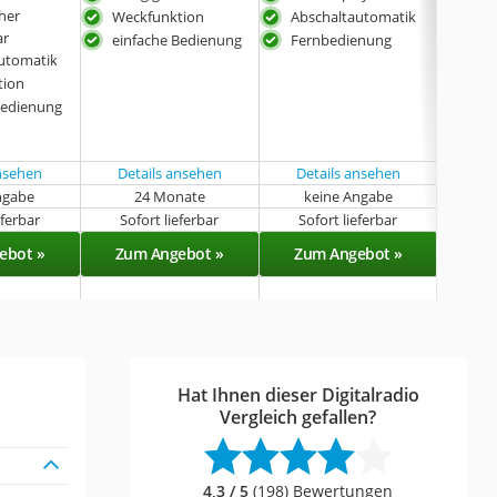
her
Weckfunktion
Abschaltautomatik
bele
ar
einfache Bedienung
Fernbedienung
ein
utomatik
tion
Bedienung
ansehen
Details ansehen
Details ansehen
Det
ngabe
24 Monate
keine Angabe
k
eferbar
Sofort lieferbar
Sofort lieferbar
Sof
ebot »
Zum Angebot »
Zum Angebot »
Zu
Hat Ihnen dieser Digitalradio
Vergleich gefallen?
4,3 / 5
(198) Bewertungen