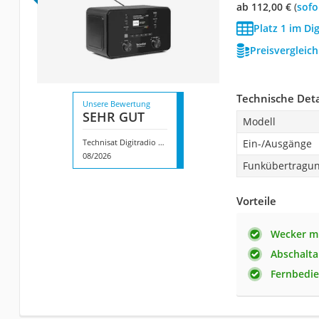
ab 112,00 €
(
Sof
Platz 1 im Di
Preisvergleic
Technische Deta
Unsere Bewertung
SEHR GUT
Modell
Technisat Digitradio 550 IR
Ein-/Ausgänge
08/2026
Funkübertragu
Vorteile
Wecker m
Abschalt
Fernbedi