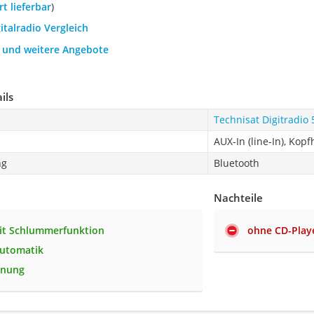
ort lieferbar
)
gitalradio Vergleich
h und weitere Angebote
ils
Technisat Digitradio 
AUX-In (line-In), Kop
ng
Bluetooth
Nachteile
it Schlummerfunktion
ohne CD-Play
automatik
enung