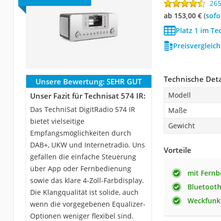
26
ab 153,00 €
(
Sof
Platz 1 im Te
Preisvergleic
Technische Deta
Unsere Bewertung:
SEHR GUT
Modell
Unser Fazit für Technisat 574 IR:
Das TechniSat DigitRadio 574 IR
Maße
bietet vielseitige
Gewicht
Empfangsmöglichkeiten durch
DAB+, UKW und Internetradio. Uns
Vorteile
gefallen die einfache Steuerung
über App oder Fernbedienung
mit Fern
sowie das klare 4-Zoll-Farbdisplay.
Bluetoot
Die Klangqualität ist solide, auch
Weckfunk
wenn die vorgegebenen Equalizer-
Optionen weniger flexibel sind.