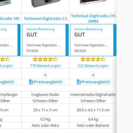
Technisat Digitradio 215
itradio 10C
Technisat Digitradio 2 S
Tech
SWR4
tung
Unsere Bewertung
Unsere Bewertung
Unsere
GUT
GUT
GUT
Technisat Digitradio 10C
Technisat Digitradio 2 S
Technisat Digitradio 215 SWR4
Techni
07/2026
08/2026
07/202
rtungen
778 Bewertungen
522 Bewertungen
1090
ehr anzeigen
mehr anzeigen
mehr anzeigen
ergleich
Preis­vergleich
Preis­vergleich
P
-Empfänger
tragbares Radio
Internetradio/Digitalradio
D
Silber
Schwarz-Silber
Schwarz-Silber
x 9 cm
25 x 11 x 5 cm
20,5 x 4,5 x 11,5 cm
15.
kg
0,5 kg
0,4 kg
z
Netz oder Akku
Netz oder Batterie
Netz