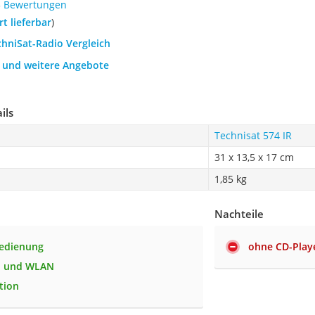
5 Bewertungen
ort lieferbar
)
chniSat-Radio Vergleich
h und weitere Angebote
ils
Technisat 574 IR
31 x 13,5 x 17 cm
1,85 kg
Nachteile
bedienung
ohne CD-Play
h und WLAN
tion