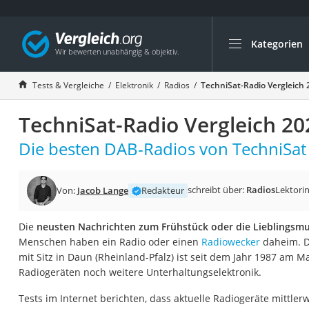
Kategorien
Die beliebtesten V
Elektronik
Tests & Vergleiche
Elektronik
Radios
TechniSat-Radio Vergleich 
Powerstation
TechniSat-Radio Vergleich 20
Monitor 32 Zoll 4K
Fernseher
Die besten DAB-Radios von TechniSat 
Drucker
Desktop-PC
schreibt über:
Radios
Lektori
Von:
Jacob Lange
Redakteur
Monitor
Die
neusten Nachrichten zum Frühstück oder die Lieblingsm
Diascanner
Menschen haben ein Radio oder einen
Radiowecker
daheim. D
Laser-Multifunkti
mit Sitz in Daun (Rheinland-Pfalz) ist seit dem Jahr 1987 am M
Radiogeräten noch weitere Unterhaltungselektronik.
Powerline-Adapter
Powerstation mit 
Tests im Internet berichten, dass aktuelle Radiogeräte mittler