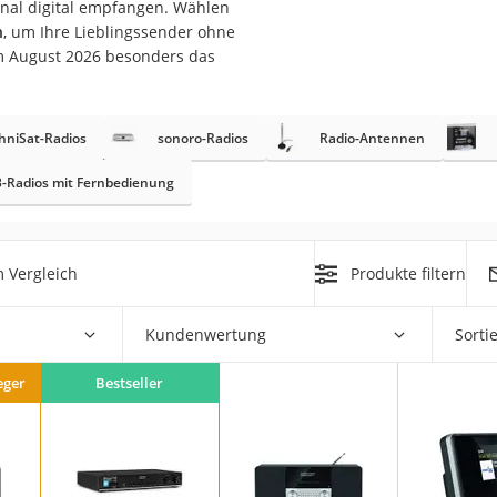
gnal digital empfangen. Wählen
n
, um Ihre Lieblingssender ohne
im August 2026 besonders das
hniSat-Radios
sonoro-Radios
Radio-Antennen
-Radios mit Fernbedienung
on
Euro
chuko
 Vergleich
Produkte filtern
Kundenwertung
Sorti
eger
Bestseller