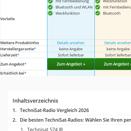
mit Fernbedienung
Weckfunktion
Bluetooth und WLAN
mit Fernbedien
Weckfunktion
Bluetooth
Vorteile
Weitere Produktinfos
Details ansehen
Details ansehe
Herstellergarantie
*
keine Angabe
keine Angabe
Lieferzeit
*
Sofort lieferbar
Sofort lieferba
Zum Angebot »
Zum Angebot 
Zum Angebot
*
Erhältlich bei
*
Inhaltsverzeichnis
TechniSat-Radio Vergleich 2026
Die besten TechniSat-Radios:
Wählen Sie Ihren per
Technisat 574 IR