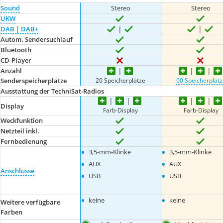
Sound
Stereo
Stereo
UKW
DAB | DAB+
Autom. Sendersuchlauf
Bluetooth
CD-Player
Anzahl
20 Speicherplätze
60 Speicherplätz
Senderspeicherplätze
Ausstattung der TechniSat-Radios
Display
Farb-Display
Farb-Display
Weckfunktion
Netzteil inkl.
Fernbedienung
•
•
3,5-mm-Klinke
3,5-mm-Klinke
•
•
AUX
AUX
Anschlüsse
•
•
USB
USB
•
•
keine
keine
Weitere verfügbare
Farben