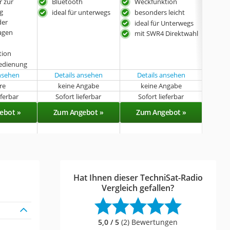
 zur
Bluetooth
Weckfunktion
tra
g
ideal für unterwegs
besonders leicht
in w
der
erhä
ideal für Unterwegs
agen
mit SWR4 Direktwahl
tion
edienung
ansehen
Details ansehen
Details ansehen
hre
keine Angabe
keine Angabe
k
eferbar
Sofort lieferbar
Sofort lieferbar
Sof
ebot »
Zum Angebot »
Zum Angebot »
Zu
Hat Ihnen dieser TechniSat-Radio
Vergleich gefallen?
5,0 / 5
(2) Bewertungen