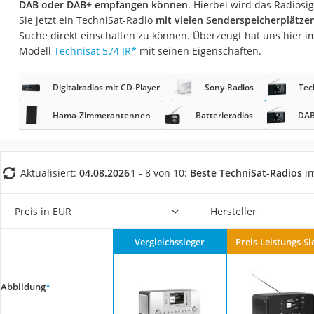
DAB oder DAB+ empfangen können
. Hierbei wird das Radiosi
Gaming-PC
Sie jetzt ein TechniSat-Radio
mit vielen Senderspeicherplätze
Soundbar
Suche direkt einschalten zu können. Überzeugt hat uns hier 
Modell
Technisat 574 IR
*
mit seinen Eigenschaften.
17-Zoll-Laptop
Satellitenschüssel
Digitalradios mit CD-Player
Sony-Radios
Tec
Gaming-Headset
Hama-Zimmerantennen
Batterieradios
DAB
Schnurloses Telef
Tablets unter 200 
Ladekabel Typ 2 S
Aktualisiert:
04.08.2026
1 - 8 von 10:
Beste TechniSat-Radios
im
Lichtwecker
Preis in EUR
Hersteller
Acer Aspire
Service
Vergleichssieger
Preis-Leistungs-Si
Abbildung
*