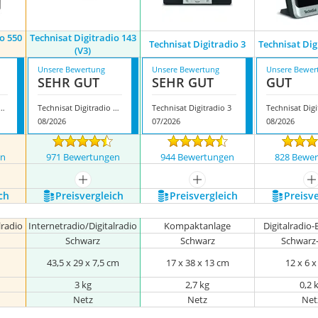
o 550
Technisat Digitradio 143
Technisat Digitradio 3
Technisat Dig
(V3)
Unsere Bewertung
Unsere Bewertung
Unsere Bewer
SEHR GUT
SEHR GUT
GUT
at Digitradio 550 IR
Technisat Digitradio 143 (V3)
Technisat Digitradio 3
08/2026
07/2026
08/2026
en
971 Bewertungen
944 Bewertungen
828 Bewe
nzeigen
mehr anzeigen
mehr anzeigen
m
ch
Preis­vergleich
Preis­vergleich
Preis­v
lradio
Internetradio/Digitalradio
Kompaktanlage
Digitalradio
Schwarz
Schwarz
Schwarz-
m
43,5 x 29 x 7,5 cm
17 x 38 x 13 cm
12 x 6 
3 kg
2,7 kg
0,2 
Netz
Netz
Net