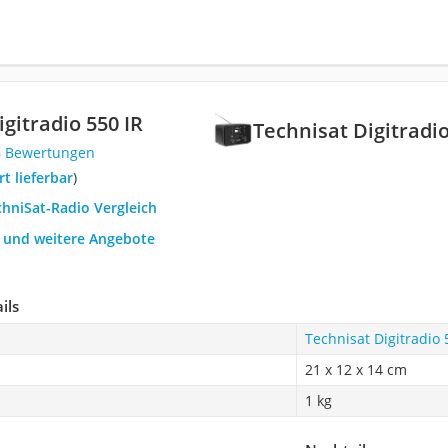
gitradio 550 IR
Technisat Digitradio
6 Bewertungen
ort lieferbar
)
chniSat-Radio Vergleich
h und weitere Angebote
ils
Technisat Digitradio 
21 x 12 x 14 cm
1 kg