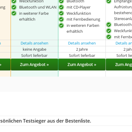
Weckfunktion
Bluetooth
Empfänger
Aufrüstun
ung
Bluetooth und WLAN
mit CD-Player
bestehen
in weiterer Farbe
Weckfunktion
Stereoanl
erhältlich
mit Fernbedienung
Bluetooth
in weiteren Farben
Weckfunk
erhältlich
mit Fernb
n
Details ansehen
Details ansehen
Details 
keine Angabe
2 Jahre
2 Ja
r
Sofort lieferbar
Sofort lieferbar
Sofort li
»
Zum Angebot »
Zum Angebot »
Zum Ang
sönlichen Testsieger aus der Bestenliste.