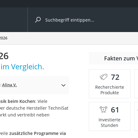
ergleiche nach Kategorie
2026
26
Fakten zum 
im Vergleich.
72
n:
Alina V.
Recherchierte
Produkte
usik beim Kochen
: Viele
61
er deutsche Hersteller TechniSat
onsdrucker
arkt und vertreibt neben
Investierte
Stunden
Solarpanel
weile
zusätzliche Programme via