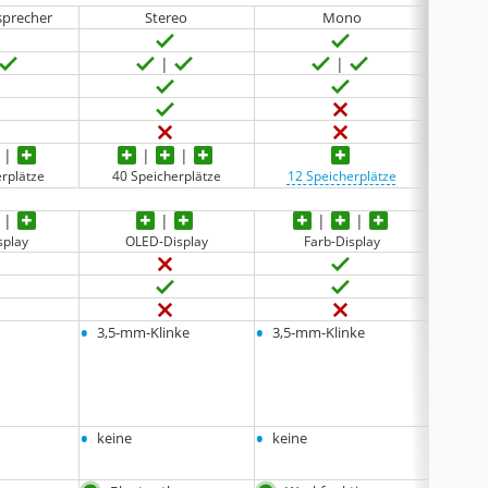
sprecher
Stereo
Mono
erplätze
40 Speicherplätze
12 Speicherplätze
keine 
splay
OLED-Display
Farb-Display
L
•
•
•
3,5-mm-Klinke
3,5-mm-Klinke
3,5-m
•
•
•
keine
keine
weiß/