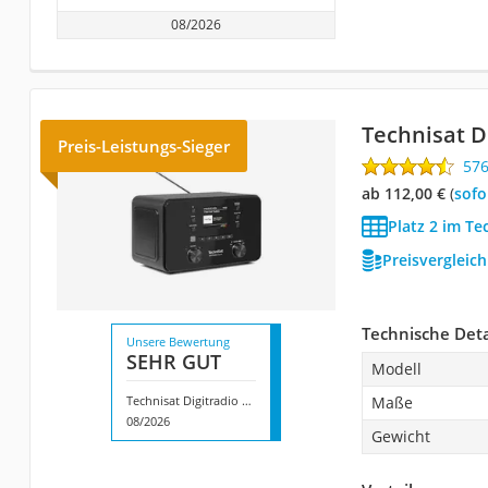
08/2026
Technisat Di
Preis-Leistungs-Sieger
57
ab 112,00 €
(
Sof
Platz 2 im Te
Preisvergleic
Technische Deta
Unsere Bewertung
SEHR GUT
Modell
Technisat Digitradio 550 IR
Maße
08/2026
Gewicht