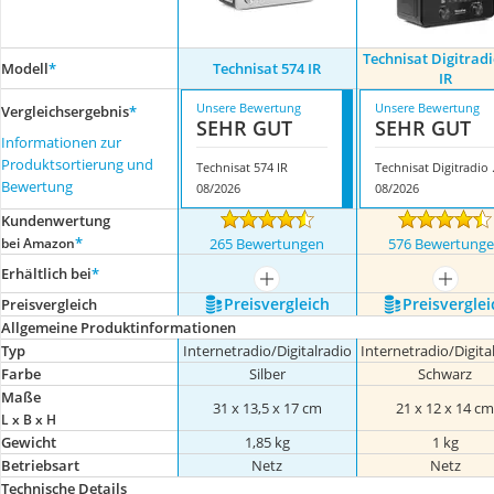
Technisat Digitradi
Modell
*
Technisat 574 IR
IR
Unsere Bewertung
Unsere Bewertung
Vergleichsergebnis
*
SEHR GUT
SEHR GUT
Informationen zur
Produktsortierung und
Technisat 574 IR
Technis
Bewertung
08/2026
08/2026
Kundenwertung
*
bei Amazon
265 Bewertungen
576 Bewertung
Erhältlich bei
*
mehr anzeigen
mehr a
Preis­vergleich
Preis­verglei
Preis­vergleich
Allgemeine Produktinformationen
Typ
Internetradio/Digitalradio
Internetradio/Digita
Farbe
Silber
Schwarz
Maße
31 x 13,5 x 17 cm
21 x 12 x 14 c
L x B x H
Gewicht
1,85 kg
1 kg
Betriebsart
Netz
Netz
Technische Details