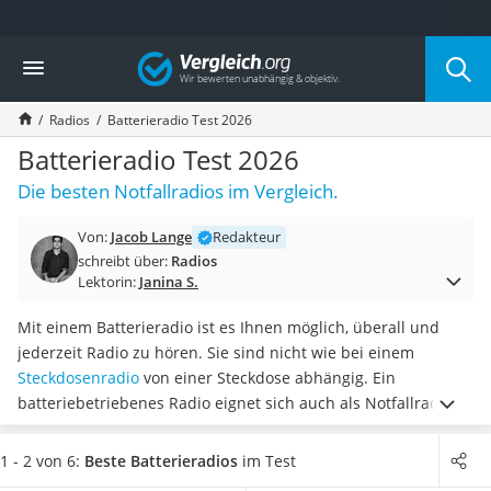
Die beliebtesten Vergleiche nach Kategorie
Vergleich
Elektronik
Powerstation
Radios
Batterieradio Test 2026
Monitor 32 Zoll 4K
Fernseher
Batterieradio Test 2026
Drucker
Die besten Notfallradios im Vergleich.
Desktop-PC
Monitor
Von:
Jacob Lange
Redakteur
Diascanner
schreibt über:
Radios
Laser-Multifunktionsdrucker
Lektorin:
Janina S.
Powerline-Adapter
Powerstation mit Solarpanel
Mit einem Batterieradio ist es Ihnen möglich, überall und
Gaming-PC
jederzeit Radio zu hören. Sie sind nicht wie bei einem
Soundbar
Steckdosenradio
von einer Steckdose abhängig. Ein
17-Zoll-Laptop
batteriebetriebenes Radio eignet sich auch als Notfallradio,
Satellitenschüssel
da es für draußen oder für unterwegs nuztbar und je nach
Gaming-Headset
Modell mit praktischen Funktionen ausgestattet ist. Unser
1 - 2 von 6:
Beste Batterieradios
im Test
Schnurloses Telefon
Praxis-Test zeigt, dass eine
Lautstärke von 96 dB
bei