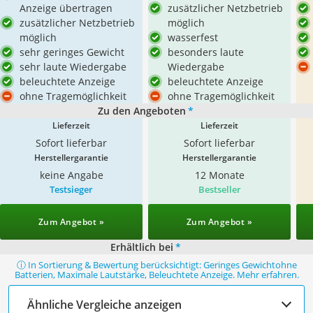
Anzeige übertragen
zusätzlicher Netzbetrieb
zusätzlicher Netzbetrieb
möglich
möglich
wasserfest
sehr geringes Gewicht
besonders laute
sehr laute Wiedergabe
Wiedergabe
beleuchtete Anzeige
beleuchtete Anzeige
ohne Tragemöglichkeit
ohne Tragemöglichkeit
Zu den Angeboten
*
Lieferzeit
Lieferzeit
Sofort lieferbar
Sofort lieferbar
Herstellergarantie
Herstellergarantie
keine Angabe
12 Monate
Testsieger
Bestseller
Zum Angebot »
Zum Angebot »
Erhältlich bei
*
ⓘ In Sortierung & Bewertung berücksichtigt: Geringes Gewichtohne
Batterien, Maximale Lautstärke, Beleuchtete Anzeige. Mehr erfahren.
Ähnliche Vergleiche anzeigen