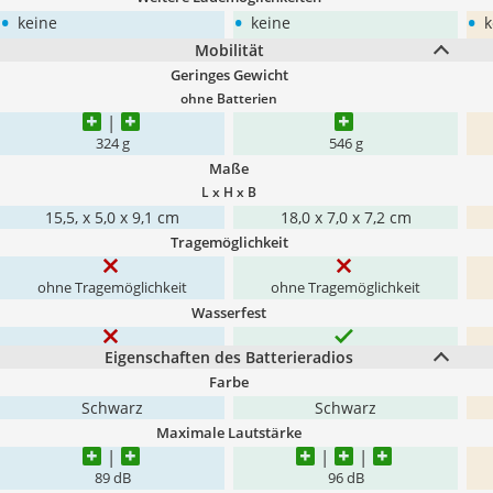
•
•
•
keine
keine
k
Mobilität
Geringes Gewicht
ohne Batterien
324 g
546 g
Maße
L x H x B
15,5, x 5,0 x 9,1 cm
18,0 x 7,0 x 7,2 cm
Tragemöglichkeit
ohne Tragemöglichkeit
ohne Tragemöglichkeit
Wasserfest
Eigenschaften des Batterieradios
Farbe
Schwarz
Schwarz
Maximale Lautstärke
89 dB
96 dB