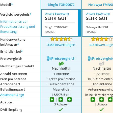
Modell
*
Bingfu TON00672
Nelawya FMN0
Unsere Bewertung
Unsere Bewertung
Vergleichsergebnis
*
SEHR GUT
SEHR GUT
Informationen zur
Produktsortierung und
Bingfu TON00672
Nelawya FMN001
Bewertung
08/2026
08/2026
Kundenwertung
*
bei Amazon
3368 Bewertungen
393 Bewertung
Erhältlich bei
*
Preis­vergleich
Preis­verglei
Preis­vergleich
Nachhaltiges Produkt
Nachhaltig
Nachhaltig
Anzahl Antennen
1 Antenne
1 Antenne
Preis pro Antenne
14,99 € pro Antenne
10,99 € pro Ante
Antennenart
Teleskopantenne
Dipolantenne
Befestigungsart
Magnetfuß
Antennengewin
Antennenlänge
15,5/75,5 cm
keine Herstelleran
Adapter
3 Adapter
3 Adapter
DAB-Empfang