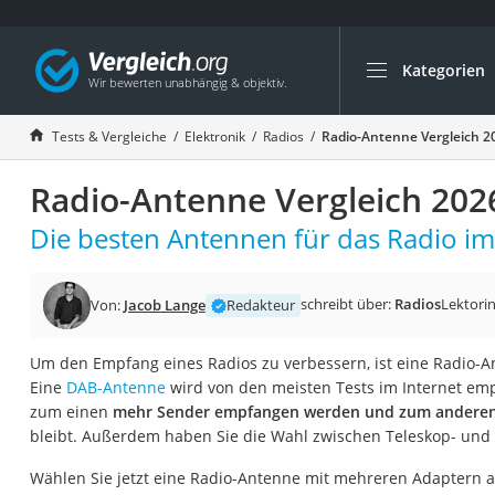
Kategorien
Die beliebtesten V
Elektronik
Tests & Vergleiche
Elektronik
Radios
Radio-Antenne Vergleich 2
Powerstation
Radio-Antenne Vergleich 202
Monitor 32 Zoll 4K
Fernseher
Die besten Antennen für das Radio im 
Drucker
Desktop-PC
schreibt über:
Radios
Lektori
Von:
Jacob Lange
Redakteur
Monitor
Um den Empfang eines Radios zu verbessern, ist eine Radio-An
Diascanner
Eine
DAB-Antenne
wird von den meisten Tests im Internet emp
Laser-Multifunkti
zum einen
mehr Sender empfangen werden und zum anderen 
bleibt. Außerdem haben Sie die Wahl zwischen Teleskop- un
Powerline-Adapter
Powerstation mit 
Wählen Sie jetzt eine Radio-Antenne mit mehreren Adaptern a