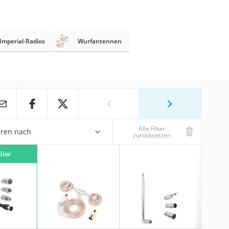
Imperial-Radios
Wurfantennen
Alle Filter
eren nach
zurücksetzen
ller