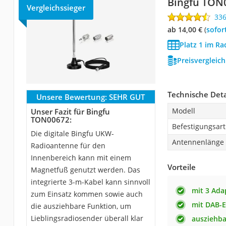
Bingfu TON
Vergleichssieger
33
ab 14,00 €
(
Sofor
Platz 1 im Ra
Preisvergleic
Technische Deta
Unsere Bewertung:
SEHR GUT
Modell
Unser Fazit für Bingfu
TON00672:
Befestigungsart
Die digitale Bingfu UKW-
Antennenlänge
Radioantenne für den
Innenbereich kann mit einem
Vorteile
Magnetfuß genutzt werden. Das
integrierte 3-m-Kabel kann sinnvoll
mit 3 Ada
zum Einsatz kommen sowie auch
mit DAB-
die ausziehbare Funktion, um
Lieblingsradiosender überall klar
ausziehba