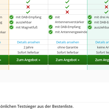
rn
mit DAB-Empfang
mit
mit drei 
Antennenverstärker
ng
ausziehbar
mit DAB-
mit DAB-Empfang
mit Magnetfuß
ausziehba
mit Antennengewinde
rker
n
Details ansehen
Details ansehen
Details 
2 Jahre
ohne Garantie
keine A
r
Sofort lieferbar
Sofort lieferbar
Sofort li
»
Zum Angebot »
Zum Angebot »
Zum Ang
önlichen Testsieger aus der Bestenliste.