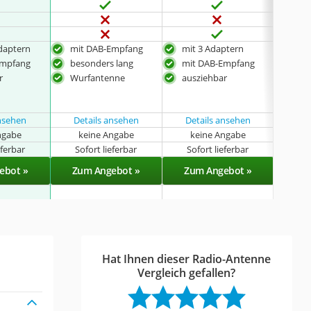
Adaptern
mit DAB-Empfang
mit 3 Adaptern
mit
Empfang
besonders lang
mit DAB-Empfang
mit
Ant
r
Wurfantenne
ausziehbar
mit
aus
ansehen
Details ansehen
Details ansehen
ngabe
keine Angabe
keine Angabe
k
eferbar
Sofort lieferbar
Sofort lieferbar
Sof
ebot »
Zum Angebot »
Zum Angebot »
Zu
Hat Ihnen dieser Radio-Antenne
Vergleich gefallen?