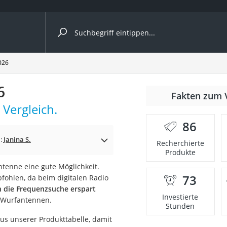
ergleiche nach Kategorie
026
6
Fakten zum 
Vergleich.
86
n:
Janina S.
Recherchierte
Produkte
tenne eine gute Möglichkeit.
73
fohlen, da beim digitalen Radio
onsdrucker
die Frequenzsuche erspart
Investierte
d Wurfantennen.
Stunden
Solarpanel
us unserer Produkttabelle, damit