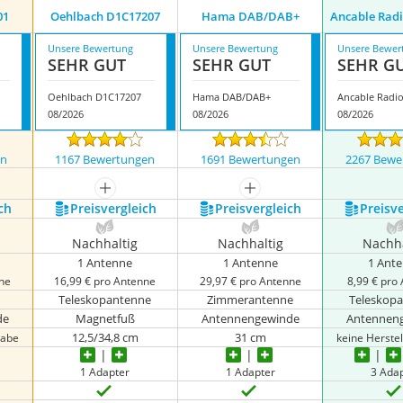
01
Oehlbach D1C17207
Hama DAB/DAB+
Ancable Rad
Unsere Bewertung
Unsere Bewertung
Unsere Bewer
SEHR GUT
SEHR GUT
SEHR G
Oehlbach D1C17207
Hama DAB/DAB+
08/2026
08/2026
08/2026
en
1167 Bewertungen
1691 Bewertungen
2267 Bewe
mehr anzeigen
mehr anzeigen
ch
Preis­vergleich
Preis­vergleich
Preis­v
Nachhaltig
Nachhaltig
Nachha
1 Antenne
1 Antenne
1 Ant
nne
16,99 € pro Antenne
29,97 € pro Antenne
8,99 € pro
Teleskopantenne
Zimmerantenne
Teleskop
de
Magnetfuß
Antennengewinde
Antennen
12,5/34,8 cm
31 cm
gabe
keine Herste
1 Adapter
1 Adapter
3 Ada