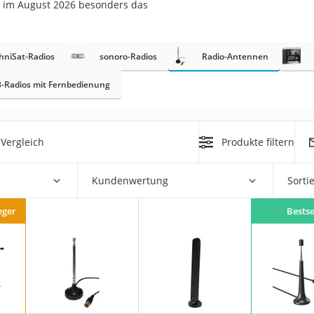
r im August 2026 besonders das
hniSat-Radios
sonoro-Radios
Radio-Antennen
-Radios mit Fernbedienung
on
Vergleich
Produkte filtern
Euro
chuko
Kundenwertung
Sorti
eger
Bestse