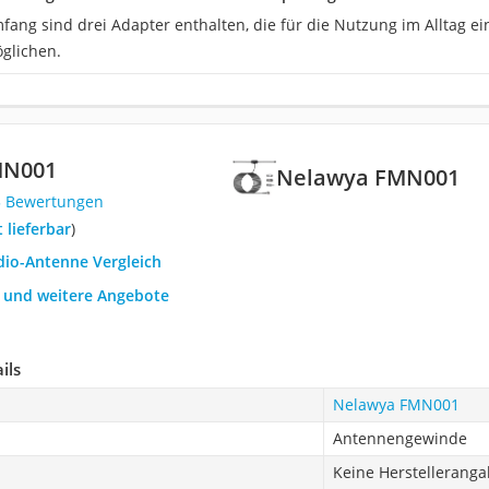
umfang sind drei Adapter enthalten, die für die Nutzung im Alltag
glichen.
MN001
Nelawya FMN001
3 Bewertungen
t lieferbar
)
dio-Antenne Vergleich
h und weitere Angebote
ils
Nelawya FMN001
Antennengewinde
Keine Herstellerang