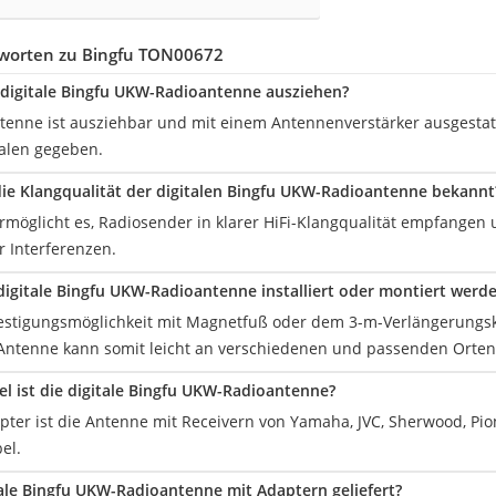
worten zu Bingfu TON00672
e digitale Bingfu UKW-Radioantenne ausziehen?
antenne ist ausziehbar und mit einem Antennenverstärker ausgestat
alen gegeben.
die Klangqualität der digitalen Bingfu UKW-Radioantenne bekannt
rmöglicht es, Radiosender in klarer HiFi-Klangqualität empfangen
 Interferenzen.
digitale Bingfu UKW-Radioantenne installiert oder montiert werd
estigungsmöglichkeit mit Magnetfuß oder dem 3-m-Verlängerungska
Antenne kann somit leicht an verschiedenen und passenden Orten i
l ist die digitale Bingfu UKW-Radioantenne?
pter ist die Antenne mit Receivern von Yamaha, JVC, Sherwood, Pio
el.
tale Bingfu UKW-Radioantenne mit Adaptern geliefert?