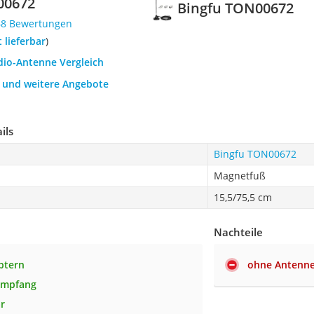
00672
Bingfu TON00672
68 Bewertungen
t lieferbar
)
dio-Antenne Vergleich
h und weitere Angebote
ils
Bingfu TON00672
Magnetfuß
15,5/75,5 cm
Nachteile
ptern
ohne Antenne
Empfang
r