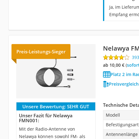
Ja, im Liefer
Empfang ermö
Nelawya F
Preis-Leistungs-Sieger
39
ab 10,00 €
(
Sofor
Platz 2 im Ra
Preisvergleic
Technische Deta
Unsere Bewertung:
SEHR GUT
Modell
Unser Fazit für Nelawya
FMN001:
Befestigungsart
Mit der Radio-Antenne von
Antennenlänge
Nelawya können sowohl FM- als