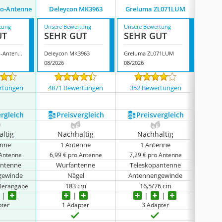
Ancabl
io-Antenne
Deleycon MK3963
Greluma ZL071LUM
tung
Unsere Bewertung
Unsere Bewertung
Unsere
UT
SEHR GUT
SEHR GUT
SEH
Ancable Radio-Antenne
Deleycon MK3963
Greluma ZL071LUM
08/2026
08/2026
08/202
rtungen
4871 Bewertungen
352 Bewertungen
5252
ergleich
Preis­vergleich
Preis­vergleich
P
ltig
Nachhaltig
Nachhaltig
N
enne
1 Antenne
1 Antenne
 Antenne
6,99 € pro Antenne
7,29 € pro Antenne
6,99
antenne
Wurfantenne
Teleskopantenne
Tel
gewinde
Nägel
Antennengewinde
Ant
183 cm
16,5/76 cm
llerangabe
pter
1 Adapter
3 Adapter