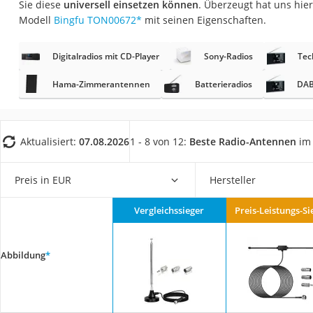
Sie diese
universell einsetzen können
. Überzeugt hat uns hie
Gaming-PC
Modell
Bingfu TON00672
*
mit seinen Eigenschaften.
Soundbar
17-Zoll-Laptop
Digitalradios mit CD-Player
Sony-Radios
Tec
Satellitenschüssel
Hama-Zimmerantennen
Batterieradios
DAB
Gaming-Headset
Schnurloses Telef
Aktualisiert:
07.08.2026
1 - 8 von 12:
Beste Radio-Antennen
im 
Tablets unter 200 
Ladekabel Typ 2 S
Preis in EUR
Hersteller
Lichtwecker
Acer Aspire
Vergleichssieger
Preis-Leistungs-Si
Service
Abbildung
*