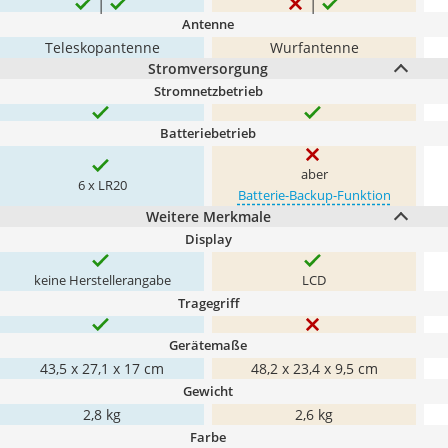
Antenne
Teleskopantenne
Wurfantenne
Stromversorgung
Stromnetzbetrieb
Batteriebetrieb
aber
6 x LR20
Batterie-Backup-Funktion
Weitere Merkmale
Display
keine Herstellerangabe
LCD
Tragegriff
Gerätemaße
43,5 x 27,1 x 17 cm
48,2 x 23,4 x 9,5 cm
Gewicht
2,8 kg
2,6 kg
Farbe