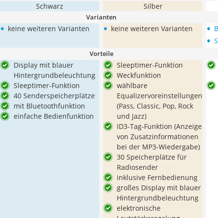
Schwarz
Silber
Varianten
•
•
•
keine weiteren Varianten
keine weiteren Varianten
B
•
S
Vorteile
Display mit blauer
Sleeptimer-Funktion
Hintergrundbeleuchtung
Weckfunktion
Sleeptimer-Funktion
wählbare
40 Senderspeicherplätze
Equalizervoreinstellungen
mit Bluetoothfunktion
(Pass, Classic, Pop, Rock
einfache Bedienfunktion
und Jazz)
ID3-Tag-Funktion (Anzeige
von Zusatzinformationen
bei der MP3-Wiedergabe)
30 Speicherplätze für
Radiosender
inklusive Fernbedienung
großes Display mit blauer
Hintergrundbeleuchtung
elektronische