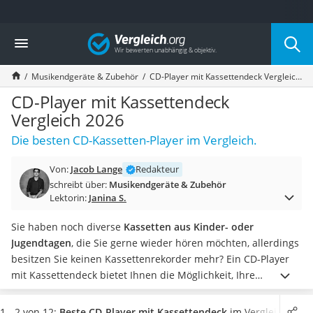
Die beliebtesten Vergleiche nach Kategorie
Vergleich
Elektronik
Powerstation
Musikendgeräte & Zubehör
CD-Player mit Kassettendeck Vergleich 2026
Monitor 32 Zoll 4K
Fernseher
CD-Player mit Kassettendeck
Drucker
Vergleich 2026
Desktop-PC
Die besten CD-Kassetten-Player im Vergleich.
Monitor
Diascanner
Von:
Jacob Lange
Redakteur
Laser-Multifunktionsdrucker
schreibt über:
Musikendgeräte & Zubehör
Powerline-Adapter
Lektorin:
Janina S.
Powerstation mit Solarpanel
Gaming-PC
Sie haben noch diverse
Kassetten aus Kinder- oder
Soundbar
Jugendtagen
, die Sie gerne wieder hören möchten, allerdings
17-Zoll-Laptop
besitzen Sie keinen Kassettenrekorder mehr? Ein CD-Player
Satellitenschüssel
mit Kassettendeck bietet Ihnen die Möglichkeit, Ihre
Gaming-Headset
Kassetten sowie auch Ihre gesamten CDs abzuspielen.
In
Schnurloses Telefon
Tests im Internet wird bei den verschiedenen Modellen unter
1 - 2 von 12:
Beste CD-Player mit Kassettendeck
im Vergleich