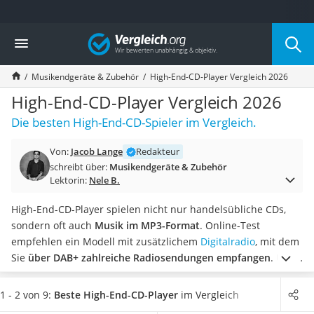
Die beliebtesten Vergleiche nach Kategorie
Vergleich
Elektronik
Powerstation
Musikendgeräte & Zubehör
High-End-CD-Player Vergleich 2026
Monitor 32 Zoll 4K
Fernseher
High-End-CD-Player Vergleich 2026
Drucker
Die besten High-End-CD-Spieler im Vergleich.
Desktop-PC
Monitor
Von:
Jacob Lange
Redakteur
Diascanner
schreibt über:
Musikendgeräte & Zubehör
Laser-Multifunktionsdrucker
Lektorin:
Nele B.
Powerline-Adapter
Powerstation mit Solarpanel
High-End-CD-Player spielen nicht nur handelsübliche CDs,
Gaming-PC
sondern oft auch
Musik im MP3-Format
. Online-Test
Soundbar
empfehlen ein Modell mit zusätzlichem
Digitalradio
, mit dem
17-Zoll-Laptop
Sie
über DAB+ zahlreiche Radiosendungen empfangen
.
Über
Satellitenschüssel
Bluetooth
streamen Sie Musik über Ihr Smartphone
auch mit
Gaming-Headset
Ihrem CD-Spieler. Für den Anschluss
an Ihren Lautsprecher
1 - 2 von 9:
Beste High-End-CD-Player
im Vergleich
Schnurloses Telefon
oder Ihre HiFi-Anlage
stehen analoge und digitale Anschlüsse