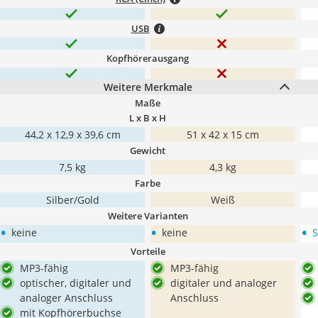
USB
Kopfhörerausgang
Weitere Merkmale
Maße
L x B x H
44,2 x 12,9 x 39,6 cm
51 x 42 x 15 cm
Gewicht
7,5 kg
4,3 kg
Farbe
Silber/Gold
Weiß
Weitere Varianten
•
•
•
keine
keine
S
Vorteile
MP3-fähig
MP3-fähig
optischer, digitaler und
digitaler und analoger
analoger Anschluss
Anschluss
mit Kopfhörerbuchse