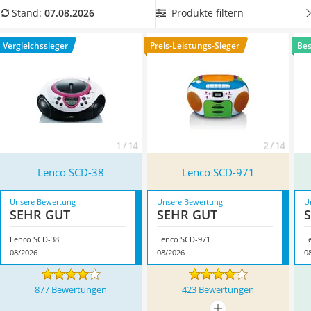
Barfußschuhe Kinder
nicht einmal
mp3-Dateien abspielen
kann, wählen Sie jetzt in
Produkte filtern
Stand:
07.08.2026
Kinderfahrradhelm
unserer Test- bzw. Vergleichstabelle ein Gerät aus, das allen
Kinder-Mikroskop
modernen Anforderungen gerecht wird. Überzeugt hat uns
Vergleichssieger
Preis-Leistungs-Sieger
Bes
Ferngesteuerter Hubschrauber
hier im August 2026 besonders das Modell
Lenco SCD-38
*
Service
mit seinen Eigenschaften.
1 / 14
2 / 14
Lenco SCD-38
Lenco SCD-971
Unsere Bewertung
Unsere Bewertung
U
SEHR GUT
SEHR GUT
Lenco SCD-38
Lenco SCD-971
L
08/2026
08/2026
0
877 Bewertungen
423 Bewertungen