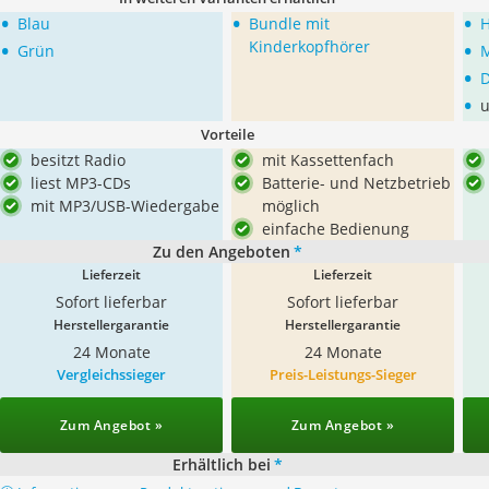
•
•
•
Blau
Bundle mit
H
•
•
Kinderkopfhörer
Grün
M
•
D
•
u
Vorteile
besitzt Radio
mit Kassettenfach
liest MP3-CDs
Batterie- und Netzbetrieb
mit MP3/USB-Wiedergabe
möglich
einfache Bedienung
Zu den Angeboten
*
Lieferzeit
Lieferzeit
Sofort lieferbar
Sofort lieferbar
Herstellergarantie
Herstellergarantie
24 Monate
24 Monate
Vergleichssieger
Preis-Leistungs-Sieger
Zum Angebot »
Zum Angebot »
Erhältlich bei
*