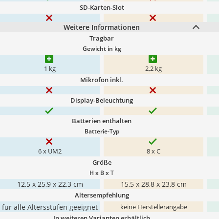
SD-Karten-Slot
Weitere Informationen
Tragbar
Gewicht in kg
1 kg
2,2 kg
Mikrofon inkl.
Display-Beleuchtung
Batterien enthalten
Batterie-Typ
6 x UM2
8 x C
Größe
H x B x T
12,5 x 25,9 x 22,3 cm
15,5 x 28,8 x 23,8 cm
Altersempfehlung
für alle Altersstufen geeignet
keine Herstellerangabe
In weiteren Varianten erhältlich