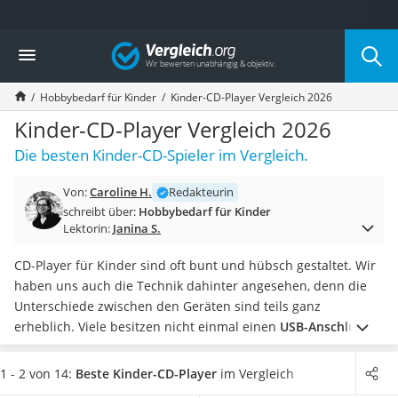
Die beliebtesten Vergleiche nach Kategorie
Vergleich
Kind & Baby
Babyphone mit 2 Kameras
Hobbybedarf für Kinder
Kinder-CD-Player Vergleich 2026
Walkie-Talkie Kinder
Kindermatratzen
Kinder-CD-Player Vergleich 2026
Babywippe
Die besten Kinder-CD-Spieler im Vergleich.
Rollschuhe für Kinder
Tischkicker
Von:
Caroline H.
Redakteurin
Laufrad
schreibt über:
Hobbybedarf für Kinder
Kinderschubkarre
Lektorin:
Janina S.
Babyschlafsack
Kinderuhr
CD-Player für Kinder sind oft bunt und hübsch gestaltet. Wir
Babyphone
haben uns auch die Technik dahinter angesehen, denn die
Treppenschutzgitter
Unterschiede zwischen den Geräten sind teils ganz
Kindersitz ab 4 Jahren
erheblich. Viele besitzen nicht einmal einen
USB-Anschluss
Kinderroller 3 Räder
oder einen SD-Karten-Slot
, damit Lieder von externen
Ferngesteuertes Auto
Speichergeräten wiedergegeben werden können.
Damit Sie
1 - 2 von 14:
Beste Kinder-CD-Player
im Vergleich
Kindersitz 15–36 kg
nicht am Ende mit einem Kinder-CD-Player dastehen, der