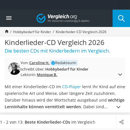
Die beliebtesten Vergleiche nach Kategorie
Vergleich
Kind & Baby
Babyphone mit 2 Kameras
Hobbybedarf für Kinder
Kinderlieder-CD Vergleich 2026
Walkie-Talkie Kinder
Kindermatratzen
Kinderlieder-CD Vergleich 2026
Babywippe
Die besten CDs mit Kinderliedern im Vergleich.
Rollschuhe für Kinder
Tischkicker
Von:
Caroline H.
Redakteurin
Laufrad
schreibt über:
Hobbybedarf für Kinder
Kinderschubkarre
Lektorin:
Monique B.
Babyschlafsack
Kinderuhr
Mit einer Kinderlieder-CD im
CD-Player
lernt Ihr Kind auf eine
Babyphone
spielerische Art und Weise, über längere Zeit zuzuhören.
Treppenschutzgitter
Darüber hinaus wird der Wortschatz ausgebaut und
wichtige
Kindersitz ab 4 Jahren
Lerninhalte können vermittelt werden
. Dabei sind
Kinderroller 3 Räder
Kinderlieder längst nicht nur für die Kleinsten eine Freude.
Ferngesteuertes Auto
Bei der richtigen CD-Wahl kann laut gängigen Online-Tests
1 - 2 von 13:
Beste Kinderlieder-CDs
im Vergleich
Kindersitz 15–36 kg
die ganze Familie mitsingen, beispielsweise auf langen