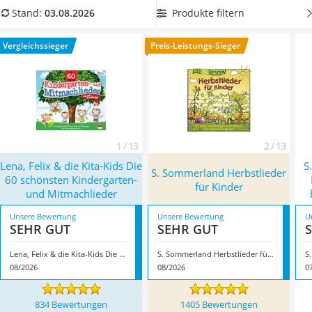
Kinderfahrradhelm
Autofahrten.
Wählen Sie jetzt aus unserer Produkttabelle
Produkte filtern
Stand:
03.08.2026
Barfußschuhe Kinder
eine Kinderlieder-CD mit besonders vielen Liedern
, um für
Kinder-Mikroskop
Abwechslung und jede Menge Spaß zu sorgen. Überzeugt hat
Vergleichssieger
Preis-Leistungs-Sieger
Ferngesteuerter Hubschrauber
uns hier im August 2026 besonders das Modell
Lena, Felix &
Service
die Kita-Kids Die 60 schönsten Kindergarten- und
Mitmachlieder
*
mit seinen Eigenschaften.
1 / 13
2 / 13
Lena, Felix & die Kita-Kids Die
S
S. Sommerland Herbstlieder
60 schönsten Kindergarten-
für Kinder
und Mitmachlieder
Unsere Bewertung
Unsere Bewertung
U
SEHR GUT
SEHR GUT
Lena, Felix & die Kita-Kids Die 60 schönsten Kindergarten- und Mitmachlieder
S. Sommerland Herbstlieder für Kinder
08/2026
08/2026
0
834 Bewertungen
1405 Bewertungen