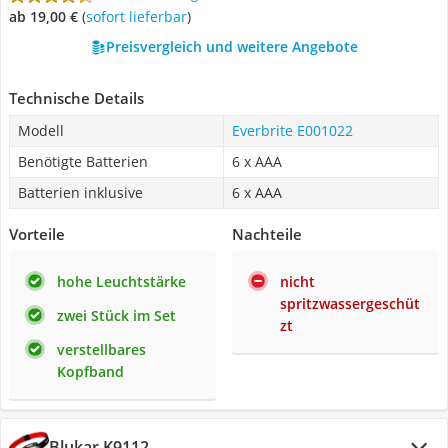
ab 19,00 €
(
Sofort lieferbar
)
Preisvergleich und weitere Angebote
Technische Details
Modell
Everbrite E001022
Benötigte Batterien
6 x AAA
Batterien inklusive
6 x AAA
Vorteile
Nachteile
hohe Leuchtstärke
nicht
spritzwassergeschüt
zwei Stück im Set
zt
verstellbares
Kopfband
Blukar K9112