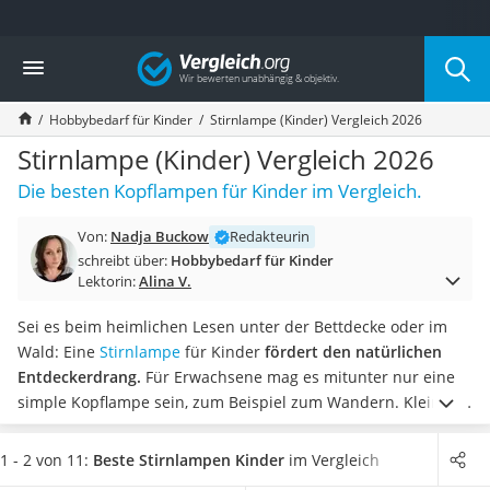
Die beliebtesten Vergleiche nach Kategorie
Vergleich
Kind & Baby
Babyphone mit 2 Kameras
Hobbybedarf für Kinder
Stirnlampe (Kinder) Vergleich 2026
Walkie-Talkie Kinder
Kindermatratzen
Stirnlampe (Kinder) Vergleich 2026
Babywippe
Die besten Kopflampen für Kinder im Vergleich.
Rollschuhe für Kinder
Tischkicker
Von:
Nadja Buckow
Redakteurin
Laufrad
schreibt über:
Hobbybedarf für Kinder
Kinderschubkarre
Lektorin:
Alina V.
Babyschlafsack
Kinderuhr
Sei es beim heimlichen Lesen unter der Bettdecke oder im
Babyphone
Wald: Eine
Stirnlampe
für Kinder
fördert den natürlichen
Treppenschutzgitter
Entdeckerdrang.
Für Erwachsene mag es mitunter nur eine
Kindersitz ab 4 Jahren
simple Kopflampe sein, zum Beispiel zum Wandern. Kleinen
Kinderroller 3 Räder
Forschern hingegen bereiten Sie eine große Freude damit.
Ferngesteuertes Auto
Damit Ihr Kind auch lange Freude an der Stirnlampe haben
1 - 2 von 11:
Beste Stirnlampen Kinder
im Vergleich
Kindersitz 15–36 kg
wird, sollte diese gut am Kopf anliegen. Diverse Tests von