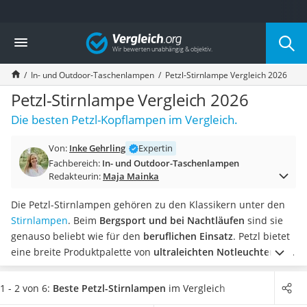
Die beliebtesten Vergleiche nach Kategorie
Vergleich
Freizeit & Sport
Gartentrampolin
In- und Outdoor-Taschenlampen
Petzl-Stirnlampe Vergleich 2026
Trampolin
Metalldetektor
Petzl-Stirnlampe Vergleich 2026
Eufab-Fahrradträger
Die besten Petzl-Kopflampen im Vergleich.
Trampolin 366 cm
Fahrradschloss
Von:
Inke Gehrling
Expertin
Aluminium-Koffer
Fachbereich:
In- und Outdoor-Taschenlampen
Futterboot
Redakteurin:
Maja Mainka
Air Bike
E-Bike-Dreirad
Die Petzl-Stirnlampen gehören zu den Klassikern unter den
Trekkingschuhe Herren
Stirnlampen
. Beim
Bergsport und bei Nachtläufen
sind sie
Reisetasche mit Rollen
genauso beliebt wie für den
beruflichen Einsatz
. Petzl bietet
Klimmzugstation
eine breite Produktpalette von
ultraleichten Notleuchten
bis
Koffer
hin zu Kopflampen für den Einsatz unter extremen
Nachtsichtgerät
Bedingungen.
Wie Online-Tests von Petzl-Stirnlampen
1 - 2 von 6:
Beste Petzl-Stirnlampen
im Vergleich
Faltschloss
berichten, sind die
Gehäuse in der Regel wetterfest
. In