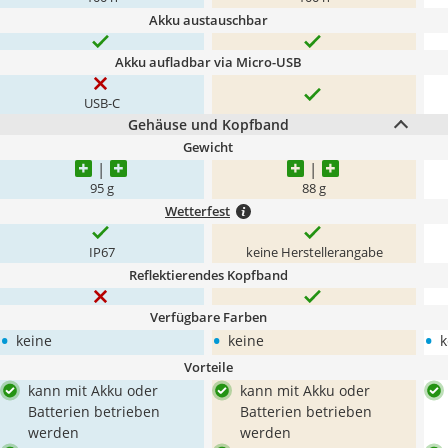
Akku austauschbar
Akku aufladbar via Micro-USB
USB-C
Gehäuse und Kopfband
Gewicht
95 g
88 g
Wetterfest
IP67
keine Herstellerangabe
Reflektierendes Kopfband
Verfügbare Farben
•
•
•
keine
keine
k
Vorteile
kann mit Akku oder
kann mit Akku oder
Batterien betrieben
Batterien betrieben
werden
werden