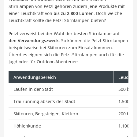
Stirnlampen von Petzl gehören zudem jene Produkte mit
einer Leuchtkraft von
bis zu 2.800 Lumen
. Doch welche
Leuchtkraft sollte die Petzl-Stirnlampen bieten?
Petzl verweist bei der Wahl der besten Stirnlampe auf
den Verwendungszweck
. So können die Petzl-Stirnlampen
beispielsweise bei Skitouren zum Einsatz kommen.
Überdies eignen sich die Petzl-Stirnlampen auch für die
Jagd oder für Outdoor-Abenteuer:
Anwendungsbereich
Leuchtkr
Laufen in der Stadt
500 bis 
Trailrunning abseits der Stadt
1.500 L
Skitouren, Bergsteigen, Klettern
200 bis 
Höhlenkunde
1.100 bi