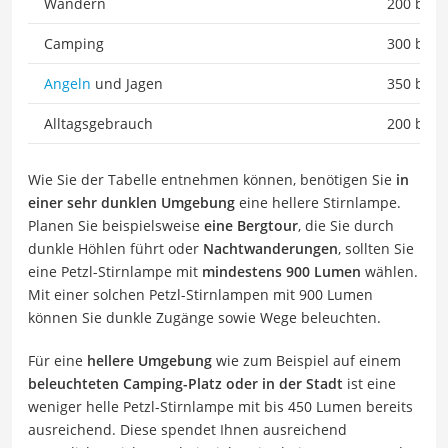
Wandern
200 bis 
Camping
300 bis 
Angeln
und Jagen
350 bis 
Alltagsgebrauch
200 bis 
Wie Sie der Tabelle entnehmen können, benötigen Sie
in
einer sehr dunklen Umgebung
eine hellere Stirnlampe.
Planen Sie beispielsweise
eine Bergtour
, die Sie durch
dunkle Höhlen führt oder
Nachtwanderungen
, sollten Sie
eine Petzl-Stirnlampe mit
mindestens 900 Lumen
wählen.
Mit einer solchen Petzl-Stirnlampen mit 900 Lumen
können Sie dunkle Zugänge sowie Wege beleuchten.
Für eine
hellere Umgebung
wie zum Beispiel auf einem
beleuchteten Camping-Platz oder in der Stadt
ist eine
weniger helle Petzl-Stirnlampe mit bis 450 Lumen bereits
ausreichend. Diese spendet Ihnen ausreichend