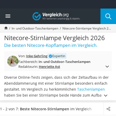
Die beliebtesten Vergleiche nach Kategorie
Vergleich
Freizeit & Sport
Gartentrampolin
In- und Outdoor-Taschenlampen
Nitecore-Stirnlampe Vergleich 2026
Trampolin
Metalldetektor
Nitecore-Stirnlampe Vergleich 2026
Eufab-Fahrradträger
Die besten Nitecore-Kopflampen im Vergleich.
Trampolin 366 cm
Fahrradschloss
Von:
Inke Gehrling
Expertin
Aluminium-Koffer
Fachbereich:
In- und Outdoor-Taschenlampen
Futterboot
Redakteurin:
Henriette Ast
Air Bike
E-Bike-Dreirad
Diverse Online-Tests zeigen, dass sich der Zeltaufbau in der
Trekkingschuhe Herren
Abenddämmerung mit einer Stirnlampe besonders einfach
Reisetasche mit Rollen
gestaltet. Im Vergleich zu herkömmlichen
Taschenlampen
Klimmzugstation
haben Sie bei einer Stirnlampe beide Hände zum Aufbau frei.
Koffer
Weitere beliebte Einsatzbereiche von Nitecore-Stirnlampen
Nachtsichtgerät
sind
das Klettern, Wandern oder Handwerken im Dunkeln
.
1 - 2 von 7:
Beste Nitecore-Stirnlampen
im Vergleich
Faltschloss
Wählen Sie jetzt aus unserer Vergleichstabelle eine
Nitecore-