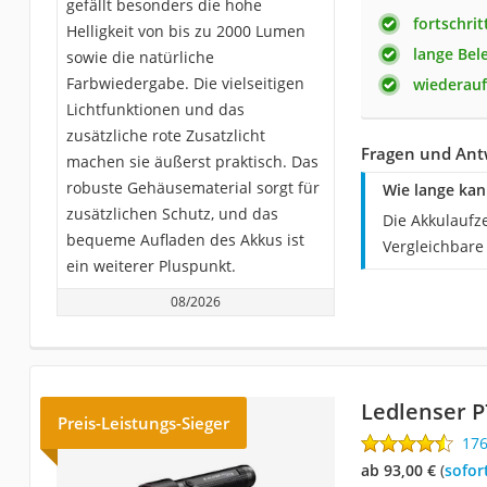
gefällt besonders die hohe
fortschri
Helligkeit von bis zu 2000 Lumen
lange Bel
sowie die natürliche
Farbwiedergabe. Die vielseitigen
wiederauf
Lichtfunktionen und das
zusätzliche rote Zusatzlicht
Fragen und Antw
machen sie äußerst praktisch. Das
robuste Gehäusematerial sorgt für
Wie lange kan
zusätzlichen Schutz, und das
Die Akkulaufz
bequeme Aufladen des Akkus ist
Vergleichbare
ein weiterer Pluspunkt.
08/2026
Ledlenser P
Preis-Leistungs-Sieger
17
ab 93,00 €
(
Sofor