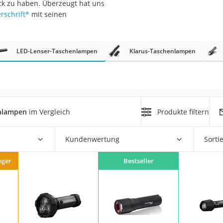
ick zu haben. Überzeugt hat uns
erren
rschrift
*
mit seinen
llen
LED-Lenser-Taschenlampen
Klarus-Taschenlampen
r
enlampen
im Vergleich
Produkte filtern
rren
Kundenwertung
Sorti
eiten
eger
Bestseller