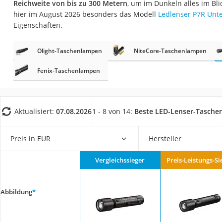
Reichweite von bis zu 300 Metern
, um im Dunkeln alles im Bl
Trekkingschuhe H
hier im August 2026 besonders das Modell
Ledlenser P7R Unte
Reisetasche mit Ro
Eigenschaften.
Klimmzugstation
Olight-Taschenlampen
NiteCore-Taschenlampen
Koffer
Nachtsichtgerät
Fenix-Taschenlampen
Faltschloss
Handgepäck-Koffe
Aktualisiert:
07.08.2026
1 - 8 von 14:
Beste LED-Lenser-Tasch
Vibrationsplatte
Wanderschuhe He
Preis in EUR
Hersteller
Sicherheitsweste R
Vergleichssieger
Preis-Leistungs-Si
Service
Abbildung
*