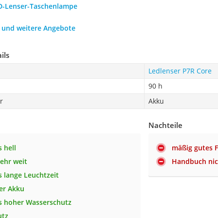
ED-Lenser-Taschenlampe
h und weitere Angebote
ils
Ledlenser P7R Core
90 h
r
Akku
Nachteile
 hell
mäßig gutes 
sehr weit
Handbuch nich
 lange Leuchtzeit
er Akku
s hoher Wasserschutz
utz