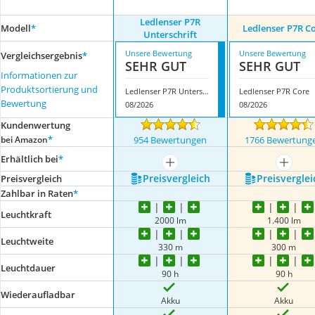
Ledlenser P7R
Modell
*
Ledlenser P7R C
Unterschrift
Unsere Bewertung
Unsere Bewertung
Vergleichsergebnis
*
SEHR GUT
SEHR GUT
Informationen zur
Produktsortierung und
Ledlenser P7R Unterschrift
Ledlenser P7R Core
Bewertung
08/2026
08/2026
Kundenwertung
*
bei Amazon
954 Bewertungen
1766 Bewertung
Erhältlich bei
*
mehr anzeigen
mehr a
Preis­vergleich
Preis­verglei
Preis­vergleich
Zahlbar in Raten
*
Leuchtkraft
2000 lm
1.400 lm
Leuchtweite
330 m
300 m
Leuchtdauer
90 h
90 h
Wiederaufladbar
Akku
Akku