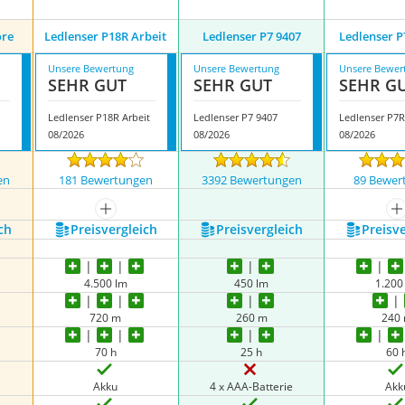
ore
Ledlenser P18R Arbeit
Ledlenser ‎P7 9407
Ledlenser P
Unsere Bewertung
Unsere Bewertung
Unsere Bewer
SEHR GUT
SEHR GUT
SEHR G
Ledlenser P18R Arbeit
Ledlenser ‎P7 9407
Ledlenser P7R
08/2026
08/2026
08/2026
en
181 Bewertungen
3392 Bewertungen
89 Bewer
nzeigen
mehr anzeigen
m
ch
Preis­vergleich
Preis­vergleich
Preis­v
4.500 lm
450 lm
1.200
720 m
260 m
240
70 h
25 h
60 
Akku
4 x AAA-Batterie
Akk