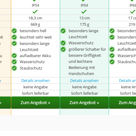
IP54
IPX4
IP6
18,3 cm
13 cm
17 
669 g
175 g
219
besonders hell
besonders lange
besonders
Leuchtzeit
it
leuchtet sehr weit
besonders
Wasserschutz
Leuchtzei
e
besonders lange
größerer Schalter für
aufladbar
Leuchtzeit
bessere Griffigkeit
ku
aufladbarer Akku
Wassersc
und leichtere
r
Wasserschutz
Staubschu
Bedienung mit
Staubschutz
Handschuhen
n
Details ansehen
Details ansehen
Details 
keine Angabe
keine Angabe
keine A
r
Sofort lieferbar
Sofort lieferbar
Sofort li
»
Zum Angebot »
Zum Angebot »
Zum Ang