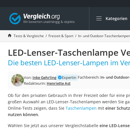
Kategorien
Die beliebtesten V
Freizeit & Sport
Tests & Vergleiche
Freizeit & Sport
In- und Outdoor-Taschenlampe
Gartentrampolin
LED-Lenser-Taschenlampe Ve
Trampolin
Metalldetektor
Die besten LED-Lenser-Lampen im Ver
Eufab-Fahrradträg
Fachbereich:
In- und Outdoo
Von:
Inke Gehrling
Expertin
Trampolin 366 cm
Redakteurin:
Henriette Ast
Fahrradschloss
Ob für den privaten Gebrauch in Ihrer Freizeit oder für eine p
Aluminium-Koffer
großen Auswahl an LED-Lenser-Taschenlampen werden Sie gar
Futterboot
Online-Tests zeigen, dass Sie
Taschenlampen
mit
einer Schut
nutzen können
.
Air Bike
E-Bike-Dreirad
Wählen Sie jetzt aus unserer Vergleichstabelle
eine LED-Lense