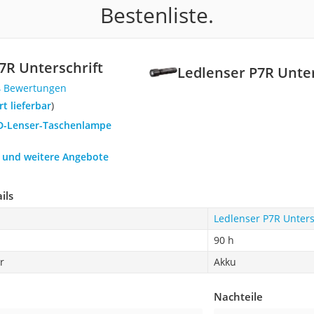
Bestenliste.
7R Unterschrift
Ledlenser P7R Unter
4 Bewertungen
ort lieferbar
)
ED-Lenser-Taschenlampe
h und weitere Angebote
ils
Ledlenser P7R Unters
90 h
r
Akku
Nachteile