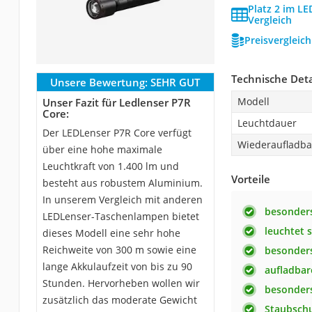
Platz 2 im L
Vergleich
Preisvergleic
Technische Deta
Unsere Bewertung:
SEHR GUT
Modell
Unser Fazit für Ledlenser P7R
Core:
Leuchtdauer
Der LEDLenser P7R Core verfügt
Wiederaufladba
über eine hohe maximale
Leuchtkraft von 1.400 lm und
Vorteile
besteht aus robustem Aluminium.
In unserem Vergleich mit anderen
besonders
LEDLenser-Taschenlampen bietet
leuchtet 
dieses Modell eine sehr hohe
Reichweite von 300 m sowie eine
besonders
lange Akkulaufzeit von bis zu 90
aufladbar
Stunden. Hervorheben wollen wir
besonder
zusätzlich das moderate Gewicht
Staubsch