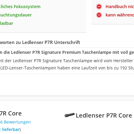
ttliches Fokussystem
Handbuch nich
euchtungsdauer
kann während
ladbar
orten zu Ledlenser P7R Unterschrift
n die Ledlenser P7R Signature Premium Taschenlampe mit voll g
eit der Ledlenser P7R Signature Taschenlampe wird vom Hersteller
 LED-Lenser-Taschenlampen haben eine Laufzeit von bis zu 192 St
7R Core
Ledlenser P7R Core
66 Bewertungen
t lieferbar
)