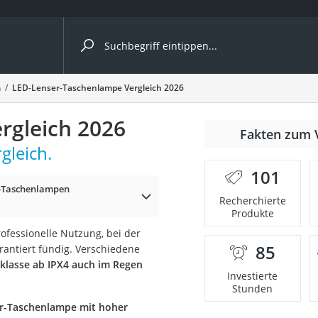
ergleiche nach Kategorie
n
LED-Lenser-Taschenlampe Vergleich 2026
rgleich 2026
Fakten zum 
gleich.
er
101
r-Taschenlampen
Recherchierte
Produkte
rofessionelle Nutzung, bei der
85
antiert fündig. Verschiedene
zklasse ab IPX4 auch im Regen
Investierte
Stunden
r-Taschenlampe mit hoher