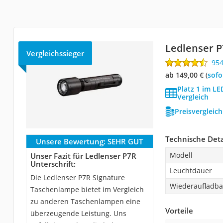
Ledlenser P
Vergleichssieger
95
ab 149,00 €
(
Sof
Platz 1 im L
Vergleich
Preisvergleic
Technische Deta
Unsere Bewertung:
SEHR GUT
Modell
Unser Fazit für Ledlenser P7R
Unterschrift:
Leuchtdauer
Die Ledlenser P7R Signature
Wiederaufladba
Taschenlampe bietet im Vergleich
zu anderen Taschenlampen eine
Vorteile
überzeugende Leistung. Uns