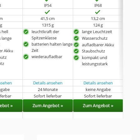
8
IP54
IP68
cm
41,5 cm
13,2 cm
 g
1315 g
124 g
 hell
leuchtkraft der
lange Leuchtzeit
bes
Spitzenklasse
Leuc
 lange
Wasserschutz
batterien halten lange
auf
t
aufladbarer Akku
Zeit
er Akku
Was
Staubschutz
wiederaufladbar
hutz
Sta
kompakt und
tz
mit
leistungsstark
ansehen
Details ansehen
Details ansehen
Det
ngabe
24 Monate
keine Angabe
eferbar
Sofort lieferbar
Sofort lieferbar
Sof
ebot »
Zum Angebot »
Zum Angebot »
Zu