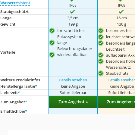
Wasserresistent
IP68
IP68
Staubgeschützt
Länge
3,5 cm
16 cm
Gewicht
199 g
130 g
fortschrittliches
besonders hell
Fokussystem
leuchtet sehr we
lange
besonders lang
Beleuchtungsdauer
Leuchtzeit
Vorteile
wiederaufladbar
aufladbarer Ak
besonders hohe
Wasserschutz
Staubschutz
Weitere Produktinfos
Details ansehen
Details ansehe
Herstellergarantie
*
keine Angabe
keine Angabe
Lieferzeit
*
Sofort lieferbar
Sofort lieferba
Zum Angebot »
Zum Angebot 
Zum Angebot
*
Erhältlich bei
*