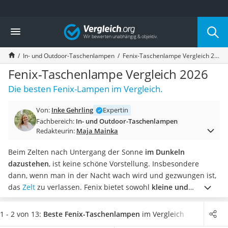
Die beliebtesten Vergleiche nach Kategorie
Vergleich
Freizeit & Sport
Gartentrampolin
In- und Outdoor-Taschenlampen
Fenix-Taschenlampe Vergleich 2026
Trampolin
Metalldetektor
Fenix-Taschenlampe Vergleich 2026
Eufab-Fahrradträger
Die besten Fenix-Lampen im Vergleich.
Trampolin 366 cm
Fahrradschloss
Von:
Inke Gehrling
Expertin
Aluminium-Koffer
Fachbereich:
In- und Outdoor-Taschenlampen
Futterboot
Redakteurin:
Maja Mainka
Air Bike
E-Bike-Dreirad
Beim Zelten nach Untergang der Sonne
im Dunkeln
Trekkingschuhe Herren
dazustehen
, ist keine schöne Vorstellung. Insbesondere
Reisetasche mit Rollen
dann, wenn man in der Nacht wach wird und gezwungen ist,
Klimmzugstation
das
Zelt
zu verlassen. Fenix bietet sowohl
kleine und
Koffer
handliche als auch besonders leuchtstarke
Taschenlampen
Nachtsichtgerät
an.
Laut Online-Tests lassen sich die Fenix-Taschenlampen
1 - 2 von 13:
Beste Fenix-Taschenlampen
im Vergleich
Faltschloss
mittels eines USB-Kabels mit Strom versorgen
. Brechen Sie