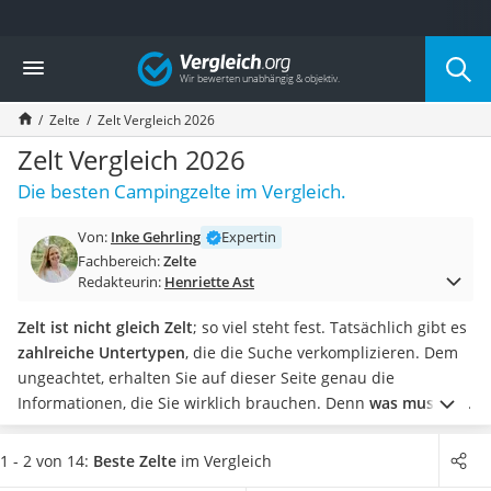
Die beliebtesten Vergleiche nach Kategorie
Vergleich
Freizeit & Sport
Gartentrampolin
Zelte
Zelt Vergleich 2026
Trampolin
Metalldetektor
Zelt Vergleich 2026
Eufab-Fahrradträger
Die besten Campingzelte im Vergleich.
Trampolin 366 cm
Fahrradschloss
Von:
Inke Gehrling
Expertin
Aluminium-Koffer
Fachbereich:
Zelte
Futterboot
Redakteurin:
Henriette Ast
Air Bike
E-Bike-Dreirad
Zelt ist nicht gleich Zelt
; so viel steht fest. Tatsächlich gibt es
Trekkingschuhe Herren
zahlreiche Untertypen
, die die Suche verkomplizieren. Dem
Reisetasche mit Rollen
ungeachtet, erhalten Sie auf dieser Seite genau die
Klimmzugstation
Informationen, die Sie wirklich brauchen.
Denn
was muss ein
Koffer
Zelt können?
Es muss
wasserdicht und reißfest
sein. Es muss
Nachtsichtgerät
ausreichend Platz
für Sie und womöglich Mitreisende bieten.
1 - 2 von 14:
Beste Zelte
im Vergleich
Faltschloss
Und natürlich muss es
preislich zu Ihren Ansprüchen passen
.