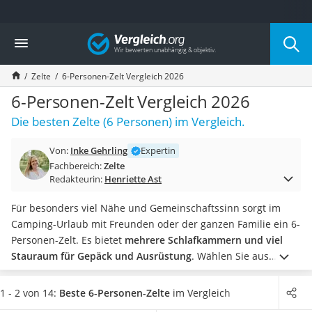
Die beliebtesten Vergleiche nach Kategorie
Vergleich
Freizeit & Sport
Gartentrampolin
Zelte
6-Personen-Zelt Vergleich 2026
Trampolin
Metalldetektor
6-Personen-Zelt Vergleich 2026
Eufab-Fahrradträger
Die besten Zelte (6 Personen) im Vergleich.
Trampolin 366 cm
Fahrradschloss
Von:
Inke Gehrling
Expertin
Aluminium-Koffer
Fachbereich:
Zelte
Futterboot
Redakteurin:
Henriette Ast
Air Bike
E-Bike-Dreirad
Für besonders viel Nähe und Gemeinschaftssinn sorgt im
Trekkingschuhe Herren
Camping-Urlaub mit Freunden oder der ganzen Familie ein 6-
Reisetasche mit Rollen
Personen-Zelt. Es bietet
mehrere Schlafkammern und viel
Klimmzugstation
Stauraum für Gepäck und Ausrüstung
.
Wählen Sie aus
Koffer
unserer Test-bzw. Vergleichstabelle ein besonders stabiles
Nachtsichtgerät
Kuppelzelt oder ein extra-geräumiges Tunnelzelt. Um bei
1 - 2 von 14:
Beste 6-Personen-Zelte
im Vergleich
Faltschloss
regnerischen Bedingungen keine feuchte Überraschung zu