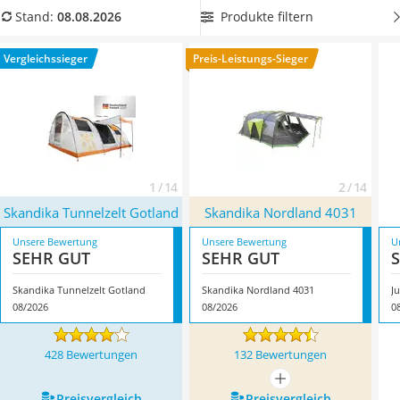
Handgepäck-Koffer
erleben, sollten Sie außerdem auf die Wasserdichtigkeit
Produkte filtern
Stand:
08.08.2026
Vibrationsplatte
achten.
Ein Zelt mit dem Wassersäulenwert von 5.000
Wanderschuhe Herren
mm/cm² hält sogar starkem Niederschlag stand
. Überzeugt
Vergleichssieger
Preis-Leistungs-Sieger
Sicherheitsweste Reiten
hat uns hier im August 2026 besonders das Modell
Skandika
Service
Tunnelzelt Gotland
*
mit seinen Eigenschaften.
1 / 14
2 / 14
Skandika Tunnelzelt Gotland
Skandika Nordland 4031
Unsere Bewertung
Unsere Bewertung
U
SEHR GUT
SEHR GUT
Skandika Tunnelzelt Gotland
Skandika Nordland 4031
J
08/2026
08/2026
0
428 Bewertungen
132 Bewertungen
mehr anzeigen
Preis­vergleich
Preis­vergleich