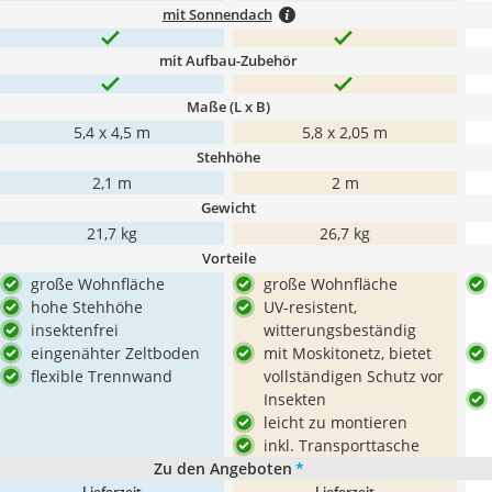
mit Sonnendach
mit Aufbau-Zubehör
Maße (L x B)
5,4 x 4,5 m
5,8 x 2,05 m
Stehhöhe
2,1 m
2 m
Gewicht
21,7 kg
26,7 kg
Vorteile
große Wohnfläche
große Wohnfläche
hohe Stehhöhe
UV-resistent,
insektenfrei
witterungsbeständig
eingenähter Zeltboden
mit Moskitonetz, bietet
flexible Trennwand
vollständigen Schutz vor
Insekten
leicht zu montieren
inkl. Transporttasche
Zu den Angeboten
*
Lieferzeit
Lieferzeit