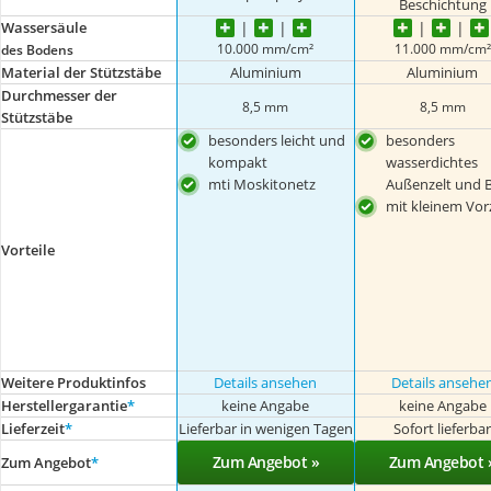
Beschichtung
Wassersäule
10.000 mm/cm²
11.000 mm/cm²
des Bodens
Material der Stützstäbe
Aluminium
Aluminium
Durchmesser der
8,5 mm
8,5 mm
Stützstäbe
besonders leicht und
besonders
kompakt
wasserdichtes
mti Moskitonetz
Außenzelt und 
mit kleinem Vor
Vorteile
Weitere Produktinfos
Details ansehen
Details ansehe
Herstellergarantie
*
keine Angabe
keine Angabe
Lieferzeit
*
Lieferbar in wenigen Tagen
Sofort lieferba
Zum Angebot »
Zum Angebot 
Zum Angebot
*