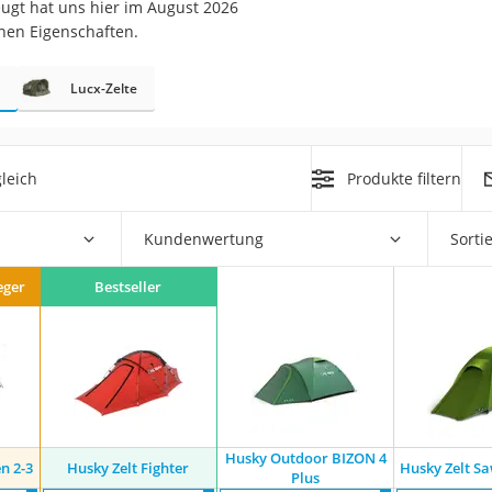
ugt hat uns hier im August 2026
erren
inen Eigenschaften.
llen
Lucx-Zelte
leich
Produkte filtern
r
Kundenwertung
Sorti
eger
Bestseller
rren
eiten
Husky Outdoor BIZON 4
n 2-3
Husky Zelt Fighter
Husky Zelt Sa
Plus