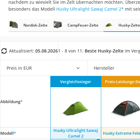
nachdem zu wievielt Sie im Zelt übernachten möchten. Überze
Trekkingschuhe H
besonders das Modell
Husky Ultralight Sawaj Camel 2
*
mit se
Reisetasche mit Ro
Klimmzugstation
Nordisk-Zelte
CampFeuer-Zelte
Husky-Zelte
Koffer
Nachtsichtgerät
Aktualisiert:
05.08.2026
1 - 8 von 11:
Beste Husky-Zelte
im Verg
Faltschloss
Handgepäck-Koffe
Preis in EUR
Hersteller
Vibrationsplatte
Vergleichssieger
Preis-Leistungs-Si
Wanderschuhe He
Sicherheitsweste R
Abbildung
*
Service
Husky Ultralight Sawaj
Modell
*
Husky Extreme Fele
Camel 2