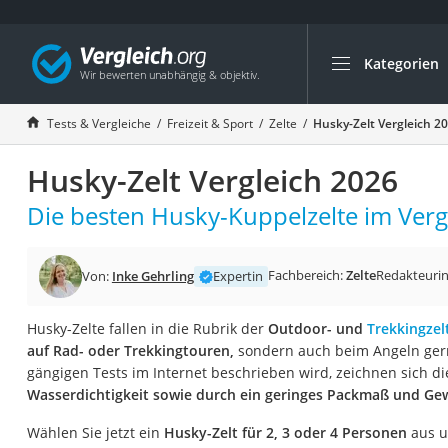
Kategorien
Die beliebtesten V
Freizeit & Sport
Tests & Vergleiche
Freizeit & Sport
Zelte
Husky-Zelt Vergleich 2
Gartentrampolin
Husky-Zelt Vergleich 2026
Trampolin
Metalldetektor
Die besten Husky-Kuppelzelte im Vergl
Eufab-Fahrradträg
Trampolin 366 cm
Fachbereich:
Zelte
Redakteuri
Von:
Inke Gehrling
Expertin
Fahrradschloss
Husky-Zelte fallen in die Rubrik der
Outdoor- und
Trekkingzel
Aluminium-Koffer
auf Rad- oder Trekkingtouren,
sondern auch beim Angeln gern
Futterboot
gängigen Tests im Internet beschrieben wird, zeichnen sich di
Wasserdichtigkeit sowie durch ein geringes Packmaß und Ge
Air Bike
E-Bike-Dreirad
Wählen Sie jetzt ein
Husky-Zelt für 2, 3 oder 4 Personen
aus un