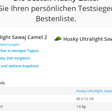
ie Ihren persönlichen Testsiege
Bestenliste.
light Sawaj Camel 2
Husky Ultralight Sa
Bewertungen
ferbar in wenigen Tagen
)
sky-Zelt Vergleich
h und weitere Angebote
ils
Husky Ultralight Saw
40 x 12 cm
ht
1,6 kg