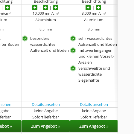
ichtung
Beschichtung
Beschichtung
B
mm/cm²
10.000 mm/cm²
8.000 mm/cm²
7
nium
Akuminium
Aluminium
mm
8,5 mm
8,5 mm
s
besonders
sehr wasserdichtes
mit
hter Boden
wasserdichtes
Außenzelt und Boden
was
t
Außenzelt und Boden
mit zwei Eingängen
Auß
und kleinen Vorzelt-
sehr
Arealen
verschweißte und
wasserdichte
Siegelnähte
ansehen
Details ansehen
Details ansehen
ngabe
keine Angabe
keine Angabe
eferbar
Sofort lieferbar
Sofort lieferbar
Sof
ebot »
Zum Angebot »
Zum Angebot »
Zu