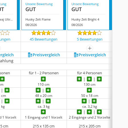
tung
Unsere Bewertung
Unsere Bewertung
Unsere
UT
GUT
GUT
GUT
Husky Zelt Sawaj Ultra 2
Husky Zelt Flame
Husky Zelt Bright 4
Husky 
08/2026
08/2026
08/202
tungen
45 Bewertungen
5 Bewertungen
37 
ehr anzeigen
mehr anzeigen
ergleich
Preis­vergleich
Preis­vergleich
P
zahlung
rsonen
für 1 - 2 Personen
für 4 Personen
fü
cm
110 cm
130 cm
4 cm
48 x 20 cm
50 x 18 cm
8 kg
ca. 3 kg
ca. 3,2 kg
 1 Vorzelt
1 Eingang und 1 Vorzelt
2 Eingänge und 2 Vorzelte
1 Eing
15 cm
215 x 135 cm
215 x 205 cm
2