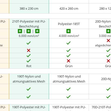
380 x 230 cm
420 x 260 cm
280 x 1
 PU-
210T-Polyester mit PU-
20D-Nylon
Polyester-185T
Beschichtung
Beschic
6.000 mm/cm²
4.000 mm/cm²
3.000 m
te
abgedichte
Rot
Grün
Grü
U-
190T-Nylon und
190T-Nylon und
20D-N
atmungsaktives Mesh
atmungsaktives Mesh
 PU-
190T-Polyester mit PU-
190T-Polyester mit PU-
70D-210T-Pol