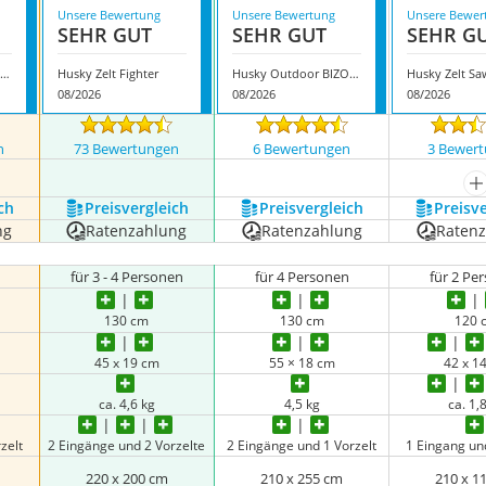
Unsere Bewertung
Unsere Bewertung
Unsere Bewer
SEHR GUT
SEHR GUT
SEHR G
Husky Extreme Felen 2-3
Husky Zelt Fighter
Husky Outdoor BIZON 4 Plus
08/2026
08/2026
08/2026
n
73 Bewertungen
6 Bewertungen
3 Bewer
m
ch
Preis­vergleich
Preis­vergleich
Preis­v
ng
Ratenzahlung
Ratenzahlung
Raten
für 3 - 4 Personen
für 4 Personen
für 2 Pe
130 cm
130 cm
120 
45 x 19 cm
55 × 18 cm
42 x 1
ca. 4,6 kg
4,5 kg
ca. 1,
zelt
2 Eingänge und 2 Vorzelte
2 Eingänge und 1 Vorzelt
1 Eingang und
220 x 200 cm
210 x 255 cm
210 x 1