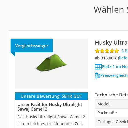
Wählen S
Husky Ultra
Vergleichssieger
3 
ab 316,00 €
(
Lie
Platz 1 im Hu
Preisvergleic
Technische Deta
Unsere Bewertung:
SEHR GUT
Modell
Unser Fazit für Husky Ultralight
Sawaj Camel 2:
Packmaße
Das Husky Ultralight Sawaj Camel 2
Geringes Gewic
ist ein leichtes, freistehendes Zelt,