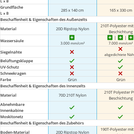
L x B
Grundfläche
285 x 140 cm
165 x 330 cm
L x B
Beschaffenheit & Eigenschaften des Außenzelts
210T-Polyester mit
Material
20D Ripstop Nylon
Beschichtung
Wassersäule
3.000 mm/cm²
7.000 mm/cm²
Siegelnähte
abgedichtete Näh
Belüftungsklappe
UV-Schutz
Schneekragen
Farbe
Grün
Grün
Beschaffenheit & Eigenschaften des Innenzelts
210T Polyester P
Material
70D 210T Nylon
Beschichtung
Abnehmbare
Innenkabine
Moskitonetz
Beschaffenheit & Eigenschaften des Zubehörs
190T-Polyester mit
Boden-Material
20D Ripstop Nylon