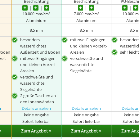
Beschichtung
Beschichtung
PU-Besch
10.000 mm/cm²
7.000 mm/cm²
10.000 
Aluminium
Aluminium
Alumi
8,5 mm
8,5 mm
8,5 
besonders
mit zwei Eingängen
besonder
wasserdichtes
und kleinen Vorzelt-
wasserdic
Boden
Außenzelt und Boden
Arealen
sehr leich
zelt
mit zwei Eingängen
verschweißte und
und kleinen Vorzelt-
wasserdichte
Arealen
Siegelnähte
verschweißte und
wasserdichte
Siegelnähte
2 große Taschen an
den Innenwänden
n
Details ansehen
Details ansehen
Details 
keine Angabe
keine Angabe
keine A
r
Sofort lieferbar
Sofort lieferbar
Sofort li
»
Zum Angebot »
Zum Angebot »
Zum Ang