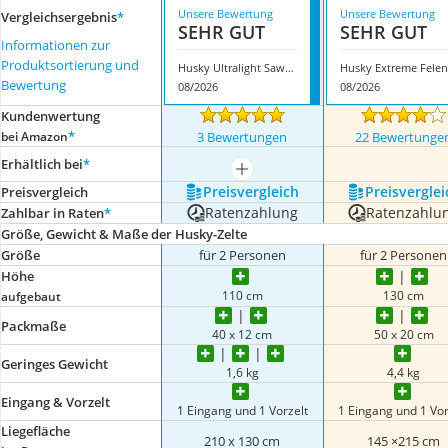
Unsere Bewertung
Unsere Bewertung
Vergleichsergebnis
*
SEHR GUT
SEHR GUT
Informationen zur
Produktsortierung und
Husky Ultralight Sawaj Camel 2
Bewertung
08/2026
08/2026
Kundenwertung
*
bei Amazon
3 Bewertungen
22 Bewertunge
Erhältlich bei
*
mehr anzeigen
Preis­vergleich
Preis­verglei
Preis­vergleich
Ratenzahlung
Ratenzahlu
Zahlbar in Raten
*
Größe, Gewicht & Maße der Husky-Zelte
Größe
für 2 Personen
für 2 Personen
Höhe
110 cm
130 cm
aufgebaut
Packmaße
40 x 12 cm
‎50 x 20 cm
Geringes Gewicht
1,6 kg
4,4 kg
Eingang & Vorzelt
1 Eingang und 1 Vorzelt
1 Eingang und 1 Vor
Liegefläche
210 x 130 cm
145 ×215 cm