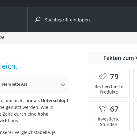
ergleiche nach Kategorie
026
Fakten zum 
eich.
er
79
n:
Henriette Ast
Recherchierte
Produkte
te
, die nicht nur als Unterschlupf
67
e genutzt werden. Wie in
e Zelte durch eine
hohe
Investierte
wicht
aus.
Stunden
serer Vergleichstabelle, je