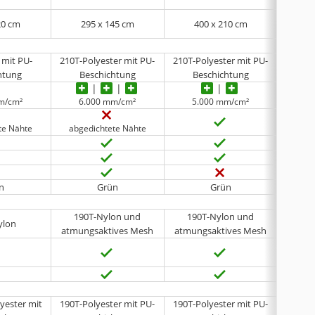
20 cm
295 x 145 cm
400 x 210 cm
2
 mit PU-
210T-Polyester mit PU-
210T-Polyester mit PU-
185T-P
htung
Beschichtung
Beschichtung
B
m/cm²
6.000 mm/cm²
5.000 mm/cm²
4
te Nähte
abgedichtete Nähte
keine 
n
Grün
Grün
190T-Nylon und
190T-Nylon und
19
ylon
atmungsaktives Mesh
atmungsaktives Mesh
atmun
yester mit
190T-Polyester mit PU-
190T-Polyester mit PU-
190T-P