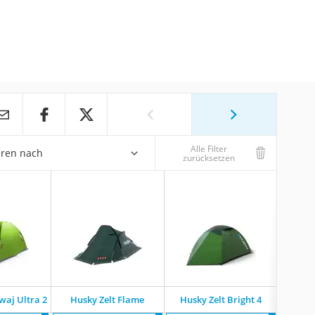
Alle Filter
eren nach
zurücksetzen
waj Ultra 2
Husky Zelt Flame
Husky Zelt Bright 4
Husk