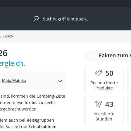
ergleiche nach Kategorie
ich 2026
26
Fakten zum 
rgleich.
er
50
n:
Maja Mainka
Recherchierte
Produkte
sind, kommen die Camping-Zelte
43
werden diese
für bis zu sechs
rgebracht werden.
Investierte
Stunden
udem
auch bei Reisegruppen
le. So sind die
Schlafkabinen