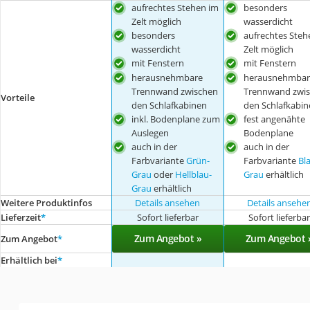
aufrechtes Stehen im
besonders
Zelt möglich
wasserdicht
besonders
aufrechtes Steh
wasserdicht
Zelt möglich
mit Fenstern
mit Fenstern
herausnehmbare
herausnehmbar
Trennwand zwischen
Trennwand zwi
Vorteile
den Schlafkabinen
den Schlafkabin
inkl. Bodenplane zum
fest angenähte
Auslegen
Bodenplane
auch in der
auch in der
Farbvariante
Grün-
Farbvariante
Bl
Grau
oder
Hellblau-
Grau
erhältlich
Grau
erhältlich
Weitere Produktinfos
Details ansehen
Details ansehe
Lieferzeit
*
Sofort lieferbar
Sofort lieferba
Zum Angebot »
Zum Angebot 
Zum Angebot
*
Erhältlich bei
*