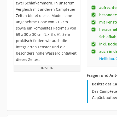
zwei Schlafkammern. In unserem
aufrechte
Vergleich mit anderen Campfeuer-
besonders
Zelten bietet dieses Modell eine
angenehme Höhe von 215 cm
mit Fenst
sowie ein kompaktes Packmaß von
herausne
69 x 30 x 30 cm (L x B x H). Sehr
Schlafkab
praktisch finden wir auch die
inkl. Bod
integrierten Fenster und die
auch in d
besonders hohe Wasserdichtigkeit
Hellblau-
dieses Zeltes.
07/2026
Fragen und Ant
Besitzt das C
Das CampFeuer 
Gepäck aufbe