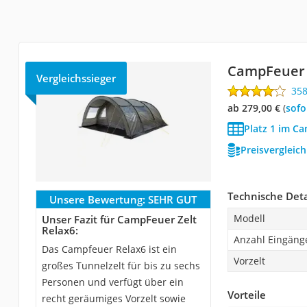
CampFeuer 
Vergleichssieger
35
ab 279,00 €
(
Sof
Platz 1 im Ca
Preisvergleic
Technische Deta
Unsere Bewertung:
SEHR GUT
Modell
Unser Fazit für CampFeuer Zelt
Relax6:
Anzahl Eingäng
Das Campfeuer Relax6 ist ein
Vorzelt
großes Tunnelzelt für bis zu sechs
Personen und verfügt über ein
Vorteile
recht geräumiges Vorzelt sowie