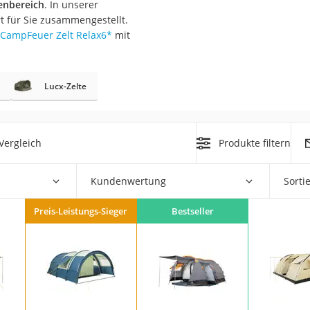
ßenbereich
. In unserer
erren
t für Sie zusammengestellt.
llen
CampFeuer Zelt Relax6
*
mit
Lucx-Zelte
r
Vergleich
Produkte filtern
Kundenwertung
Sorti
rren
eiten
Preis-Leistungs-Sieger
Bestseller