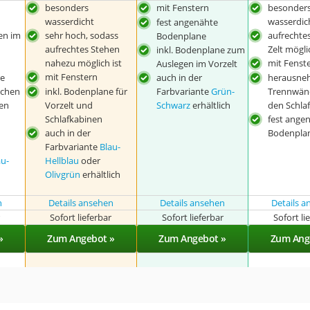
besonders
mit Fenstern
besonder
wasserdicht
wasserdic
fest angenähte
en im
sehr hoch, sodass
aufrechte
Bodenplane
aufrechtes Stehen
Zelt mögli
inkl. Bodenplane zum
nahezu möglich ist
mit Fenst
Auslegen im Vorzelt
mit Fenstern
e
auch in der
herausne
schen
inkl. Bodenplane für
Farbvariante
Grün-
Trennwän
en
Vorzelt und
Schwarz
erhältlich
den Schla
Schlafkabinen
fest ange
auch in der
Bodenpla
Farbvariante
Blau-
au-
Hellblau
oder
Olivgrün
erhältlich
n
Details ansehen
Details ansehen
Details 
r
Sofort lieferbar
Sofort lieferbar
Sofort li
»
Zum Angebot »
Zum Angebot »
Zum Ang