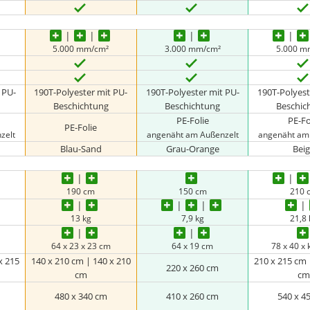
5.000 mm/cm²
3.000 mm/cm²
5.000 m
 PU-
190T-Polyester mit PU-
190T-Polyester mit PU-
190T-Polyest
Beschichtung
Beschichtung
Beschic
PE-Folie
PE-Fo
PE-Folie
zelt
angenäht am Außenzelt
angenäht am
Blau-Sand
Grau-Orange
Bei
190 cm
150 cm
210 
13 kg
7,9 kg
21,8
64 x 23 x 23 cm
64 x 19 cm
78 x 40 x 
x 215
140 x 210 cm | 140 x 210
210 x 215 cm 
220 x 260 cm
cm
c
480 x 340 cm
410 x 260 cm
540 x 4