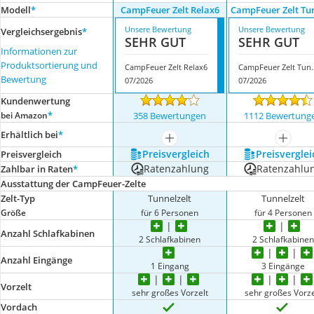
Modell
*
CampFeuer Zelt Relax6
CampFeuer Zelt Tu
Unsere Bewertung
Unsere Bewertung
Vergleichsergebnis
*
SEHR GUT
SEHR GUT
Informationen zur
Produktsortierung und
CampFeuer Zelt Relax6
CampFeuer 
Bewertung
07/2026
07/2026
Kundenwertung
*
bei Amazon
358 Bewertungen
1112 Bewertung
Erhältlich bei
*
mehr anzeigen
mehr a
Preis­vergleich
Preis­verglei
Preis­vergleich
Ratenzahlung
Ratenzahlu
Zahlbar in Raten
*
Ausstattung der CampFeuer-Zelte
Zelt-Typ
Tunnelzelt
Tunnelzelt
Größe
für 6 Personen
für 4 Personen
Anzahl Schlafkabinen
2 Schlafkabinen
2 Schlafkabinen
Anzahl Eingänge
1 Eingang
3 Eingänge
Vorzelt
sehr großes Vorzelt
sehr großes Vorze
Vordach