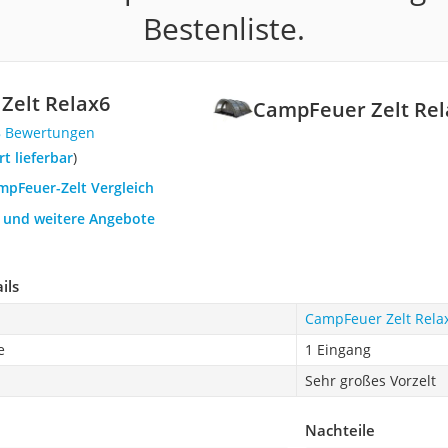
Bestenliste.
Zelt Relax6
CampFeuer Zelt Rel
8 Bewertungen
ort lieferbar
)
mpFeuer-Zelt Vergleich
h und weitere Angebote
ils
CampFeuer Zelt Rela
e
1 Eingang
Sehr großes Vorzelt
Nachteile