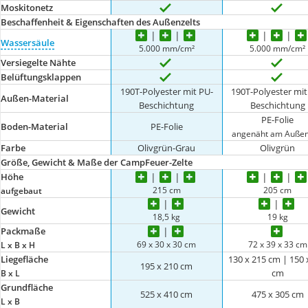
Moskitonetz
Beschaffenheit & Eigenschaften des Außenzelts
Wassersäule
5.000 mm/cm²
5.000 mm/cm²
Versiegelte Nähte
Belüftungsklappen
190T-Polyester mit PU-
190T-Polyester mit
Außen-Material
Beschichtung
Beschichtung
PE-Folie
Boden-Material
PE-Folie
angenäht am Außen
Farbe
Olivgrün-Grau
Olivgrün
Größe, Gewicht & Maße der CampFeuer-Zelte
Höhe
215 cm
205 cm
aufgebaut
Gewicht
18,5 kg
19 kg
Packmaße
69 x 30 x 30 cm
72 x 39 x 33 cm
L x B x H
Liegefläche
130 x 215 cm | 150 
195 x 210 cm
cm
B x L
Grundfläche
525 x 410 cm
475 x 305 cm
L x B