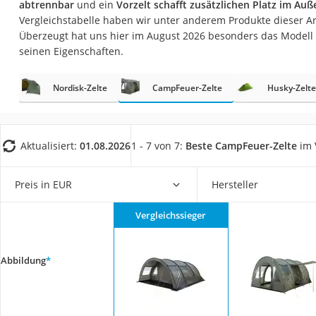
abtrennbar
und ein
Vorzelt schafft zusätzlichen Platz im Au
Trekkingschuhe H
Vergleichstabelle haben wir unter anderem Produkte dieser Ar
Reisetasche mit Ro
Überzeugt hat uns hier im August 2026 besonders das Modell
seinen Eigenschaften.
Klimmzugstation
Koffer
Nordisk-Zelte
CampFeuer-Zelte
Husky-Zelte
Nachtsichtgerät
Faltschloss
Handgepäck-Koffe
Aktualisiert:
01.08.2026
1 - 7 von 7:
Beste CampFeuer-Zelte
im 
Vibrationsplatte
Preis in EUR
Hersteller
Wanderschuhe He
Sicherheitsweste R
Vergleichssieger
Service
Abbildung
*