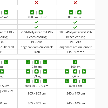
m/cm²
3.000 mm/cm²
3.000 mm/cm²
er mit PU-
210T-Polyester mit PU-
190T-Polyester mit PU-
htung
Beschichtung
Beschichtung
lie
PE-Folie
PE-Folie
 Außenzelt
angenäht am Außenzelt
angenäht am Außenzelt
ge
Blau
Blau/Creme
cm
250 cm
100 cm
 kg
6,9 kg
2,4 kg
k. A. cm
60 x 20 x k. A. cm
80 x 4 cm
| 210 x 215
365 x 365 cm
245 x 145 cm
m
50 cm
365 x 365 cm
245 x 145 cm