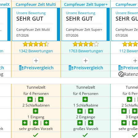
nnelX
Campfeuer Zelt Multi
Campfeuer Zelt Super+
Campfeuer 
Unsere Bewertung
Unsere Bewertung
Unsere Bewer
SEHR GUT
SEHR GUT
SEHR G
Zelt TunnelX
Campfeuer Zelt Multi
Campfeuer Zelt Super+
Campfeuer Zel
07/2026
07/2026
07/2026
en
1342 Bewertungen
1763 Bewertungen
112 Bewe
nzeigen
mehr anzeigen
mehr anzeigen
m
ch
Preis­vergleich
Preis­vergleich
Preis­v
ng
Raten
Tunnelzelt
Tunnelzelt
Tunnel
für 4 Personen
für 4 Personen
für 6 Pe
2 Schlafkabinen
1 Schlafkabine
2 Schlaf
1 Eingang
2 Eingänge
3 Eing
lt
sehr großes Vorzelt
großes Vorzelt
sehr große