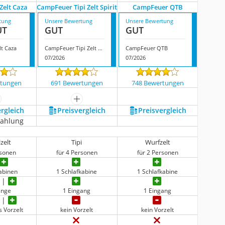
Zelt Caza
CampFeuer Tipi Zelt Spirit
CampFeuer QTB
tung
Unsere Bewertung
Unsere Bewertung
UT
GUT
GUT
t Caza
CampFeuer Tipi Zelt Spirit
CampFeuer QTB
07/2026
07/2026
rtungen
691 Bewertungen
748 Bewertungen
ehr anzeigen
mehr anzeigen
ergleich
Preis­vergleich
Preis­vergleich
zahlung
zelt
Tipi
Wurfzelt
rsonen
für 4 Personen
für 2 Personen
kabinen
1 Schlafkabine
1 Schlafkabine
änge
1 Eingang
1 Eingang
s Vorzelt
kein Vorzelt
kein Vorzelt