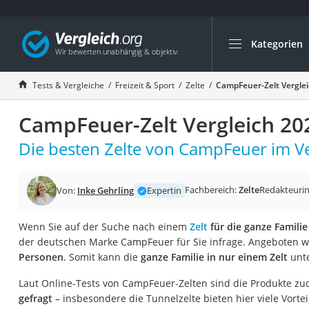
Kategorien
Die beliebtesten V
Freizeit & Sport
Tests & Vergleiche
Freizeit & Sport
Zelte
CampFeuer-Zelt Vergle
Gartentrampolin
CampFeuer-Zelt Vergleich 20
Trampolin
Metalldetektor
Die besten Zelte von CampFeuer im Ve
Eufab-Fahrradträg
Trampolin 366 cm
Fachbereich:
Zelte
Redakteuri
Von:
Inke Gehrling
Expertin
Fahrradschloss
Wenn Sie auf der Suche nach einem
Zelt
für die ganze Familie
Aluminium-Koffer
der deutschen Marke CampFeuer für Sie infrage. Angeboten 
Futterboot
Personen
. Somit kann die
ganze Familie in nur einem Zelt
unte
Air Bike
Laut Online-Tests von CampFeuer-Zelten sind die Produkte z
E-Bike-Dreirad
gefragt
– insbesondere die Tunnelzelte bieten hier viele Vortei