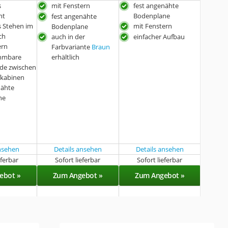
s
mit Fenstern
fest angenähte
ht
Bodenplane
fest angenähte
s Stehen im
mit Fenstern
Bodenplane
ch
auch in der
einfacher Aufbau
ern
Farbvariante
Braun
hmbare
erhältlich
de zwischen
fkabinen
nähte
ne
ansehen
Details ansehen
Details ansehen
eferbar
Sofort lieferbar
Sofort lieferbar
ebot »
Zum Angebot »
Zum Angebot »