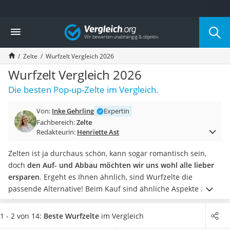
Die beliebtesten Vergleiche nach Kategorie
Vergleich
Freizeit & Sport
Gartentrampolin
Zelte
Wurfzelt Vergleich 2026
Trampolin
Metalldetektor
Wurfzelt Vergleich 2026
Eufab-Fahrradträger
Die besten Pop-up-Zelte im Vergleich.
Trampolin 366 cm
Fahrradschloss
Von:
Inke Gehrling
Expertin
Aluminium-Koffer
Fachbereich:
Zelte
Futterboot
Redakteurin:
Henriette Ast
Air Bike
E-Bike-Dreirad
Zelten ist ja durchaus schön, kann sogar romantisch sein,
Trekkingschuhe Herren
doch
den Auf- und Abbau möchten wir uns wohl alle lieber
Reisetasche mit Rollen
ersparen
. Ergeht es Ihnen ähnlich, sind Wurfzelte die
Klimmzugstation
passende Alternative!
Beim Kauf sind ähnliche Aspekte zu
Koffer
beachten wie bei gängigen Zelten: Neben der Belüftung also
Nachtsichtgerät
vor allem die Wasserdichtigkeit. Möchten Sie hier nichts
1 - 2 von 14:
Beste Wurfzelte
im Vergleich
Faltschloss
riskieren,
empfehlen wir Produkte mit einer Wassersäule