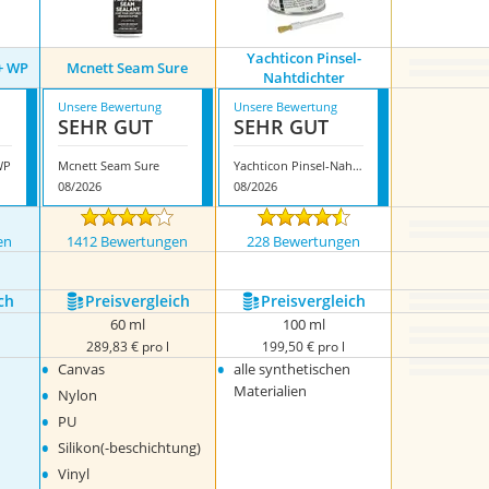
Yachticon Pinsel-
+ WP
Mcnett Seam Sure
Nahtdichter
Unsere Bewertung
Unsere Bewertung
SEHR GUT
SEHR GUT
WP
Mcnett Seam Sure
Yachticon Pinsel-Nahtdichter
08/2026
08/2026
en
1412 Bewertungen
228 Bewertungen
nzeigen
ch
Preis­vergleich
Preis­vergleich
60 ml
100 ml
289,83 € pro l
199,50 € pro l
•
•
Canvas
alle synthetischen
•
Materialien
Nylon
•
PU
•
Silikon(-beschichtung)
•
Vinyl