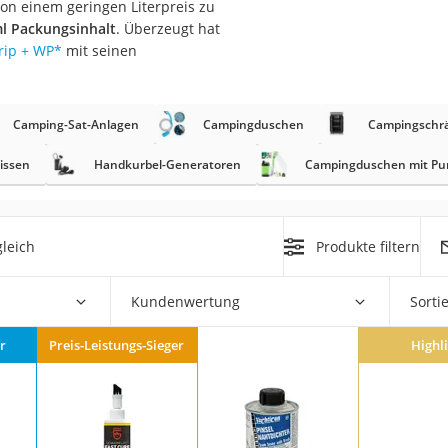
on einem geringen Literpreis zu
erren
l Packungsinhalt
. Überzeugt hat
llen
ip + WP
*
mit seinen
Camping-Sat-Anlagen
Campingduschen
Campingschr
issen
Handkurbel-Generatoren
Campingduschen mit P
r
leich
Produkte filtern
rren
eiten
Kundenwertung
Sorti
r
Preis-Leistungs-Sieger
Highl