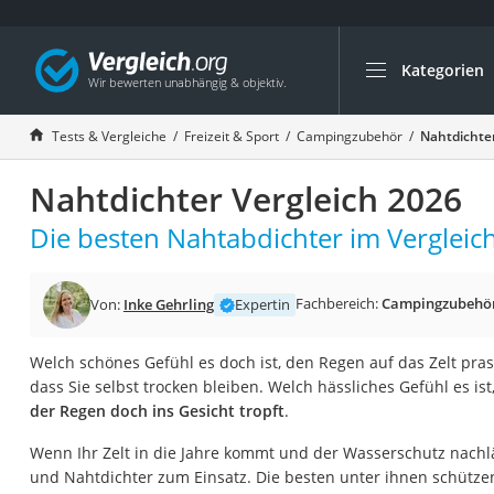
Kategorien
Die beliebtesten V
Freizeit & Sport
Tests & Vergleiche
Freizeit & Sport
Campingzubehör
Nahtdichter
Gartentrampolin
Nahtdichter Vergleich 2026
Trampolin
Metalldetektor
Die besten Nahtabdichter im Vergleich
Eufab-Fahrradträg
Trampolin 366 cm
Fachbereich:
Campingzubehö
Von:
Inke Gehrling
Expertin
Fahrradschloss
Welch schönes Gefühl es doch ist, den Regen auf das Zelt pra
Aluminium-Koffer
dass Sie selbst trocken bleiben. Welch hässliches Gefühl es ist
Futterboot
der Regen doch ins Gesicht tropft
.
Air Bike
Wenn Ihr Zelt in die Jahre kommt und der Wasserschutz nach
E-Bike-Dreirad
und Nahtdichter zum Einsatz. Die besten unter ihnen schütze