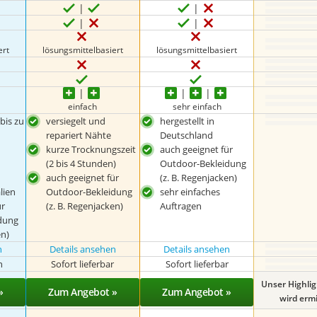
ert
lösungsmittelbasiert
lösungsmittelbasiert
einfach
sehr einfach
bis zu
versiegelt und
hergestellt in
repariert Nähte
Deutschland
kurze Trocknungszeit
auch geeignet für
(2 bis 4 Stunden)
Outdoor-Bekleidung
auch geeignet für
(z. B. Regenjacken)
lien
Outdoor-Bekleidung
sehr einfaches
ür
(z. B. Regenjacken)
Auftragen
dung
en)
n
Details ansehen
Details ansehen
n
Sofort lieferbar
Sofort lieferbar
Unser Highli
»
Zum Angebot »
Zum Angebot »
wird ermit