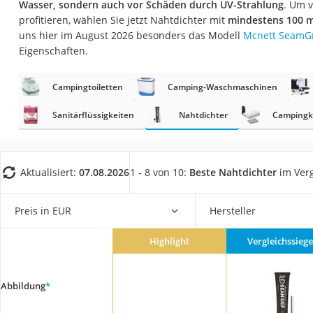
Wasser, sondern auch vor Schäden durch UV-Strahlung
. Um v
Trekkingschuhe H
profitieren, wählen Sie jetzt Nahtdichter mit
mindestens 100 m
Reisetasche mit Ro
uns hier im August 2026 besonders das Modell
Mcnett SeamGr
Eigenschaften.
Klimmzugstation
Koffer
Campingtoiletten
Camping-Waschmaschinen
Nachtsichtgerät
Sanitärflüssigkeiten
Nahtdichter
Campingk
Faltschloss
Handgepäck-Koffe
Vibrationsplatte
Aktualisiert:
07.08.2026
1 - 8 von 10:
Beste Nahtdichter
im Verg
Wanderschuhe He
Preis in EUR
Hersteller
Sicherheitsweste R
Service
Highlight
Vergleichssiege
Abbildung
*