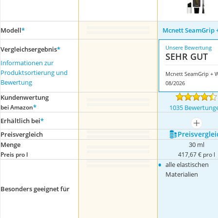
Modell
*
Mcnett SeamGrip 
Unsere Bewertung
Vergleichsergebnis
*
SEHR GUT
Informationen zur
Produktsortierung und
Mcnett SeamGrip + 
Bewertung
08/2026
Kundenwertung
*
bei Amazon
1035 Bewertung
Erhältlich bei
*
mehr a
Preis­verglei
Preis­vergleich
Menge
30 ml
Preis pro l
417,67 € pro l
•
alle elastischen
Materialien
Besonders geeignet für