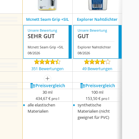
Mcnett Seam Grip +SIL
Explorer Nahtdichter
Campf
Unsere Bewertung
Unsere Bewertung
Unsere
SEHR GUT
GUT
GUT
Mcnett Seam Grip +SIL
Explorer Nahtdichter
Campfr
08/2026
08/2026
08/202
351 Bewertungen
49 Bewertungen
150
mehr anzeigen
Preis­vergleich
Preis­vergleich
P
30 ml
100 ml
434,67 € pro l
153,50 € pro l
1
•
•
•
alle elastischen
synthetische
Baumw
•
Materialien
Materialien (nicht
Polye
geeignet für PVC)
•
Nylon
•
Misch