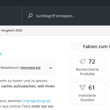
ergleiche nach Kategorie
 Vergleich 2026
Fakten zum 
.
er
72
r
Redakteurin:
Henriette Ast
Recherchierte
Produkte
sseln zu hören und zu wissen,
61
,
nachts aufzuwachen, weil Ihnen
Investierte
Stunden
lässt, kommen
Imprägnierspray
n laut Online-Tests
nicht nur vor