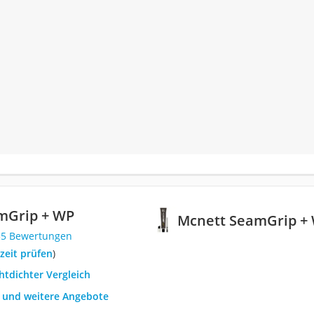
mGrip + WP
Mcnett SeamGrip +
35 Bewertungen
rzeit prüfen
)
htdichter Vergleich
h und weitere Angebote