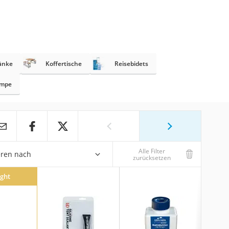
änke
Koffertische
Reisebidets
umpe
Alle Filter
eren nach
zurücksetzen
ight