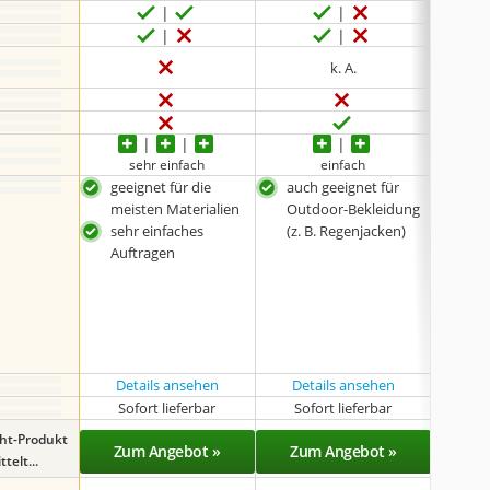
k. A.
lösun
sehr einfach
einfach
s
geeignet für die
auch geeignet für
was
meisten Materialien
Outdoor-Bekleidung
auch
sehr einfaches
(z. B. Regenjacken)
Out
Auftragen
(z. 
sehr
Auf
Details ansehen
Details ansehen
Det
Sofort lieferbar
Sofort lieferbar
Sof
ght-Produkt
Zum Angebot »
Zum Angebot »
Zu
telt...