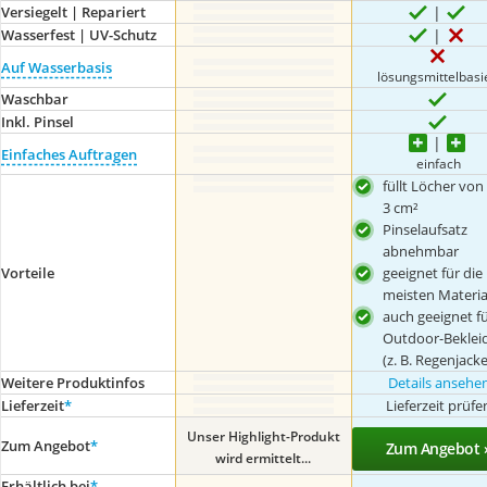
Versiegelt | Repariert
Wasserfest | UV-Schutz
Auf Wasserbasis
lösungsmittelbasi
Waschbar
Inkl. Pinsel
Einfaches Auftragen
einfach
füllt Löcher von 
3 cm²
Pinselaufsatz
abnehmbar
Vorteile
geeignet für die
meisten Materia
auch geeignet f
Outdoor-Beklei
(z. B. Regenjack
Weitere Produktinfos
Details ansehe
Lieferzeit
*
Lieferzeit prüfe
Unser Highlight-Produkt
Zum Angebot
*
Zum Angebot 
wird ermittelt...
Erhältlich bei
*