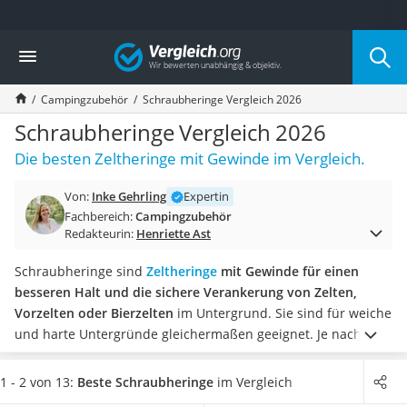
Die beliebtesten Vergleiche nach Kategorie
Vergleich
Freizeit & Sport
Gartentrampolin
Campingzubehör
Schraubheringe Vergleich 2026
Trampolin
Metalldetektor
Schraubheringe Vergleich 2026
Eufab-Fahrradträger
Die besten Zeltheringe mit Gewinde im Vergleich.
Trampolin 366 cm
Fahrradschloss
Von:
Inke Gehrling
Expertin
Aluminium-Koffer
Fachbereich:
Campingzubehör
Futterboot
Redakteurin:
Henriette Ast
Air Bike
E-Bike-Dreirad
Schraubheringe sind
Zeltheringe
mit Gewinde für einen
Trekkingschuhe Herren
besseren Halt und die sichere Verankerung von Zelten,
Reisetasche mit Rollen
Vorzelten oder Bierzelten
im Untergrund. Sie sind für weiche
Klimmzugstation
und harte Untergründe gleichermaßen geeignet. Je nach
Koffer
Modell können sie mit dem Akkuschrauber, von Hand oder
Nachtsichtgerät
auf beide Arten in den Boden geschraubt werden.
Laut Tests
1 - 2 von 13:
Beste Schraubheringe
im Vergleich
Faltschloss
im Internet sind Heringe aus Stahl besonders stabil. Wenn