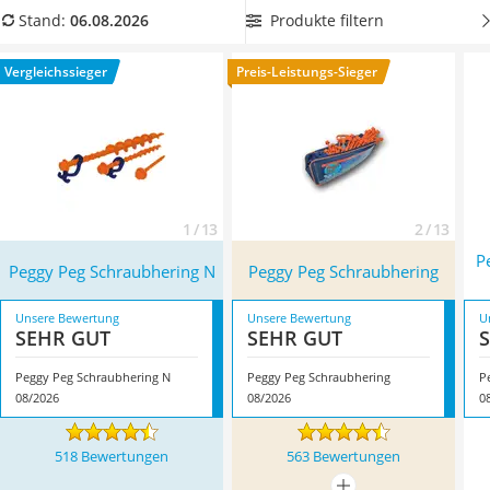
Handgepäck-Koffer
Sie stattdessen ein leichteres Gewicht wollen, wählen Sie jetzt
Produkte filtern
Stand:
06.08.2026
Vibrationsplatte
ein Modell aus Kunststoff aus unserer Vergleichstabelle.
Wanderschuhe Herren
Überzeugt hat uns hier im August 2026 besonders das
Vergleichssieger
Preis-Leistungs-Sieger
Sicherheitsweste Reiten
Modell
Peggy Peg Schraubhering N
*
mit seinen
Service
Eigenschaften.
1 / 13
2 / 13
P
Peggy Peg Schraubhering N
Peggy Peg Schraubhering
Unsere Bewertung
Unsere Bewertung
U
SEHR GUT
SEHR GUT
Peggy Peg Schraubhering N
Peggy Peg Schraubhering
P
08/2026
08/2026
0
518 Bewertungen
563 Bewertungen