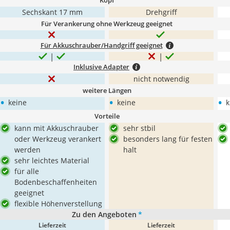
Kopf
Sechskant 17 mm
Drehgriff
Für Verankerung ohne Werkzeug geeignet
Für Akkuschrauber/Handgriff geeignet
Inklusive Adapter
nicht notwendig
weitere Längen
•
•
•
keine
keine
k
Vorteile
kann mit Akkuschrauber
sehr stbil
oder Werkzeug verankert
besonders lang für festen
werden
halt
sehr leichtes Material
für alle
Bodenbeschaffenheiten
geeignet
flexible Höhenverstellung
Zu den Angeboten
*
Lieferzeit
Lieferzeit