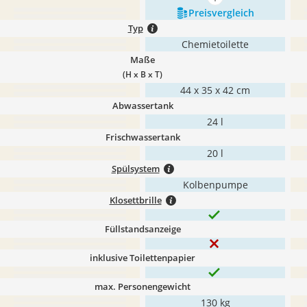
mehr anzeigen
Preis­vergleich
Typ
Chemietoilette
Maße
(H x B x T)
44 x 35 x 42 cm
Abwassertank
24 l
Frischwassertank
20 l
Spülsystem
Kolbenpumpe
Klosettbrille
Füllstandsanzeige
inklusive Toilettenpapier
max. Personengewicht
130 kg