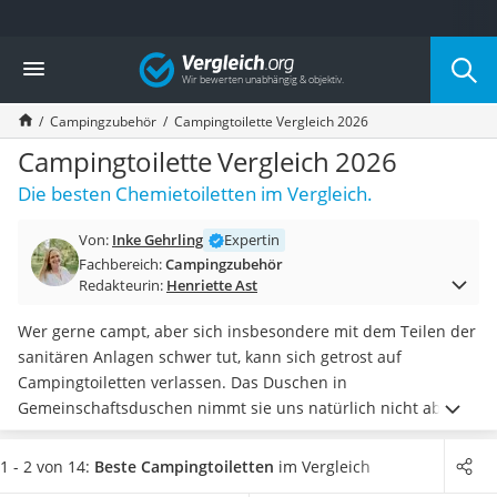
Die beliebtesten Vergleiche nach Kategorie
Vergleich
Freizeit & Sport
Gartentrampolin
Campingzubehör
Campingtoilette Vergleich 2026
Trampolin
Metalldetektor
Campingtoilette Vergleich 2026
Eufab-Fahrradträger
Die besten Chemietoiletten im Vergleich.
Trampolin 366 cm
Fahrradschloss
Von:
Inke Gehrling
Expertin
Aluminium-Koffer
Fachbereich:
Campingzubehör
Futterboot
Redakteurin:
Henriette Ast
Air Bike
E-Bike-Dreirad
Wer gerne campt, aber sich insbesondere mit dem Teilen der
Trekkingschuhe Herren
sanitären Anlagen schwer tut, kann sich getrost auf
Reisetasche mit Rollen
Campingtoiletten verlassen. Das Duschen in
Klimmzugstation
Gemeinschaftsduschen nimmt sie uns natürlich nicht ab,
Koffer
aber für den Toilettengang kann sie durchaus ein
spürbares
Nachtsichtgerät
Plus an Komfort
bedeuten.
Entscheiden Sie sich beim Kauf
1 - 2 von 14:
Beste Campingtoiletten
im Vergleich
Faltschloss
für einen Typen: Chemietoiletten sind weniger