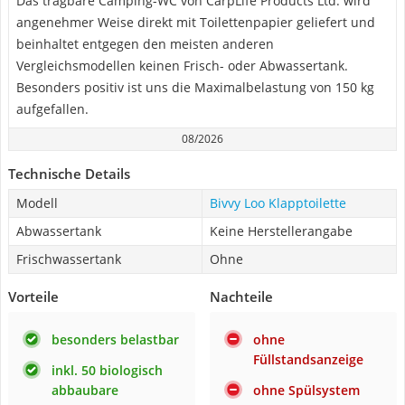
Das tragbare Camping-WC von CarpLife Products Ltd. wird
angenehmer Weise direkt mit Toilettenpapier geliefert und
beinhaltet entgegen den meisten anderen
Vergleichsmodellen keinen Frisch- oder Abwassertank.
Besonders positiv ist uns die Maximalbelastung von 150 kg
aufgefallen.
08/2026
Technische Details
Modell
Bivvy Loo Klapptoilette
Abwassertank
Keine Herstellerangabe
Frischwassertank
Ohne
Vorteile
Nachteile
besonders belastbar
ohne
Füllstandsanzeige
inkl. 50 biologisch
abbaubare
ohne Spülsystem