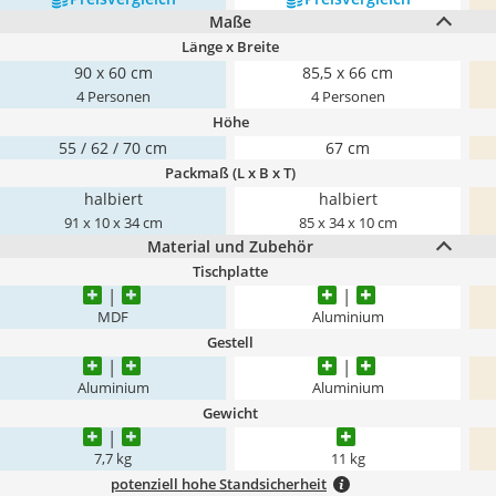
Maße
Länge x Breite
90 x 60 cm
85,5 x 66 cm
4 Personen
4 Personen
Höhe
55 / 62 / 70 cm
67 cm
Packmaß (L x B x T)
halbiert
halbiert
91 x 10 x 34 cm
85 x 34 x 10 cm
Material und Zubehör
Tischplatte
MDF
Aluminium
Gestell
Aluminium
Aluminium
Gewicht
7,7 kg
11 kg
potenziell hohe Standsicherheit