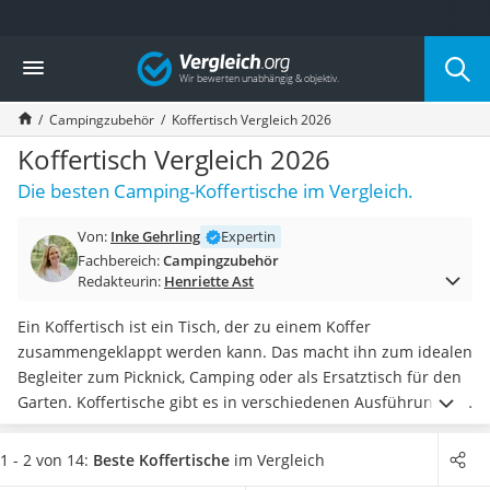
Die beliebtesten Vergleiche nach Kategorie
Vergleich
Freizeit & Sport
Gartentrampolin
Campingzubehör
Koffertisch Vergleich 2026
Trampolin
Metalldetektor
Koffertisch Vergleich 2026
Eufab-Fahrradträger
Die besten Camping-Koffertische im Vergleich.
Trampolin 366 cm
Fahrradschloss
Von:
Inke Gehrling
Expertin
Aluminium-Koffer
Fachbereich:
Campingzubehör
Futterboot
Redakteurin:
Henriette Ast
Air Bike
E-Bike-Dreirad
Ein Koffertisch ist ein Tisch, der zu einem Koffer
Trekkingschuhe Herren
zusammengeklappt werden kann. Das macht ihn zum idealen
Reisetasche mit Rollen
Begleiter zum Picknick, Camping oder als Ersatztisch für den
Klimmzugstation
Garten. Koffertische gibt es in verschiedenen Ausführungen
Koffer
für vier bis acht Personen
. Achten Sie bei der Wahl der
Nachtsichtgerät
Größe darauf, dass Koffertische
beim zusammenklappen
1 - 2 von 14:
Beste Koffertische
im Vergleich
Faltschloss
maximal um die Hälfte verkleinert
werden.
Ein guter