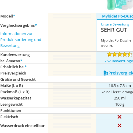
Modell
*
Mybidet Po-Dus
Unsere Bewertung
Vergleichsergebnis
*
SEHR GUT
Informationen zur
Produktsortierung und
Mybidet Po-Dusche
Bewertung
08/2026
Kundenwertung
*
bei Amazon
752 Bewertung
Erhältlich bei
*
Preis­verglei
Preis­vergleich
Größe und Gewicht
Maße (L x B)
16,5 x 7,3 cm
Packmaß (L x B)
keine Herstllerang
Wasserkapazität
250 ml
Leergewicht
100 g
Funktionen
Elektrisch
Wasserdruck einstellbar