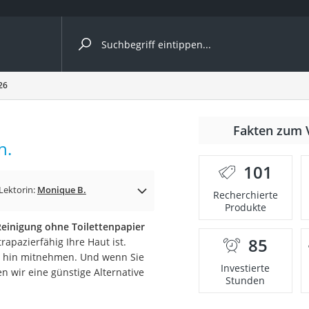
ergleiche nach Kategorie
26
Fakten zum 
h.
101
p)
Lektorin:
Monique B.
Recherchierte
Produkte
einigung ohne Toilettenpapier
85
apazierfähig Ihre Haut ist.
wo hin mitnehmen. Und wenn Sie
Investierte
n wir eine günstige Alternative
Stunden