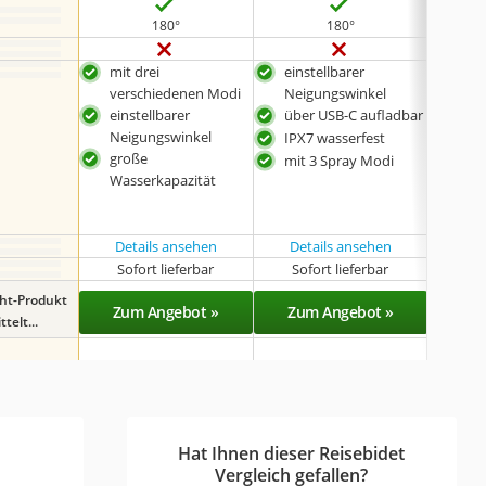
180°
180°
mit drei
einstellbarer
bes
verschiedenen Modi
Neigungswinkel
Kap
einstellbarer
über USB-C aufladbar
hit
Neigungswinkel
IPX7 wasserfest
ausl
große
mit 3 Spray Modi
kein
Wasserkapazität
not
Details ansehen
Details ansehen
Det
Sofort lieferbar
Sofort lieferbar
Sof
ght-Produkt
Zum Angebot »
Zum Angebot »
Zu
telt...
Hat Ihnen dieser Reisebidet
Vergleich gefallen?