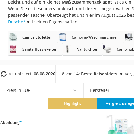
Leicht und auf ein kleines Maß zusammengeklappt
ist es ein 
Eiweißpulver
Wenn Sie es besonders praktisch und dezent mögen, wählen Si
Magnesiumpräpar
passender Tasche
. Überzeugt hat uns hier im August 2026 b
Dusche
*
mit seinen Eigenschaften.
Katzenklappe
Nackenmassagege
Campingtoiletten
Camping-Waschmaschinen
Zeckenschutz Katz
Sanitärflüssigkeiten
Nahtdichter
Campingk
leichter Haartrock
Philips-Sonicare-
Schildkrötenhaus
Aktualisiert:
08.08.2026
1 - 8 von 14:
Beste Reisebidets
im Verg
Mineralfutter Pfer
Preis in EUR
Hersteller
Massagegerät
Service
Highlight
Vergleichssiege
Abbildung
*