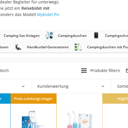
idealer Begleiter für unterwegs.
e jetzt ein
Reisebidet mit
at
esonders das Modell
Mybidet Po-
rät
Camping-Sat-Anlagen
Campingduschen
Campingschr
e
issen
Handkurbel-Generatoren
Campingduschen mit P
ner
Zahnbürste
leich
Produkte filtern
d
Kundenwertung
Sorti
r
Preis-Leistungs-Sieger
Highl