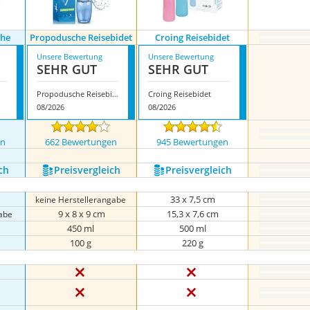
che
Propodusche Reisebidet
Croing Reisebidet
Unsere Bewertung
Unsere Bewertung
SEHR GUT
SEHR GUT
Propodusche Reisebidet
Croing Reisebidet
08/2026
08/2026
en
662 Bewertungen
945 Bewertungen
ch
Preis­vergleich
Preis­vergleich
33 x 7,5 cm
keine Herstellerangabe
‎ 9 x 8 x 9 cm
15,3 x 7,6 cm
abe
450 ml
500 ml
100 g
220 g