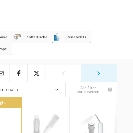
änke
Koffertische
Reisebidets
umpe
Alle Filter
eren nach
zurücksetzen
ight