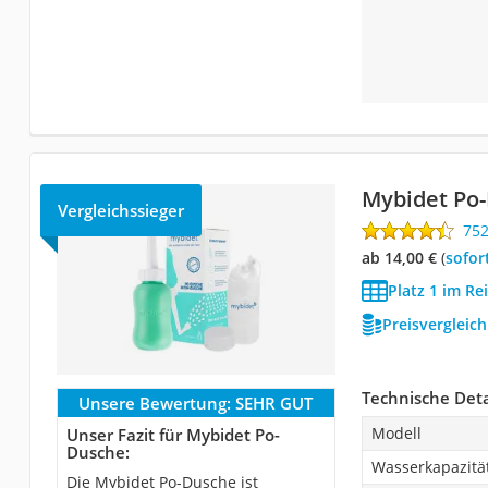
Mybidet Po
Vergleichssieger
75
ab 14,00 €
(
Sofor
Platz 1 im Re
Preisvergleic
Technische Deta
Unsere Bewertung:
SEHR GUT
Modell
Unser Fazit für Mybidet Po-
Dusche:
Wasserkapazitä
Die Mybidet Po-Dusche ist