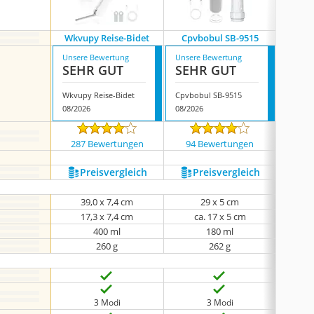
Wkvupy Reise-Bidet
Cpvbobul ‎SB-9515
Pr
Unsere Bewertung
Unsere Bewertung
Unsere
SEHR GUT
SEHR GUT
SEH
Wkvupy Reise-Bidet
Cpvbobul ‎SB-9515
Propod
08/2026
08/2026
08/202
287 Bewertungen
94 Bewertungen
441
Preis­vergleich
Preis­vergleich
P
39,0 x 7,4 cm
29 x 5 cm
10
17,3 x 7,4 cm
ca. 17 x 5 cm
keine
400 ml
180 ml
260 g
262 g
3 Modi
3 Modi