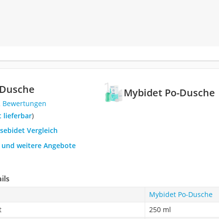
-Dusche
Mybidet Po-Dusche
2 Bewertungen
t lieferbar
)
isebidet Vergleich
h und weitere Angebote
ils
Mybidet Po-Dusche
t
250 ml