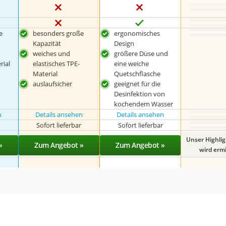
e
besonders große
ergonomisches
Kapazität
Design
weiches und
größere Düse und
rial
elastisches TPE-
eine weiche
Material
Quetschflasche
auslaufsicher
geeignet für die
Desinfektion von
kochendem Wasser
n
Details ansehen
Details ansehen
r
Sofort lieferbar
Sofort lieferbar
Unser Highli
»
Zum Angebot »
Zum Angebot »
wird ermit