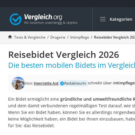
Kategorien
Die beliebtesten V
Drogerie
Tests & Vergleiche
Drogerie
Intimpflege
Reisebidet Vergleich 20
Inhalator
Reisebidet Vergleich 2026
Haarschneider
Rollator
Die besten mobilen Bidets im Vergleic
Braun Rasierer
Katzenklappe (Chi
schreibt über:
Intimpflege
Von:
Henriette Ast
Redakteurin
Rasierer
Ein Bidet ermöglicht eine
gründliche und umweltfreundliche R
Masturbator
und dem damit verbundenen regelmäßigen Test darauf, wie str
Massagepistole
Wenn Sie ein Bidet haben, können Sie es allerdings nirgend
keine Möglichkeit haben, ein Bidet bei Ihnen einzubauen, habe
Epilierer
für Sie: das Reisebidet.
Reisehaartrockner