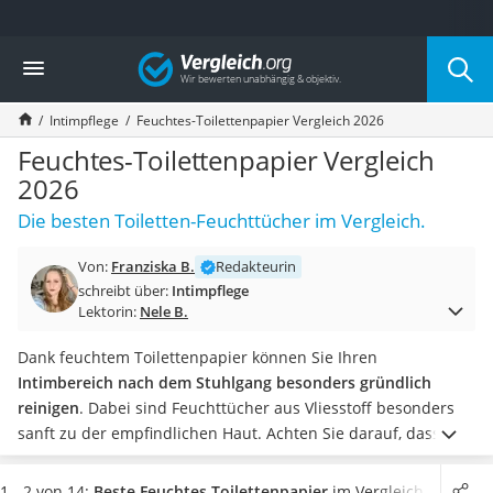
Die beliebtesten Vergleiche nach Kategorie
Vergleich
Drogerie
Inhalator
Intimpflege
Feuchtes-Toilettenpapier Vergleich 2026
Haarschneider
Rollator
Feuchtes-Toilettenpapier Vergleich
Braun Rasierer
2026
Katzenklappe (Chip)
Die besten Toiletten-Feuchttücher im Vergleich.
Rasierer
Masturbator
Von:
Franziska B.
Redakteurin
Massagepistole
schreibt über:
Intimpflege
Epilierer
Lektorin:
Nele B.
Reisehaartrockner
Eiweißpulver
Dank feuchtem Toilettenpapier können Sie Ihren
Magnesiumpräparat
Intimbereich nach dem Stuhlgang besonders gründlich
Katzenklappe
reinigen
. Dabei sind Feuchttücher aus Vliesstoff besonders
Nackenmassagegerät
sanft zu der empfindlichen Haut.
Achten Sie darauf, dass die
Zeckenschutz Katze
feuchten Toilettentücher
pH-neutral und dermatologisch
leichter Haartrockner
getestet
sind. Auch wenn Konservierungsstoffe
1 - 2 von 14:
Beste Feuchtes Toilettenpapier
im Vergleich