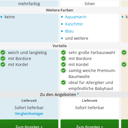
mehrfarbig
Silver
Weitere Farben
•
•
•
keine
Aquamarin
k
•
Kaschmir
•
Blau
•
und weitere
Vorteile
weich und langlebig
sehr große Farbauswahl
mit Bordüre
mit Bordüre
mit Kordel
mit Kordel
samtig weiche Premium-
Baumwolle
ideal für Allergiker und
empfindliche Babyhaut
Zu den Angeboten
*
Lieferzeit
Lieferzeit
Sofort lieferbar
Sofort lieferbar
Vergleichssieger
Zum Angebot »
Zum Angebot »