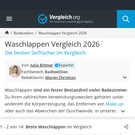
Die beliebtesten Vergleiche nach Kategorie
Vergleich
Wohnen
Matratzen-Topper
Badtextilien
Waschlappen Vergleich 2026
Matratzen
Konferenzlautsprecher
Waschlappen Vergleich 2026
Tageslichtlampe
Die besten Seiftücher im Vergleich.
Badlüfter
Ergonomischer Bürostuhl
Von:
Julia Bittner
Expertin
Bürohocker
Fachbereich:
Badtextilien
Außenleuchte mit Kamera
Redakteurin:
Maren Christian
Ozongeneratoren
Akku-Tischlampe
Waschlappen
sind ein fester Bestandteil vieler Badezimmer
.
Konferenzmikrofon
Zu ihren zahlreichen Verwendungszwecken gehören unter
Klappmatratze
anderem die Körperreinigung, das Entfernen von
Make-up
Duschkopf mit Kalkfilter
oder auch das Abwischen der Duschwände.
In unserer
Aktenvernichter Sicherheitsstufe 4
Vergleichstabelle finden Sie Waschlappen aus
Bettgitter
unterschiedlichen Materialien zusammengefasst. Darunter
1 - 2 von 14:
Beste Waschlappen
im Vergleich
Spannbettlaken
auch solche aus Baumwolle, die Sie
bei bis zu 95 °C in der