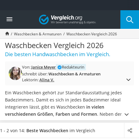
Die beliebtesten Vergleiche nach Kategorie
Vergleich
Wohnen
Matratzen-Topper
Waschbecken & Armaturen
Waschbecken Vergleich 2026
Matratzen
Konferenzlautsprecher
Waschbecken Vergleich 2026
Tageslichtlampe
Die besten Handwaschbecken im Vergleich.
Badlüfter
Ergonomischer Bürostuhl
Von:
Janice Meyer
Redakteurin
Bürohocker
schreibt über:
Waschbecken & Armaturen
Außenleuchte mit Kamera
Lektorin:
Alina V.
Ozongeneratoren
Akku-Tischlampe
Ein Waschbecken gehört zur Standardausstattung jedes
Konferenzmikrofon
Badezimmers. Damit es sich in jedes Badezimmer ideal
Klappmatratze
integrieren lässt, gibt es Waschbecken
in vielen
Duschkopf mit Kalkfilter
verschiedenen Größen, Farben und Formen
.
Neben der
Aktenvernichter Sicherheitsstufe 4
Optik spielt auch die Ausstattung bei der Kaufentscheidung
Bettgitter
sowie Tests im Internet eine wichtige Rolle. Eine Armatur und
1 - 2 von 14:
Beste Waschbecken
im Vergleich
Spannbettlaken
Ablaufgarnitur sind so gut wie nie dabei. Die dafür