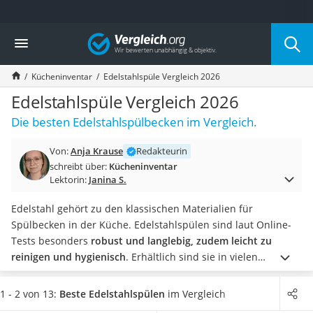
Die beliebtesten Vergleiche nach Kategorie
Vergleich
Haushalt
Wassersprudler
Kücheninventar
Edelstahlspüle Vergleich 2026
Zentralstaubsauger
Brotbackautomat
Edelstahlspüle Vergleich 2026
Wischroboter
Die besten Edelstahlspülbecken im Vergleich.
Wäschespinne
Industriestaubsauger
Von:
Anja Krause
Redakteurin
Spülmaschinentabs
schreibt über:
Kücheninventar
Akku-Staubsauger
Lektorin:
Janina S.
Eierkocher
AEG-Waschmaschine
Edelstahl gehört zu den klassischen Materialien für
Saug-Wisch-Roboter
Spülbecken in der Küche. Edelstahlspülen sind laut Online-
Handstaubsauger
Tests besonders
robust und langlebig, zudem leicht zu
Milchaufschäumer
reinigen und hygienisch
. Erhältlich sind sie in vielen
Kondenstrockner
verschiedenen Varianten und Formen.
Ein wichtiges Merkmal
Reiskocher
beim Kauf ist die Montageart. Meist handelt es sich um
1 - 2 von 13:
Beste Edelstahlspülen
im Vergleich
Heißwasserspender
Einbauspülbecken
. Ebenfalls entscheidend ist die Größe des