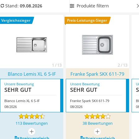
Tierhaarstaubsauger
Unterschrankes. Wählen Sie eine
Edelstahlspüle für 45 cm
Produkte filtern
Stand:
09.08.2026
Ecovacs-Saugroboter
breite Unterschränke
, wenn Sie das Becken über einem sehr
Nespresso-Maschine
schmalen Küchenschrank installieren wollen. Überzeugt hat
Vergleichssieger
Preis-Leistungs-Sieger
Messerschärfer
uns hier im August 2026 besonders das Modell
Blanco Lemis
Service
XL 6 S-IF
*
mit seinen Eigenschaften.
1 / 13
2 / 13
Blanco Lemis XL 6 S-IF
Franke Spark SKX 611-79
Unsere Bewertung
Unsere Bewertung
U
SEHR GUT
SEHR GUT
Blanco Lemis XL 6 S-IF
Franke Spark SKX 611-79
B
08/2026
08/2026
0
113 Bewertungen
38 Bewertungen
mehr anzeigen
mehr anzeigen
Preis­vergleich
Preis­vergleich