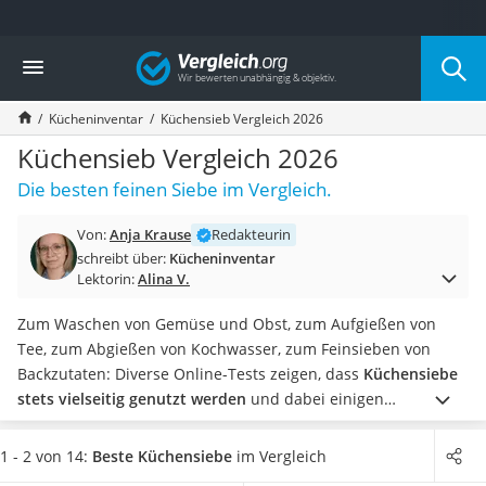
Die beliebtesten Vergleiche nach Kategorie
Vergleich
Haushalt
Wassersprudler
Kücheninventar
Küchensieb Vergleich 2026
Zentralstaubsauger
Brotbackautomat
Küchensieb Vergleich 2026
Wischroboter
Die besten feinen Siebe im Vergleich.
Wäschespinne
Industriestaubsauger
Von:
Anja Krause
Redakteurin
Spülmaschinentabs
schreibt über:
Kücheninventar
Akku-Staubsauger
Lektorin:
Alina V.
Eierkocher
AEG-Waschmaschine
Zum Waschen von Gemüse und Obst, zum Aufgießen von
Saug-Wisch-Roboter
Tee, zum Abgießen von Kochwasser, zum Feinsieben von
Handstaubsauger
Backzutaten: Diverse Online-Tests zeigen, dass
Küchensiebe
Milchaufschäumer
stets vielseitig genutzt werden
und dabei einigen
Kondenstrockner
Anforderungen gerecht werden müssen.
Ein Küchensieb
Reiskocher
bekommen Sie in unterschiedlichen Größen und
1 - 2 von 14:
Beste Küchensiebe
im Vergleich
Heißwasserspender
Maschenweiten. Wählen Sie jetzt ein
besonders