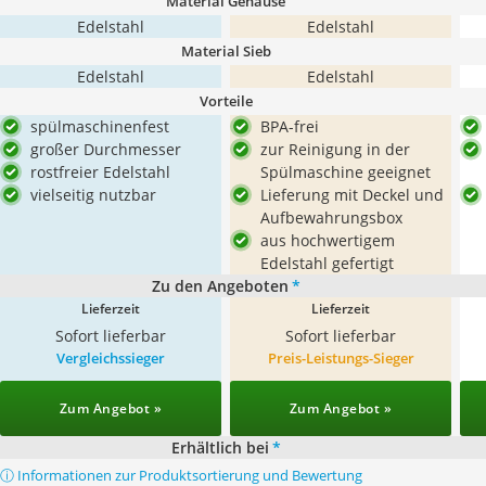
Material Gehäuse
Edelstahl
Edelstahl
Material Sieb
Edelstahl
Edelstahl
Vorteile
spülmaschinenfest
BPA-frei
großer Durchmesser
zur Reinigung in der
rostfreier Edelstahl
Spülmaschine geeignet
vielseitig nutzbar
Lieferung mit Deckel und
Aufbewahrungsbox
aus hochwertigem
Edelstahl gefertigt
Zu den Angeboten
*
Lieferzeit
Lieferzeit
Sofort lieferbar
Sofort lieferbar
Vergleichssieger
Preis-Leistungs-Sieger
Zum Angebot »
Zum Angebot »
Erhältlich bei
*
ⓘ Informationen zur Produktsortierung und Bewertung