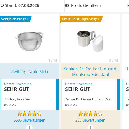
Tierhaarstaubsauger
Vergleichstabelle ein Mehlsieb mit Deckel, wenn Sie häufig
Produkte filtern
Stand:
07.08.2026
Ecovacs-Saugroboter
Backkakao sieben und das Pulver nicht immer umfüllen
Nespresso-Maschine
möchten. Überzeugt hat uns hier im August 2026 besonders
Vergleichssieger
Preis-Leistungs-Sieger
Messerschärfer
das Modell
Zwilling Table Sieb
*
mit seinen Eigenschaften.
Service
1 / 14
2 / 14
Zenker Dr. Oetker Einhand-
T
Zwilling Table Sieb
Mehlsieb Edelstahl
Unsere Bewertung
Unsere Bewertung
U
SEHR GUT
SEHR GUT
Zwilling Table Sieb
Zenker Dr. Oetker Einhand-Mehlsieb Edelstahl
08/2026
08/2026
0
5606 Bewertungen
253 Bewertungen