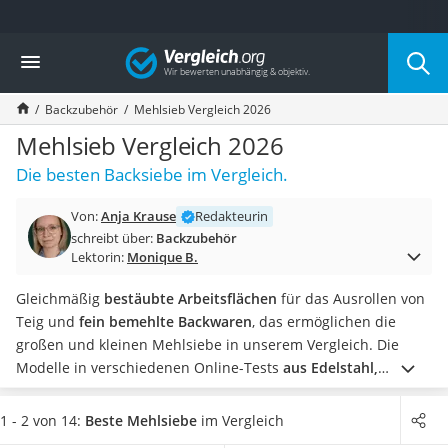
Die beliebtesten Vergleiche nach Kategorie
Vergleich
Haushalt
Wassersprudler
Backzubehör
Mehlsieb Vergleich 2026
Zentralstaubsauger
Brotbackautomat
Mehlsieb Vergleich 2026
Wischroboter
Die besten Backsiebe im Vergleich.
Wäschespinne
Industriestaubsauger
Von:
Anja Krause
Redakteurin
Spülmaschinentabs
schreibt über:
Backzubehör
Akku-Staubsauger
Lektorin:
Monique B.
Eierkocher
AEG-Waschmaschine
Gleichmäßig
bestäubte Arbeitsflächen
für das Ausrollen von
Saug-Wisch-Roboter
Teig und
fein bemehlte Backwaren
, das ermöglichen die
Handstaubsauger
großen und kleinen Mehlsiebe in unserem Vergleich. Die
Milchaufschäumer
Modelle in verschiedenen Online-Tests
aus Edelstahl,
Kondenstrockner
Kunststoff und Holz
sieben von fein bis besonders fein und
Reiskocher
bieten dabei unter anderem
Extras wie Deckel und
1 - 2 von 14:
Beste Mehlsiebe
im Vergleich
Heißwasserspender
Zusatzsiebe
.
Suchen Sie sich jetzt aus unserer