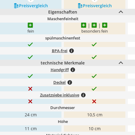
mehr anzeigen
mehr anzeigen
Preis­vergleich
Preis­vergleich
Eigenschaften
Maschenfeinheit
fein
besonders fein
spülmaschinenfest
BPA-frei
technische Merkmale
Handgriff
Deckel
Zusatzsiebe inklusive
Durchmesser
24 cm
10,5 cm
Höhe
11 cm
10 cm